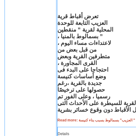
تعرض أقباط قرية
العزيب التابعة للوحدة
المحلية لقرية ” منقطين
” بسمالوط بالمنيا ،
لاعتداءات مساء اليوم ،
من قبل بعض من
متطرفين القرية وبعض
القرى المجاورة ،
احتجاجا على البدء فى
وضع أساسات كنيسة
جديدة بالقرية ،رغم
حصولها على ترخيصًا
رسميا ، وعلى الفور تم
القرية للسيطرة على الأحداث التى
Read more: لعزيب” بسمالوط بسبب بناء كنيسة
Details