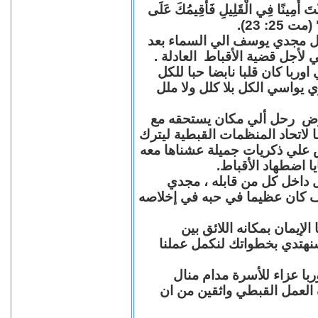
"كُنْتَ أَمِينًا فِي الْقَلِيلِ فَأُقِيمُكَ عَلَى
(مت 25: 23
حل مجدي يوسف الي السماء بعد
ي لأجل قضية الأقباط العادلة
با كان قلبا نابضا حبا للكل
 يواسي الكل بلا كلل ولا ملل
مرض رحل ألي مكان يستحقه مع
 لاتحاد المنظمات القبطية ليترك
ش علي ذكريات جميلة عشناها معه
يا اضطهاد الأقباط
 داخل كل من قابله ، مجدي
كان عظيما في حبه في إخلاصه
لإيمان بمكانه اللائق بين
نهتدي بخطواتك لنكمل عملنا
با عزاء للأسرة مدام منال
ة العمل القبطي واثقين من ان