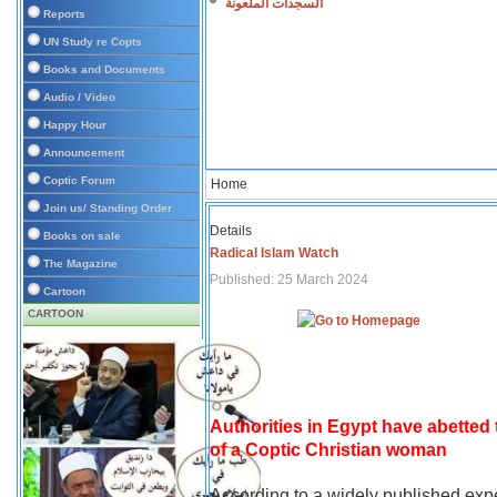
السجدات الملعونة
Reports
UN Study re Copts
Books and Documents
Audio / Video
Happy Hour
Announcement
Coptic Forum
Home
Join us/ Standing Order
Details
Books on sale
Radical Islam Watch
The Magazine
Published: 25 March 2024
Cartoon
CARTOON
Authorities in Egypt have abetted
of a Coptic Christian woman
According to a widely published expe