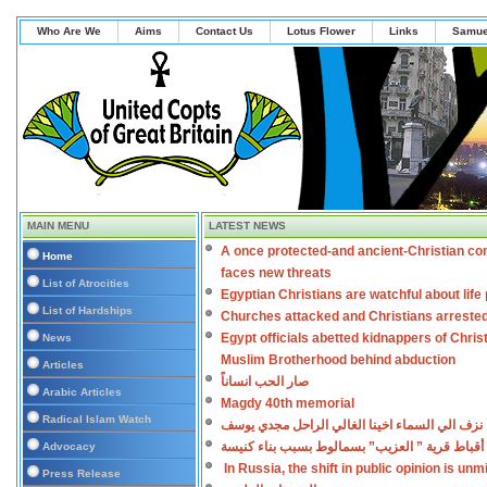
Who Are We
Aims
Contact Us
Lotus Flower
Links
Samue
MAIN MENU
LATEST NEWS
A once protected-and ancient-Christian co
Home
faces new threats
List of Atrocities
Egyptian Christians are watchful about lif
List of Hardships
Churches attacked and Christians arreste
Egypt officials abetted kidnappers of Chris
News
Muslim Brotherhood behind abduction
Articles
صار الحب انساناً
Arabic Articles
Magdy 40th memorial
Radical Islam Watch
نزف الي السماء اخينا الغالي الراحل مجدي يوسف
أقباط قرية ” العزيب” بسمالوط بسبب بناء كنيسة
Advocacy
In Russia, the shift in public opinion is un
Press Release