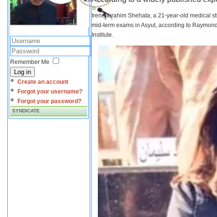
Irene Ibrahim Shehata, a 21-year-old medical s
mid-term exams in Asyut, according to Raymond 
Institute.
Remember Me
Log in
Create an account
Forgot your username?
Forgot your password?
SYNDICATE