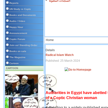
السجدات الملعونة
Reports
UN Study re Copts
Books and Documents
Audio / Video
Happy Hour
Announcement
Coptic Forum
Home
Join us/ Standing Order
Details
Books on sale
Radical Islam Watch
The Magazine
Published: 25 March 2024
Cartoon
CARTOON
Authorities in Egypt have abetted
of a Coptic Christian woman
According to a widely published expe