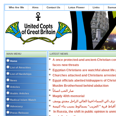
Who Are We
Aims
Contact Us
Lotus Flower
Links
Samue
MAIN MENU
LATEST NEWS
A once protected-and ancient-Christian co
Home
faces new threats
List of Atrocities
Egyptian Christians are watchful about lif
List of Hardships
Churches attacked and Christians arreste
Egypt officials abetted kidnappers of Chris
News
Muslim Brotherhood behind abduction
Articles
صار الحب انساناً
Arabic Articles
Magdy 40th memorial
Radical Islam Watch
نزف الي السماء اخينا الغالي الراحل مجدي يوسف
أقباط قرية ” العزيب” بسمالوط بسبب بناء كنيسة
Advocacy
In Russia, the shift in public opinion is un
Press Release