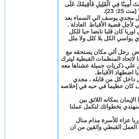
"كُنْتَ أَمِينًا فِي الْقَلِيلِ فَأُقِيمُكَ عَلَى
(مت 25: 23
حل مجدي يوسف الي السماء بعد
ي لأجل قضية الأقباط العادلة
با كان قلبا نابضا حبا للكل
 يواسي الكل بلا كلل ولا ملل
مرض رحل ألي مكان يستحقه مع
 لاتحاد المنظمات القبطية ليترك
ش علي ذكريات جميلة عشناها معه
يا اضطهاد الأقباط
 داخل كل من قابله ، مجدي
كان عظيما في حبه في إخلاصه
لإيمان بمكانه اللائق بين
نهتدي بخطواتك لنكمل عملنا
با عزاء للأسرة مدام منال
ة العمل القبطي واثقين من ان