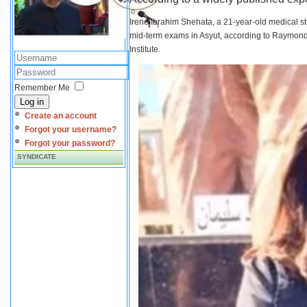
Irene Ibrahim Shehata, a 21-year-old medical s
mid-term exams in Asyut, according to Raymond 
Institute.
Remember Me
Log in
Create an account
Forgot your username?
Forgot your password?
SYNDICATE