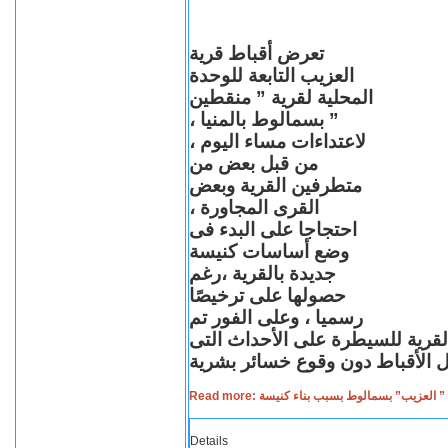
تعرض أقباط قرية
العزيب التابعة للوحدة
المحلية لقرية ” منقطين
” بسمالوط بالمنيا ،
لاعتداءات مساء اليوم ،
من قبل بعض من
متطرفين القرية وبعض
القرى المجاورة ،
احتجاجا على البدء فى
وضع أساسات كنيسة
جديدة بالقرية ،رغم
حصولها على ترخيصًا
رسميا ، وعلى الفور تم
القرية للسيطرة على الأحداث التى
Read more: لعزيب” بسمالوط بسبب بناء كنيسة
Details