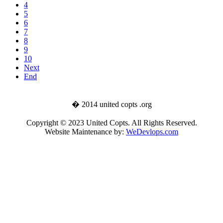
4
5
6
7
8
9
10
Next
End
� 2014 united copts .org
Copyright © 2023 United Copts. All Rights Reserved.
Website Maintenance by:
WeDevlops.com