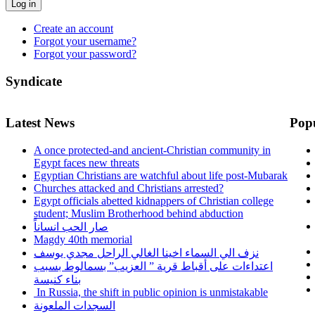
Log in
Create an account
Forgot your username?
Forgot your password?
Syndicate
Latest News
Pop
A once protected-and ancient-Christian community in
Egypt faces new threats
Egyptian Christians are watchful about life post-Mubarak
Churches attacked and Christians arrested?
Egypt officials abetted kidnappers of Christian college
student; Muslim Brotherhood behind abduction
صار الحب انساناً
Magdy 40th memorial
نزف الي السماء اخينا الغالي الراحل مجدي يوسف
اعتداءات على أقباط قرية ” العزيب” بسمالوط بسبب
بناء كنيسة
In Russia, the shift in public opinion is unmistakable
السجدات الملعونة