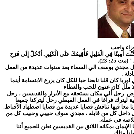
زاء واج
ب
" كُنْتَ أَمِينًا فِي الْقَلِيلِ فَأُقِيمُكَ عَلَى الْكَثِيرِ. اُدْخُلْ إِلَى فَرَحِ
." (مت 25: 23
احل مجدي يوسف الي السماء بعد سنوات عديدة من العمل
عادلة
ا كان قلبا نابضا حبا للكل كان يزرع الابتسامة أينما
ا ملل كان عنون للحب والعطاء
رض رحل ألي مكان يستحقه مع الأبرار والقديسين ، رحل
ة ليترك فراغا في العمل القبطي رحل ليتركنا جميعا
ا معا فيها نناقش قضايا عديدة من قضايا اضطهاد الأقباط
بل داخل كل من قابله ، مجدي سوف حبيبي وحبيب كل من
لاصه في عمله
لإيمان بمكانه اللائق بين القديسين نعلن للجميع أننا
نا مثلك