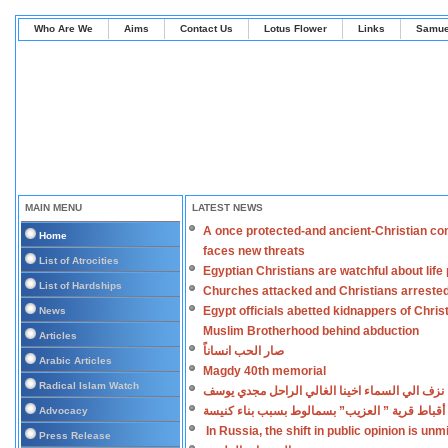
Who Are We
Aims
Contact Us
Lotus Flower
Links
Samue
MAIN MENU
LATEST NEWS
A once protected-and ancient-Christian co
Home
faces new threats
List of Atrocities
Egyptian Christians are watchful about lif
List of Hardships
Churches attacked and Christians arreste
Egypt officials abetted kidnappers of Chris
News
Muslim Brotherhood behind abduction
Articles
صار الحب انساناً
Arabic Articles
Magdy 40th memorial
Radical Islam Watch
نزف الي السماء اخينا الغالي الراحل مجدي يوسف
أقباط قرية ” العزيب” بسمالوط بسبب بناء كنيسة
Advocacy
In Russia, the shift in public opinion is un
Press Release