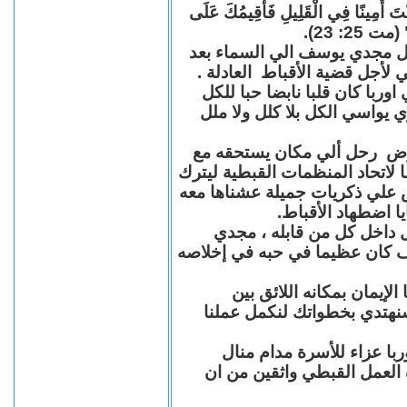
"كُنْتَ أَمِينًا فِي الْقَلِيلِ فَأُقِيمُكَ عَلَى
(مت 25: 23
حل مجدي يوسف الي السماء بعد
ي لأجل قضية الأقباط العادلة
با كان قلبا نابضا حبا للكل
 يواسي الكل بلا كلل ولا ملل
مرض رحل ألي مكان يستحقه مع
 لاتحاد المنظمات القبطية ليترك
ش علي ذكريات جميلة عشناها معه
يا اضطهاد الأقباط
 داخل كل من قابله ، مجدي
كان عظيما في حبه في إخلاصه
لإيمان بمكانه اللائق بين
نهتدي بخطواتك لنكمل عملنا
با عزاء للأسرة مدام منال
ة العمل القبطي واثقين من ان