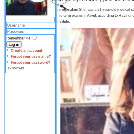
Irene Ibrahim Shehata, a 21-year-old medical s
mid-term exams in Asyut, according to Raymond 
Institute.
Remember Me
Log in
Create an account
Forgot your username?
Forgot your password?
SYNDICATE