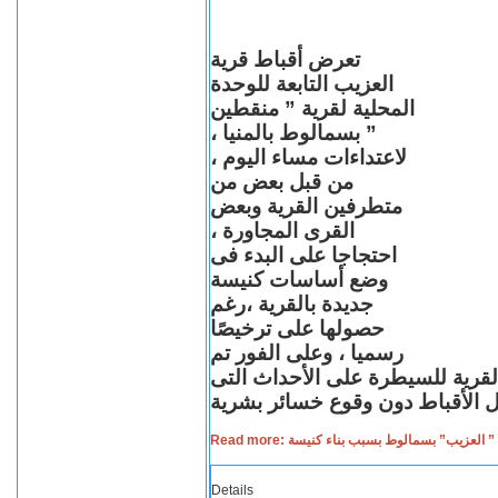
تعرض أقباط قرية
العزيب التابعة للوحدة
المحلية لقرية ” منقطين
” بسمالوط بالمنيا ،
لاعتداءات مساء اليوم ،
من قبل بعض من
متطرفين القرية وبعض
القرى المجاورة ،
احتجاجا على البدء فى
وضع أساسات كنيسة
جديدة بالقرية ،رغم
حصولها على ترخيصًا
رسميا ، وعلى الفور تم
القرية للسيطرة على الأحداث التى
Read more: لعزيب” بسمالوط بسبب بناء كنيسة
Details