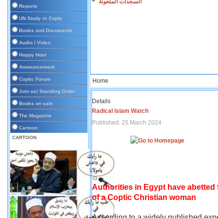
السجدات الملعونة
Reports
UN Study re Copts
Books and Documents
Audio / Video
Happy Hour
Announcement
Coptic Forum
Home
Join us/ Standing Order
Details
Books on sale
Radical Islam Watch
The Magazine
Published: 25 March 2024
Cartoon
CARTOON
Authorities in Egypt have abetted
of a Coptic Christian woman
According to a widely published expe