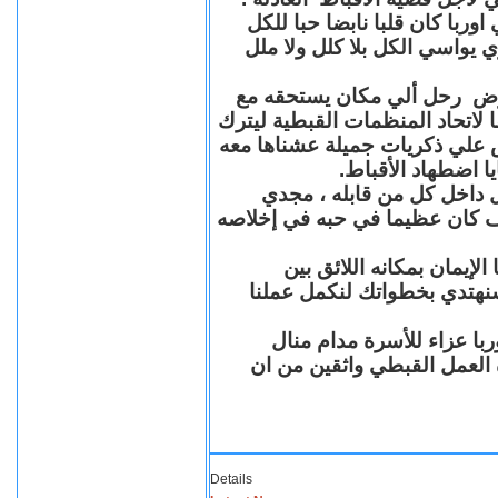
با كان قلبا نابضا حبا للكل
 يواسي الكل بلا كلل ولا ملل
مرض رحل ألي مكان يستحقه مع
 لاتحاد المنظمات القبطية ليترك
ش علي ذكريات جميلة عشناها معه
يا اضطهاد الأقباط
 داخل كل من قابله ، مجدي
كان عظيما في حبه في إخلاصه
لإيمان بمكانه اللائق بين
نهتدي بخطواتك لنكمل عملنا
با عزاء للأسرة مدام منال
ة العمل القبطي واثقين من ان
Details