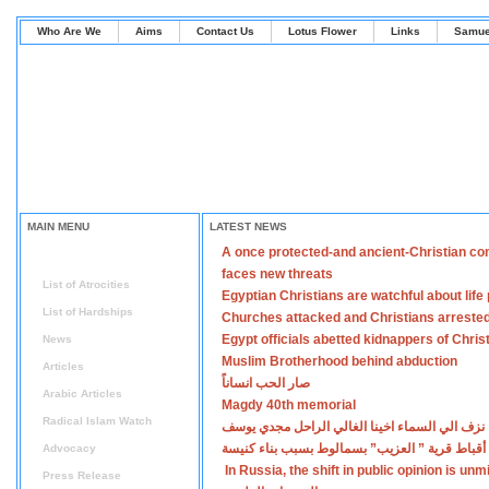
Who Are We
Aims
Contact Us
Lotus Flower
Links
Samue
MAIN MENU
LATEST NEWS
A once protected-and ancient-Christian co
Home
faces new threats
List of Atrocities
Egyptian Christians are watchful about lif
List of Hardships
Churches attacked and Christians arreste
Egypt officials abetted kidnappers of Chris
News
Muslim Brotherhood behind abduction
Articles
صار الحب انساناً
Arabic Articles
Magdy 40th memorial
Radical Islam Watch
نزف الي السماء اخينا الغالي الراحل مجدي يوسف
أقباط قرية ” العزيب” بسمالوط بسبب بناء كنيسة
Advocacy
In Russia, the shift in public opinion is un
Press Release