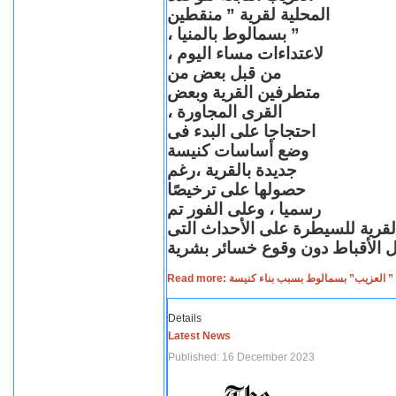
المحلية لقرية ” منقطين
” بسمالوط بالمنيا ،
لاعتداءات مساء اليوم ،
من قبل بعض من
متطرفين القرية وبعض
القرى المجاورة ،
احتجاجا على البدء فى
وضع أساسات كنيسة
جديدة بالقرية ،رغم
حصولها على ترخيصًا
رسميا ، وعلى الفور تم
القرية للسيطرة على الأحداث التى
Read more: لعزيب” بسمالوط بسبب بناء كنيسة
Details
Latest News
Published: 16 December 2023