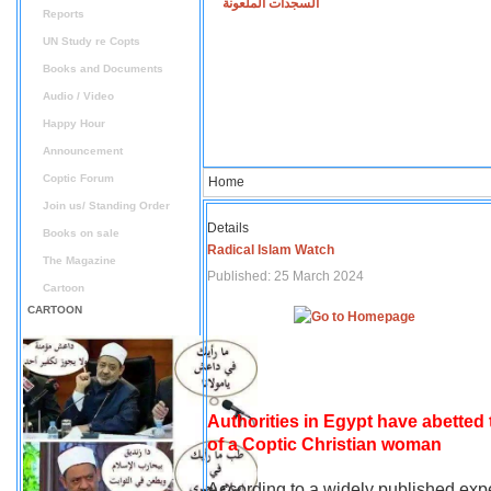
السجدات الملعونة
Reports
UN Study re Copts
Books and Documents
Audio / Video
Happy Hour
Announcement
Coptic Forum
Home
Join us/ Standing Order
Details
Books on sale
Radical Islam Watch
The Magazine
Published: 25 March 2024
Cartoon
CARTOON
Authorities in Egypt have abetted
of a Coptic Christian woman
According to a widely published expe