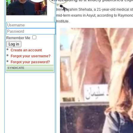
Irene Ibrahim Shehata, a 21-year-old medical s
mid-term exams in Asyut, according to Raymond 
Institute.
Remember Me
Log in
Create an account
Forgot your username?
Forgot your password?
SYNDICATE