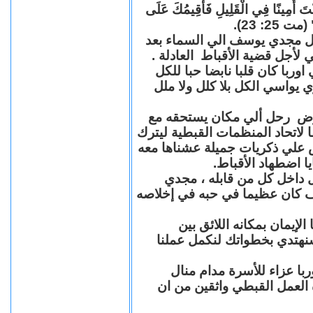
"كُنْتَ أَمِينًا فِي الْقَلِيلِ فَأُقِيمُكَ عَلَى
(مت 25: 23
حل مجدي يوسف الي السماء بعد
ي لأجل قضية الأقباط العادلة
با كان قلبا نابضا حبا للكل
 يواسي الكل بلا كلل ولا ملل
مرض رحل ألي مكان يستحقه مع
 لاتحاد المنظمات القبطية ليترك
ش علي ذكريات جميلة عشناها معه
يا اضطهاد الأقباط
 داخل كل من قابله ، مجدي
كان عظيما في حبه في إخلاصه
لإيمان بمكانه اللائق بين
نهتدي بخطواتك لنكمل عملنا
با عزاء للأسرة مدام منال
ة العمل القبطي واثقين من ان