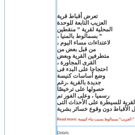
تعرض أقباط قرية
العزيب التابعة للوحدة
المحلية لقرية ” منقطين
” بسمالوط بالمنيا ،
لاعتداءات مساء اليوم ،
من قبل بعض من
متطرفين القرية وبعض
القرى المجاورة ،
احتجاجا على البدء فى
وضع أساسات كنيسة
جديدة بالقرية ،رغم
حصولها على ترخيصًا
رسميا ، وعلى الفور تم
القرية للسيطرة على الأحداث التى
Read more: لعزيب” بسمالوط بسبب بناء كنيسة
Details