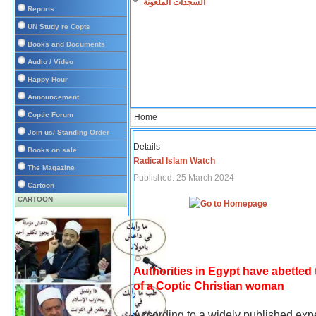
السجدات الملعونة
Reports
UN Study re Copts
Books and Documents
Audio / Video
Happy Hour
Announcement
Coptic Forum
Home
Join us/ Standing Order
Details
Books on sale
Radical Islam Watch
The Magazine
Published: 25 March 2024
Cartoon
CARTOON
Authorities in Egypt have abetted
of a Coptic Christian woman
According to a widely published expe