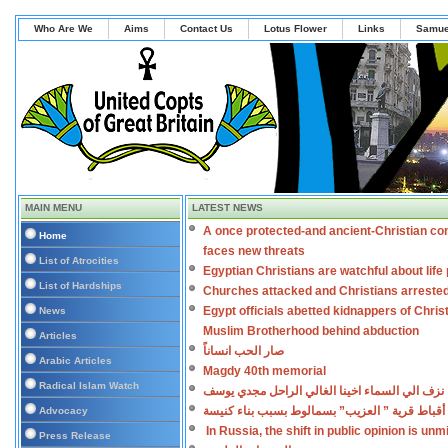
Who Are We
Aims
Contact Us
Lotus Flower
Links
Samue
MAIN MENU
LATEST NEWS
A once protected-and ancient-Christian co
Home
faces new threats
List of Atrocities
Egyptian Christians are watchful about lif
List of Hardships
Churches attacked and Christians arreste
Egypt officials abetted kidnappers of Chris
News
Muslim Brotherhood behind abduction
Articles
صار الحب انساناً
Arabic Articles
Magdy 40th memorial
Radical Islam Watch
نزف الي السماء اخينا الغالي الراحل مجدي يوسف
أقباط قرية ” العزيب” بسمالوط بسبب بناء كنيسة
Advocacy
In Russia, the shift in public opinion is un
Press Release