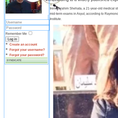
Irene Ibrahim Shehata, a 21-year-old medical s
mid-term exams in Asyut, according to Raymond 
Institute.
Remember Me
Log in
Create an account
Forgot your username?
Forgot your password?
SYNDICATE