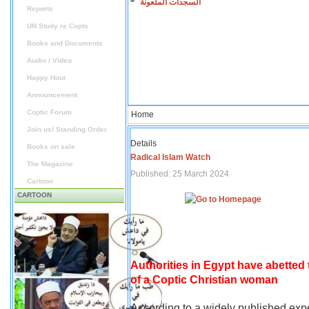
السجدات الملعونة
Reports
UN Study re Copts
Books and Documents
Audio / Video
Happy Hour
Announcement
Coptic Forum
Home
Join us/ Standing Order
Details
Books on sale
Radical Islam Watch
The Magazine
Published: 25 March 2024
Cartoon
CARTOON
Authorities in Egypt have abetted
of a Coptic Christian woman
According to a widely published expe