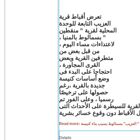
تعرض أقباط قرية
العزيب التابعة للوحدة
المحلية لقرية ” منقطين
” بسمالوط بالمنيا ،
لاعتداءات مساء اليوم ،
من قبل بعض من
متطرفين القرية وبعض
القرى المجاورة ،
احتجاجا على البدء فى
وضع أساسات كنيسة
جديدة بالقرية ،رغم
حصولها على ترخيصًا
رسميا ، وعلى الفور تم
القرية للسيطرة على الأحداث التى
Read more: لعزيب” بسمالوط بسبب بناء كنيسة
Details