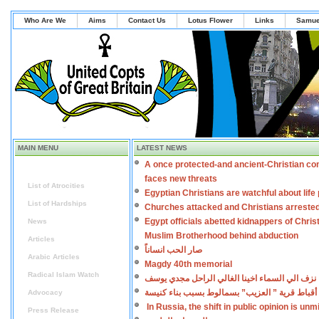
Who Are We
Aims
Contact Us
Lotus Flower
Links
Samue
MAIN MENU
LATEST NEWS
A once protected-and ancient-Christian co
Home
faces new threats
List of Atrocities
Egyptian Christians are watchful about lif
List of Hardships
Churches attacked and Christians arreste
Egypt officials abetted kidnappers of Chris
News
Muslim Brotherhood behind abduction
Articles
صار الحب انساناً
Arabic Articles
Magdy 40th memorial
Radical Islam Watch
نزف الي السماء اخينا الغالي الراحل مجدي يوسف
أقباط قرية ” العزيب” بسمالوط بسبب بناء كنيسة
Advocacy
In Russia, the shift in public opinion is un
Press Release