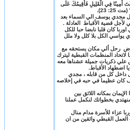
"كُنْتَ أَمِينًا فِي الْقَلِيلِ فَأُقِيمُكَ عَلَى
(مت 25: 23
حل مجدي يوسف الي السماء بعد
ي لأجل قضية الأقباط العادلة
با كان قلبا نابضا حبا للكل
 يواسي الكل بلا كلل ولا ملل
مرض رحل ألي مكان يستحقه مع
 لاتحاد المنظمات القبطية ليترك
ش علي ذكريات جميلة عشناها معه
يا اضطهاد الأقباط
 داخل كل من قابله ، مجدي
كان عظيما في حبه في إخلاصه
لإيمان بمكانه اللائق بين
نهتدي بخطواتك لنكمل عملنا
با عزاء للأسرة مدام منال
ة العمل القبطي واثقين من ان