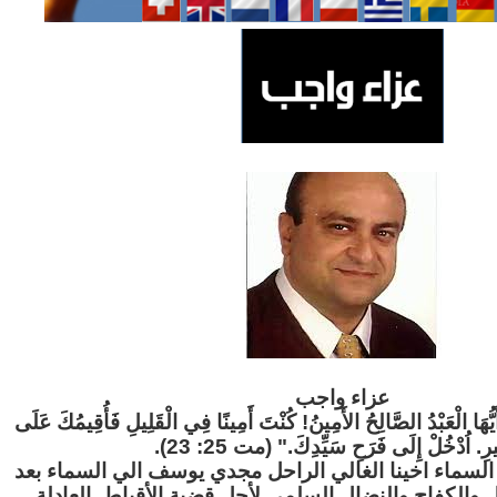
عزاء واج
ب
"َيُّهَا الْعَبْدُ الصَّالِحُ الأَمِينُ! كُنْتَ أَمِينًا فِي الْقَلِيلِ فَأُقِيمُكَ عَلَى
ثِيرِ. اُدْخُلْ إِلَى فَرَحِ سَيِّدِكَ." (مت 25: 23
لسماء اخينا الغالي الراحل مجدي يوسف الي السماء بعد
ل والكفاح والنضال السلمي لأجل قضية الأقباط العادلة