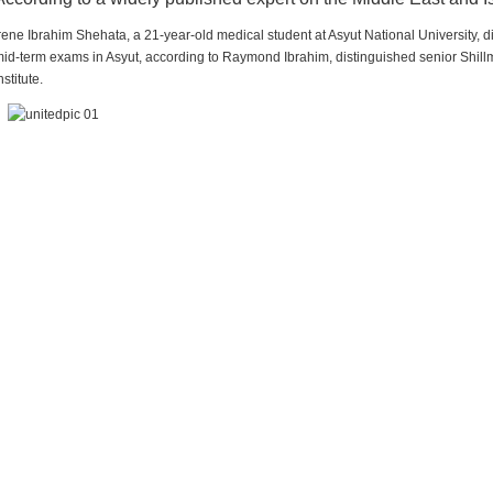
rene Ibrahim Shehata, a 21-year-old medical student at Asyut National University,
id-term exams in Asyut, according to Raymond Ibrahim, distinguished senior Shill
nstitute.