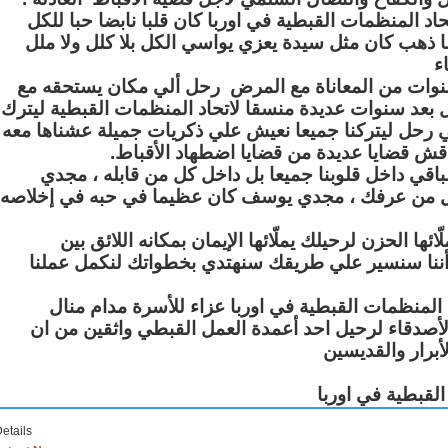
المنظمات القبطية في اوربا كان قلبا نابضا حبا للكل
ما ذهب كان مثل سيدة يعزي يواسي الكل بلا كلل ولا ملل
ء
نوات من المعاناة مع المرض رحل ألي مكان يستحقه مع
ل بعد سنوات عديدة منسقا لاتحاد المنظمات القبطية ليترك
 رحل ليتركنا جميعا نعيش علي ذكريات جميلة عشناها معه
نناقش قضايا عديدة من قضايا اضطهاد الأقباط
قي داخل قلوبنا جميعا بل داخل كل من قابله ، مجدي
من عرفك ، مجدي يوسف كان عظيما في حبه في إخلاصه
ا الحزن لرحيلك يملّائها الإيمان بمكانه اللائق بين
 أننا سنسير علي طريقك سنهتدي بخطواتك لنكمل عملنا
 المنظمات القبطية في اوربا عزاء للأسرة مدام منال
والأصدقاء لرحيل احد أعمدة العمل القبطي واثقين من ان
أبرار والقديسين
لقبطية في اوربا
etails