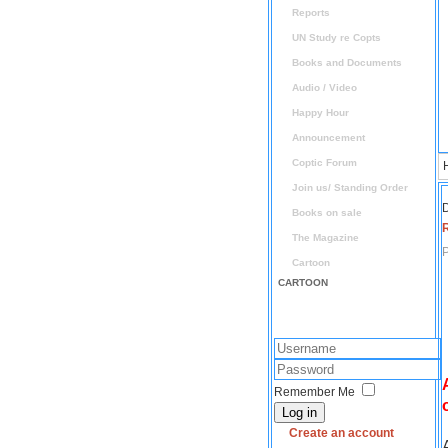
Reports
UN Study re Copts
Books and Documents
Audio / Video
Happy Hour
Announcement
Coptic Forum
Join us/ Standing Order
D
Books on sale
The Magazine
P
Cartoon
CARTOON
Remember Me
Log in
Create an account