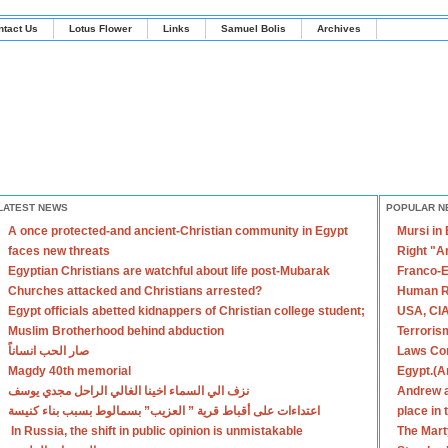
ntact Us
Lotus Flower
Links
Samuel Bolis
Archives
LATEST NEWS
POPULAR N
A once protected-and ancient-Christian community in Egypt
Mursi in
faces new threats
Right "A
Egyptian Christians are watchful about life post-Mubarak
Franco-E
Churches attacked and Christians arrested?
Human R
Egypt officials abetted kidnappers of Christian college student;
USA, CIA
Muslim Brotherhood behind abduction
Terroris
صار الحب انساناً
Laws Con
Magdy 40th memorial
Egypt.(A
نزف الي السماء اخينا الغالي الراحل مجدي يوسف
Andrew a
اعتداءات على أقباط قرية ” العزيب” بسمالوط بسبب بناء كنيسة
place in
In Russia, the shift in public opinion is unmistakable
The Mart