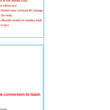
s of the Middle East
for advocacy
-Gohari was refused ID change
 for help
y Muslim mobs on newley built
n Cairo
le conversion to Islam
slam.