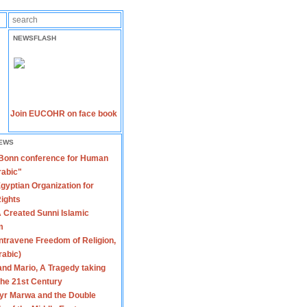
NEWSFLASH
Join EUCOHR on face book
EWS
 Bonn conference for Human
rabic"
gyptian Organization for
ights
 Created Sunni Islamic
m
travene Freedom of Religion,
rabic)
nd Mario, A Tragedy taking
 the 21st Century
yr Marwa and the Double