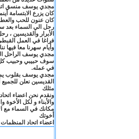
مجدي يوسف منسق اتحاد 
كان يزرع الابتسامة أين
كان عنون للحب والعطا
رحل الي السماء بعد س
الأبرار والقديسين ، رح
فراغا في العمل القبطي
وأيام سهرنا معا فيها .
مجدي يوسف الراحل البا
سوف حبيبي وحبيب كل 
في عمله.
مجدي يوسف بقلوب يملّائه
القديسين نعلن للجميع
مثلك
ونقدم نحن اعضاء اتحاد
والأبناء و لكل الأخوة 
مكانك في السماء مع ال
أخوتك
اعضاء اتحاد المنظمات ا