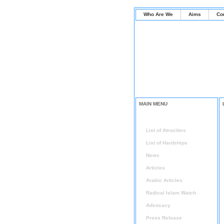
Who Are We
Aims
Co
MAIN MENU
Home
List of Atrocities
List of Hardships
News
Articles
Arabic Articles
Radical Islam Watch
Advocacy
Press Release