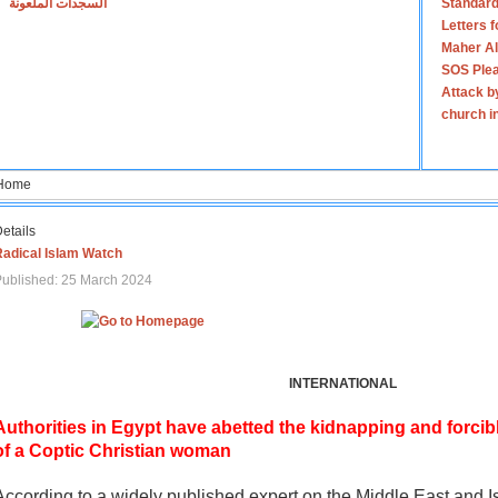
السجدات الملعونة
Standard
Letters 
Maher Al
SOS Plea
Attack b
church i
Home
etails
Radical Islam Watch
ublished: 25 March 2024
INTERNATIONAL
Authorities in Egypt have abetted the kidnapping and forcib
of a Coptic Christian woman
According to a widely published expert on the Middle East and I