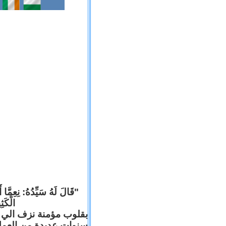
قَالَ لَهُ سَيِّدُهُ: نِعِمَّا أ
الْكَ).
بقلوب مؤمنة نزف الي ا
سنوات عديدة من العم .