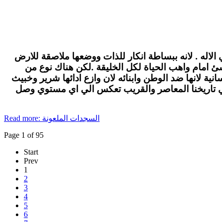
الاله . لانه ببساطة انكار للذات ووضعها ملاصقة للارض
لاشئ امام واهب الحياة لكل الخليقة .لكن هناك نوع من
ة لانها ضد الوطن وابنائه لان وازع ادائها شرير وخبيث
في تاريخنا المعاصر والقريب تعكس الي اي مستوي وصل
Read more: السجدات الملعونة
Page 1 of 95
Start
Prev
1
2
3
4
5
6