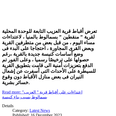
تعرض أقباط قرية العزيب التابعة للوحدة المحلية
لقرية ” منقطين ” بسمالوط بالمنيا ، لاعتداءات
مساء اليوم ، من قبل بعض من متطرفين القرية
وبعض القرى المجاورة ، احتجاجا على البدء فى
وضع أساسات كنيسة جديدة بالقرية ،رغم
حصولها على ترخيصًا رسميا ، وعلى الفور تم
الدفع بتعزيزات أمنية الى قامت بتطويق القرية
للسيطرة على الأحداث التى أسفرت عن إشعال
النيران فى بعض منازل الأقباط دون وقوع
خسائر بشرية.
Read more: اعتداءات على أقباط قرية ” العزيب”
بسمالوط بسبب بناء كنيسة
Details
Category:
Latest News
Published: 16 December 2023