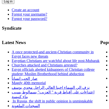
Log in
Create an account
Forgot your username?
Forgot your password?
Syndicate
Latest News
Pop
A once protected-and ancient-Christian community in
Egypt faces new threats
Egyptian Christians are watchful about life post-Mubarak
Churches attacked and Christians arrested?
Egypt officials abetted kidnappers of Christian college
student; Muslim Brotherhood behind abduction
صار الحب انساناً
Magdy 40th memorial
نزف الي السماء اخينا الغالي الراحل مجدي يوسف
اعتداءات على أقباط قرية ” العزيب” بسمالوط بسبب
بناء كنيسة
In Russia, the shift in public opinion is unmistakable
السجدات الملعونة