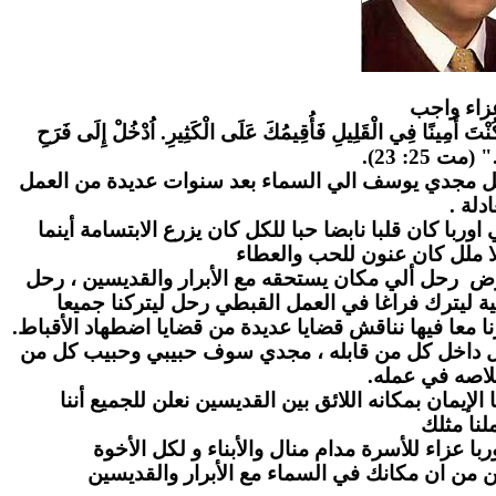
زاء واج
ب
" كُنْتَ أَمِينًا فِي الْقَلِيلِ فَأُقِيمُكَ عَلَى الْكَثِيرِ. اُدْخُلْ إِلَى فَرَحِ
." (مت 25: 23
احل مجدي يوسف الي السماء بعد سنوات عديدة من العمل
عادلة
ا كان قلبا نابضا حبا للكل كان يزرع الابتسامة أينما
ا ملل كان عنون للحب والعطاء
رض رحل ألي مكان يستحقه مع الأبرار والقديسين ، رحل
ة ليترك فراغا في العمل القبطي رحل ليتركنا جميعا
ا معا فيها نناقش قضايا عديدة من قضايا اضطهاد الأقباط
بل داخل كل من قابله ، مجدي سوف حبيبي وحبيب كل من
لاصه في عمله
لإيمان بمكانه اللائق بين القديسين نعلن للجميع أننا
نا مثلك
ا عزاء للأسرة مدام منال والأبناء و لكل الأخوة
ن من ان مكانك في السماء مع الأبرار والقديسين