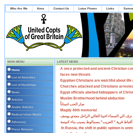
Who Are We
Aims
Contact Us
Lotus Flower
Links
Samue
MAIN MENU
LATEST NEWS
A once protected-and ancient-Christian co
Home
faces new threats
List of Atrocities
Egyptian Christians are watchful about lif
List of Hardships
Churches attacked and Christians arreste
Egypt officials abetted kidnappers of Chris
News
Muslim Brotherhood behind abduction
Articles
صار الحب انساناً
Arabic Articles
Magdy 40th memorial
Radical Islam Watch
نزف الي السماء اخينا الغالي الراحل مجدي يوسف
أقباط قرية ” العزيب” بسمالوط بسبب بناء كنيسة
Advocacy
In Russia, the shift in public opinion is un
Press Release