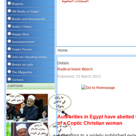
السجدات الملعونة
Reports
UN Study re Copts
Books and Documents
Audio / Video
Happy Hour
Announcement
Coptic Forum
Home
Join us/ Standing Order
Details
Books on sale
Radical Islam Watch
The Magazine
Published: 25 March 2024
Cartoon
CARTOON
Authorities in Egypt have abetted
of a Coptic Christian woman
According to a widely published expe