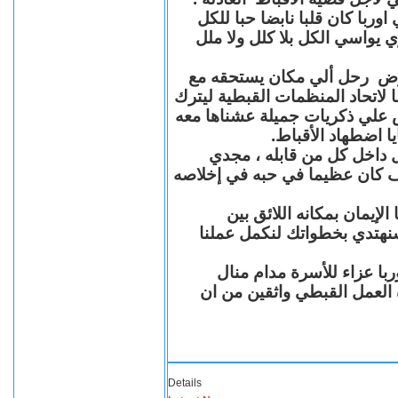
با كان قلبا نابضا حبا للكل
 يواسي الكل بلا كلل ولا ملل
مرض رحل ألي مكان يستحقه مع
 لاتحاد المنظمات القبطية ليترك
ش علي ذكريات جميلة عشناها معه
يا اضطهاد الأقباط
 داخل كل من قابله ، مجدي
كان عظيما في حبه في إخلاصه
لإيمان بمكانه اللائق بين
نهتدي بخطواتك لنكمل عملنا
با عزاء للأسرة مدام منال
ة العمل القبطي واثقين من ان
Details