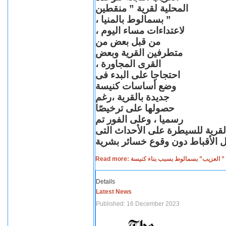
المحلية لقرية ” منقطين
” بسمالوط بالمنيا ،
لاعتداءات مساء اليوم ،
من قبل بعض من
متطرفين القرية وبعض
القرى المجاورة ،
احتجاجا على البدء فى
وضع أساسات كنيسة
جديدة بالقرية ،رغم
حصولها على ترخيصًا
رسميا ، وعلى الفور تم
القرية للسيطرة على الأحداث التى
Read more: لعزيب” بسمالوط بسبب بناء كنيسة
Details
Latest News
Published: 16 December 2023