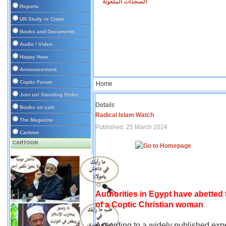
السجدات الملعونة
Reports
UN Study re Copts
Books and Documents
Audio / Video
Happy Hour
Announcement
Coptic Forum
Home
Join us/ Standing Order
Details
Books on sale
Radical Islam Watch
The Magazine
Published: 25 March 2024
Cartoon
CARTOON
Authorities in Egypt have abetted
of a Coptic Christian woman
According to a widely published expe