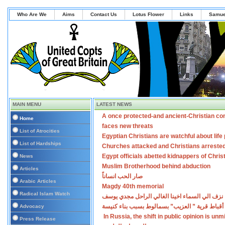
Who Are We
Aims
Contact Us
Lotus Flower
Links
Samue
MAIN MENU
LATEST NEWS
A once protected-and ancient-Christian co
Home
faces new threats
List of Atrocities
Egyptian Christians are watchful about lif
List of Hardships
Churches attacked and Christians arreste
Egypt officials abetted kidnappers of Chris
News
Muslim Brotherhood behind abduction
Articles
صار الحب انساناً
Arabic Articles
Magdy 40th memorial
Radical Islam Watch
نزف الي السماء اخينا الغالي الراحل مجدي يوسف
أقباط قرية ” العزيب” بسمالوط بسبب بناء كنيسة
Advocacy
In Russia, the shift in public opinion is un
Press Release