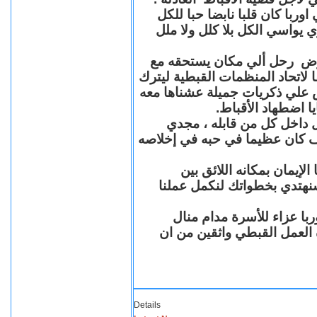
با كان قلبا نابضا حبا للكل
 يواسي الكل بلا كلل ولا ملل
مرض رحل ألي مكان يستحقه مع
 لاتحاد المنظمات القبطية ليترك
ش علي ذكريات جميلة عشناها معه
يا اضطهاد الأقباط
 داخل كل من قابله ، مجدي
كان عظيما في حبه في إخلاصه
لإيمان بمكانه اللائق بين
نهتدي بخطواتك لنكمل عملنا
با عزاء للأسرة مدام منال
ة العمل القبطي واثقين من ان
Details