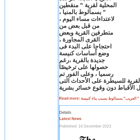
المحلية لقرية ” منقطين
” بسمالوط بالمنيا ،
لاعتداءات مساء اليوم ،
من قبل بعض من
متطرفين القرية وبعض
القرى المجاورة ،
احتجاجا على البدء فى
وضع أساسات كنيسة
جديدة بالقرية ،رغم
حصولها على ترخيصًا
رسميا ، وعلى الفور تم
القرية للسيطرة على الأحداث التى
Read more: لعزيب” بسمالوط بسبب بناء كنيسة
Details
Latest News
Published: 16 December 2023