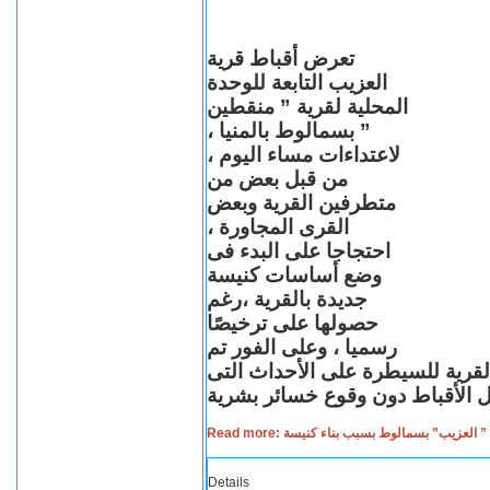
تعرض أقباط قرية
العزيب التابعة للوحدة
المحلية لقرية ” منقطين
” بسمالوط بالمنيا ،
لاعتداءات مساء اليوم ،
من قبل بعض من
متطرفين القرية وبعض
القرى المجاورة ،
احتجاجا على البدء فى
وضع أساسات كنيسة
جديدة بالقرية ،رغم
حصولها على ترخيصًا
رسميا ، وعلى الفور تم
القرية للسيطرة على الأحداث التى
Read more: لعزيب” بسمالوط بسبب بناء كنيسة
Details