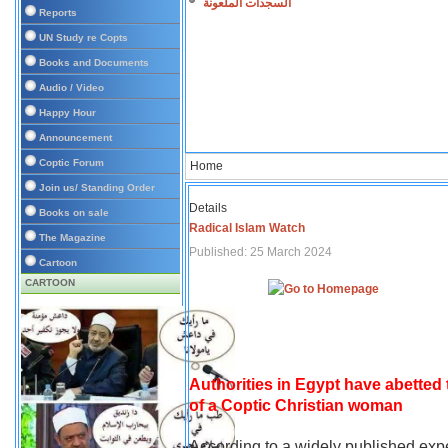
السجدات الملعونة
Reports
UN Study re Copts
Books and Documents
Audio / Video
Happy Hour
Announcement
Coptic Forum
Home
Join us/ Standing Order
Details
Books on sale
Radical Islam Watch
The Magazine
Published: 25 March 2024
Cartoon
CARTOON
Authorities in Egypt have abetted
of a Coptic Christian woman
According to a widely published expe