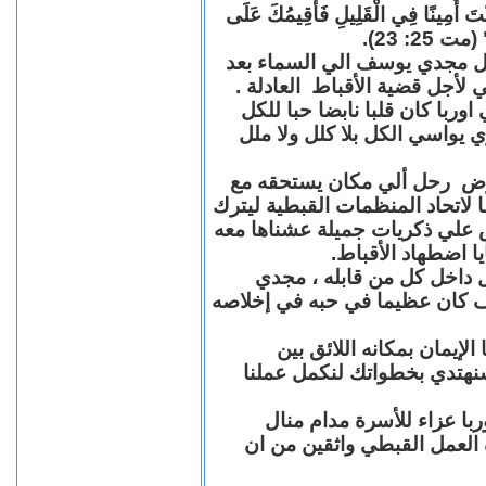
"كُنْتَ أَمِينًا فِي الْقَلِيلِ فَأُقِيمُكَ عَلَى
(مت 25: 23
حل مجدي يوسف الي السماء بعد
ي لأجل قضية الأقباط العادلة
با كان قلبا نابضا حبا للكل
 يواسي الكل بلا كلل ولا ملل
مرض رحل ألي مكان يستحقه مع
 لاتحاد المنظمات القبطية ليترك
ش علي ذكريات جميلة عشناها معه
يا اضطهاد الأقباط
 داخل كل من قابله ، مجدي
كان عظيما في حبه في إخلاصه
لإيمان بمكانه اللائق بين
نهتدي بخطواتك لنكمل عملنا
با عزاء للأسرة مدام منال
ة العمل القبطي واثقين من ان