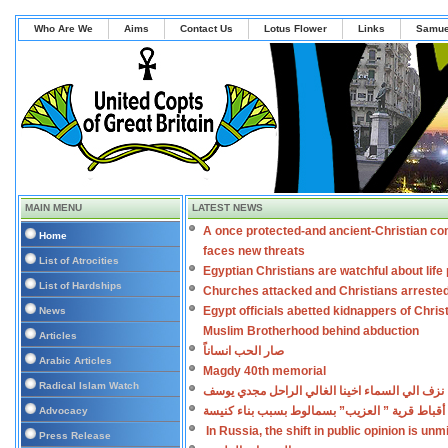
Who Are We
Aims
Contact Us
Lotus Flower
Links
Samue
MAIN MENU
LATEST NEWS
A once protected-and ancient-Christian co
Home
faces new threats
List of Atrocities
Egyptian Christians are watchful about lif
List of Hardships
Churches attacked and Christians arreste
Egypt officials abetted kidnappers of Chris
News
Muslim Brotherhood behind abduction
Articles
صار الحب انساناً
Arabic Articles
Magdy 40th memorial
Radical Islam Watch
نزف الي السماء اخينا الغالي الراحل مجدي يوسف
أقباط قرية ” العزيب” بسمالوط بسبب بناء كنيسة
Advocacy
In Russia, the shift in public opinion is un
Press Release