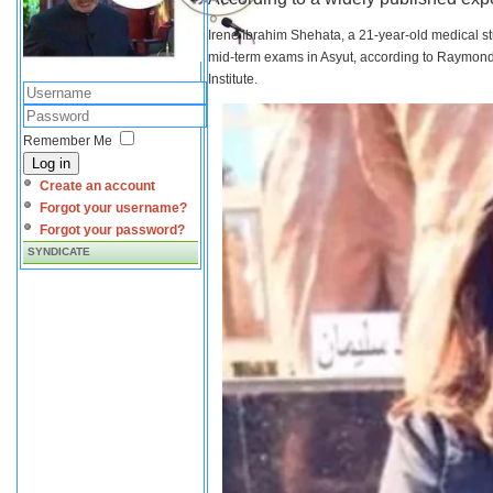
Irene Ibrahim Shehata, a 21-year-old medical s
mid-term exams in Asyut, according to Raymond 
Institute.
Remember Me
Log in
Create an account
Forgot your username?
Forgot your password?
SYNDICATE