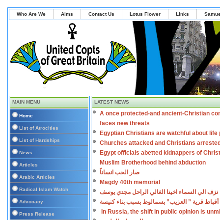
Who Are We
Aims
Contact Us
Lotus Flower
Links
Samue
MAIN MENU
LATEST NEWS
A once protected-and ancient-Christian co
Home
faces new threats
List of Atrocities
Egyptian Christians are watchful about lif
List of Hardships
Churches attacked and Christians arreste
Egypt officials abetted kidnappers of Chris
News
Muslim Brotherhood behind abduction
Articles
صار الحب انساناً
Arabic Articles
Magdy 40th memorial
Radical Islam Watch
نزف الي السماء اخينا الغالي الراحل مجدي يوسف
أقباط قرية ” العزيب” بسمالوط بسبب بناء كنيسة
Advocacy
In Russia, the shift in public opinion is un
Press Release