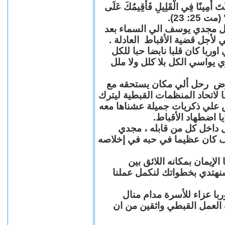
"كُنْتَ أَمِينًا فِي الْقَلِيلِ فَأُقِيمُكَ عَلَى
(مت 25: 23
حل مجدي يوسف الي السماء بعد
ي لأجل قضية الأقباط العادلة
با كان قلبا نابضا حبا للكل
 يواسي الكل بلا كلل ولا ملل
مرض رحل ألي مكان يستحقه مع
 لاتحاد المنظمات القبطية ليترك
ش علي ذكريات جميلة عشناها معه
يا اضطهاد الأقباط
 داخل كل من قابله ، مجدي
كان عظيما في حبه في إخلاصه
لإيمان بمكانه اللائق بين
نهتدي بخطواتك لنكمل عملنا
با عزاء للأسرة مدام منال
ة العمل القبطي واثقين من ان