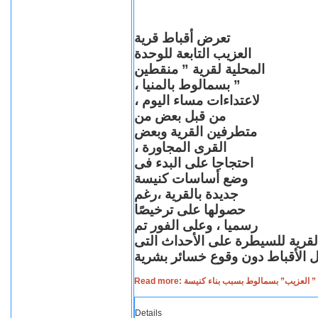
تعرض أقباط قرية
العزيب التابعة للوحدة
المحلية لقرية ” منقطين
” بسمالوط بالمنيا ،
لاعتداءات مساء اليوم ،
من قبل بعض من
متطرفين القرية وبعض
القرى المجاورة ،
احتجاجا على البدء فى
وضع أساسات كنيسة
جديدة بالقرية ،رغم
حصولها على ترخيصًا
رسميا ، وعلى الفور تم
القرية للسيطرة على الأحداث التى
Read more: لعزيب” بسمالوط بسبب بناء كنيسة
Details