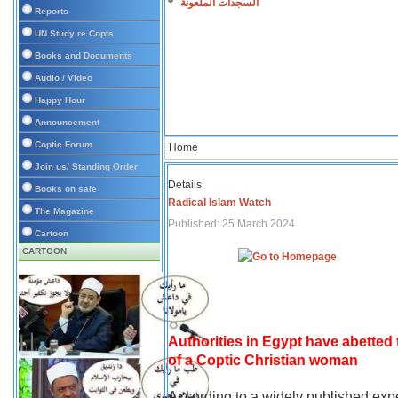
السجدات الملعونة
Reports
UN Study re Copts
Books and Documents
Audio / Video
Happy Hour
Announcement
Coptic Forum
Home
Join us/ Standing Order
Details
Books on sale
Radical Islam Watch
The Magazine
Published: 25 March 2024
Cartoon
CARTOON
Authorities in Egypt have abetted
of a Coptic Christian woman
According to a widely published expe