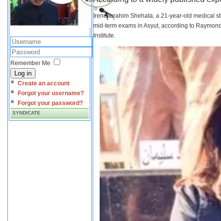
Irene Ibrahim Shehata, a 21-year-old medical s
mid-term exams in Asyut, according to Raymond 
Institute.
Remember Me
Log in
Create an account
Forgot your username?
Forgot your password?
SYNDICATE