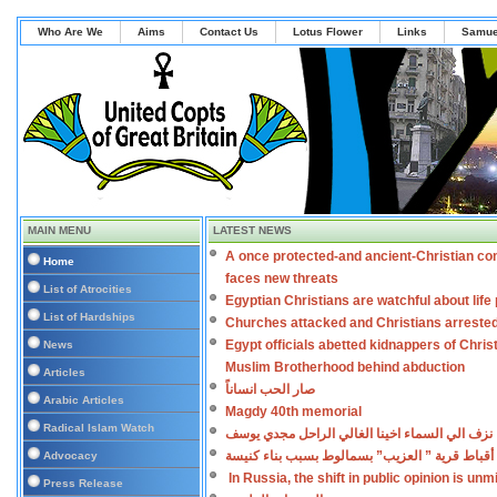
Who Are We
Aims
Contact Us
Lotus Flower
Links
Samue
MAIN MENU
LATEST NEWS
A once protected-and ancient-Christian co
Home
faces new threats
List of Atrocities
Egyptian Christians are watchful about lif
List of Hardships
Churches attacked and Christians arreste
Egypt officials abetted kidnappers of Chris
News
Muslim Brotherhood behind abduction
Articles
صار الحب انساناً
Arabic Articles
Magdy 40th memorial
Radical Islam Watch
نزف الي السماء اخينا الغالي الراحل مجدي يوسف
أقباط قرية ” العزيب” بسمالوط بسبب بناء كنيسة
Advocacy
In Russia, the shift in public opinion is un
Press Release