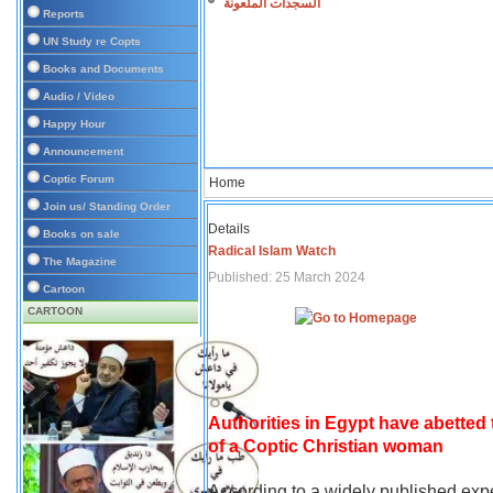
السجدات الملعونة
Reports
UN Study re Copts
Books and Documents
Audio / Video
Happy Hour
Announcement
Coptic Forum
Home
Join us/ Standing Order
Details
Books on sale
Radical Islam Watch
The Magazine
Published: 25 March 2024
Cartoon
CARTOON
Authorities in Egypt have abetted
of a Coptic Christian woman
According to a widely published expe