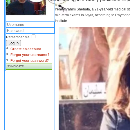
Irene Ibrahim Shehata, a 21-year-old medical s
mid-term exams in Asyut, according to Raymond 
Institute.
Remember Me
Log in
Create an account
Forgot your username?
Forgot your password?
SYNDICATE