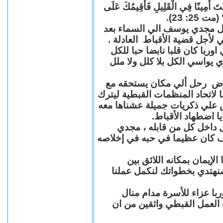
"كُنْتَ أَمِينًا فِي الْقَلِيلِ فَأُقِيمُكَ عَلَى
(مت 25: 23
حل مجدي يوسف الي السماء بعد
ي لأجل قضية الأقباط العادلة
با كان قلبا نابضا حبا للكل
 يواسي الكل بلا كلل ولا ملل
مرض رحل ألي مكان يستحقه مع
 لاتحاد المنظمات القبطية ليترك
ش علي ذكريات جميلة عشناها معه
يا اضطهاد الأقباط
 داخل كل من قابله ، مجدي
كان عظيما في حبه في إخلاصه
لإيمان بمكانه اللائق بين
نهتدي بخطواتك لنكمل عملنا
با عزاء للأسرة مدام منال
ة العمل القبطي واثقين من ان