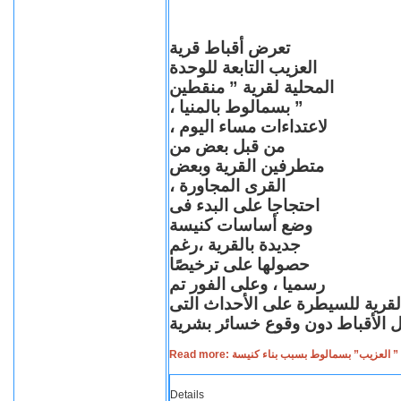
تعرض أقباط قرية
العزيب التابعة للوحدة
المحلية لقرية ” منقطين
” بسمالوط بالمنيا ،
لاعتداءات مساء اليوم ،
من قبل بعض من
متطرفين القرية وبعض
القرى المجاورة ،
احتجاجا على البدء فى
وضع أساسات كنيسة
جديدة بالقرية ،رغم
حصولها على ترخيصًا
رسميا ، وعلى الفور تم
القرية للسيطرة على الأحداث التى
Read more: لعزيب” بسمالوط بسبب بناء كنيسة
Details