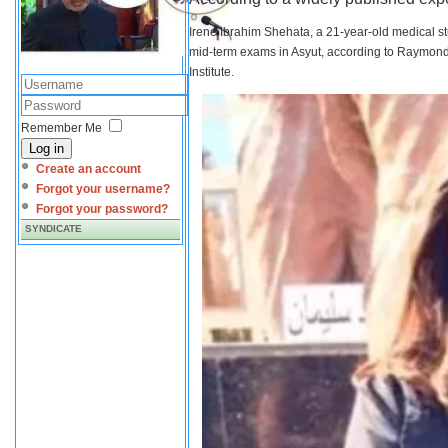
Irene Ibrahim Shehata, a 21-year-old medical s
mid-term exams in Asyut, according to Raymond 
Institute.
Remember Me
Log in
Create an account
Forgot your username?
Forgot your password?
SYNDICATE