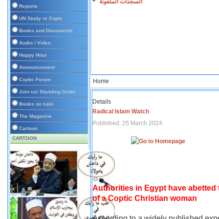
السجدات الملعونة
Reports
UN Study re Copts
Books and Documents
Audio / Video
Happy Hour
Announcement
Coptic Forum
Home
Join us/ Standing Order
Details
Books on sale
Radical Islam Watch
The Magazine
Published: 25 March 2024
Cartoon
CARTOON
Authorities in Egypt have abetted
of a Coptic Christian woman
According to a widely published expe