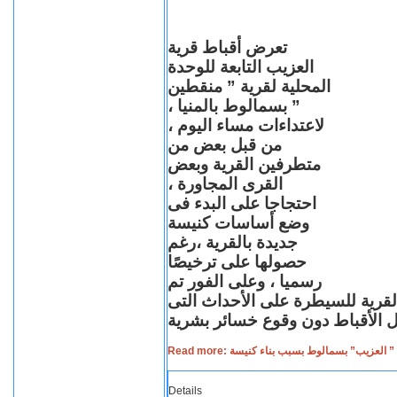
تعرض أقباط قرية
العزيب التابعة للوحدة
المحلية لقرية ” منقطين
” بسمالوط بالمنيا ،
لاعتداءات مساء اليوم ،
من قبل بعض من
متطرفين القرية وبعض
القرى المجاورة ،
احتجاجا على البدء فى
وضع أساسات كنيسة
جديدة بالقرية ،رغم
حصولها على ترخيصًا
رسميا ، وعلى الفور تم
القرية للسيطرة على الأحداث التى
Read more: لعزيب” بسمالوط بسبب بناء كنيسة
Details