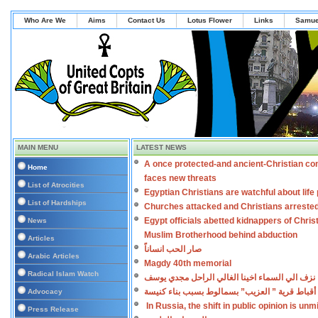
Who Are We
Aims
Contact Us
Lotus Flower
Links
Samue
MAIN MENU
LATEST NEWS
A once protected-and ancient-Christian co
Home
faces new threats
List of Atrocities
Egyptian Christians are watchful about lif
List of Hardships
Churches attacked and Christians arreste
Egypt officials abetted kidnappers of Chris
News
Muslim Brotherhood behind abduction
Articles
صار الحب انساناً
Arabic Articles
Magdy 40th memorial
Radical Islam Watch
نزف الي السماء اخينا الغالي الراحل مجدي يوسف
أقباط قرية ” العزيب” بسمالوط بسبب بناء كنيسة
Advocacy
In Russia, the shift in public opinion is un
Press Release