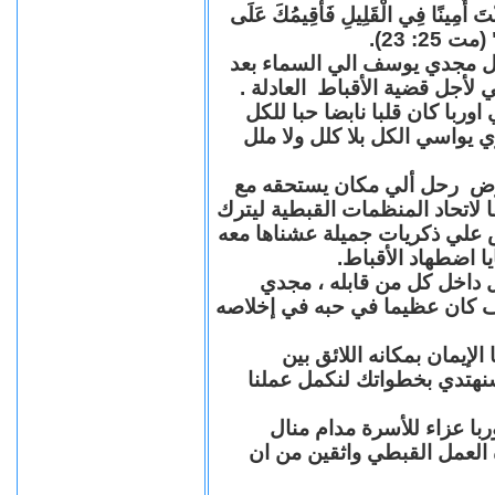
"كُنْتَ أَمِينًا فِي الْقَلِيلِ فَأُقِيمُكَ عَلَى
(مت 25: 23
حل مجدي يوسف الي السماء بعد
ي لأجل قضية الأقباط العادلة
با كان قلبا نابضا حبا للكل
 يواسي الكل بلا كلل ولا ملل
مرض رحل ألي مكان يستحقه مع
 لاتحاد المنظمات القبطية ليترك
ش علي ذكريات جميلة عشناها معه
يا اضطهاد الأقباط
 داخل كل من قابله ، مجدي
كان عظيما في حبه في إخلاصه
لإيمان بمكانه اللائق بين
نهتدي بخطواتك لنكمل عملنا
با عزاء للأسرة مدام منال
ة العمل القبطي واثقين من ان