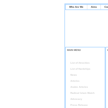
Who Are We
Aims
Co
MAIN MENU
Home
List of Atrocities
List of Hardships
News
Articles
Arabic Articles
Radical Islam Watch
Advocacy
Press Release