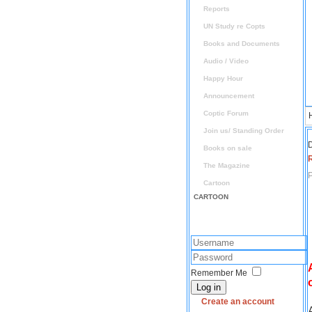
Reports
UN Study re Copts
Books and Documents
Audio / Video
Happy Hour
Announcement
Coptic Forum
Join us/ Standing Order
D
Books on sale
The Magazine
P
Cartoon
CARTOON
Remember Me
Log in
Create an account