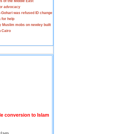
s of the Middle East
for advocacy
-Gohari was refused ID change
 for help
y Muslim mobs on newley built
n Cairo
le conversion to Islam
slam.