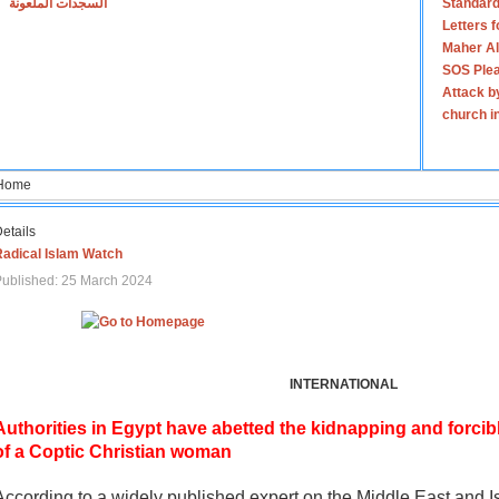
السجدات الملعونة
Standard
Letters 
Maher Al
SOS Plea
Attack b
church i
Home
etails
Radical Islam Watch
ublished: 25 March 2024
INTERNATIONAL
Authorities in Egypt have abetted the kidnapping and forcib
of a Coptic Christian woman
According to a widely published expert on the Middle East and I