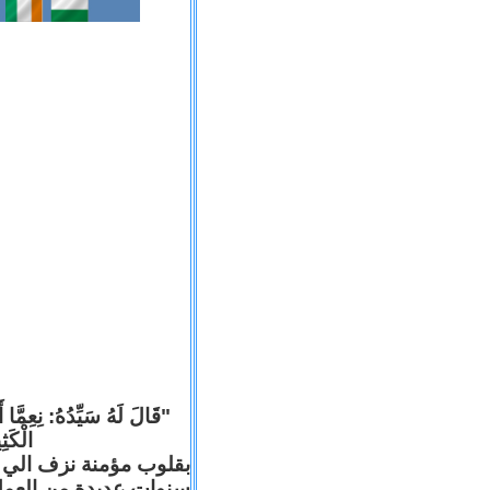
قَالَ لَهُ سَيِّدُهُ: نِعِمَّا أ
الْكَ).
بقلوب مؤمنة نزف الي ا
سنوات عديدة من العم .