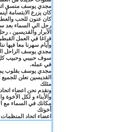
مجدي يوسف منسق اتحاد 
كان يزرع الابتسامة أين
كان عنون للحب والعطا
رحل الي السماء بعد س
الأبرار والقديسين ، رح
فراغا في العمل القبطي
وأيام سهرنا معا فيها .
مجدي يوسف الراحل البا
سوف حبيبي وحبيب كل 
في عمله.
مجدي يوسف بقلوب يملّائه
القديسين نعلن للجميع
مثلك
ونقدم نحن اعضاء اتحاد
والأبناء و لكل الأخوة 
مكانك في السماء مع ال
أخوتك
اعضاء اتحاد المنظمات ا