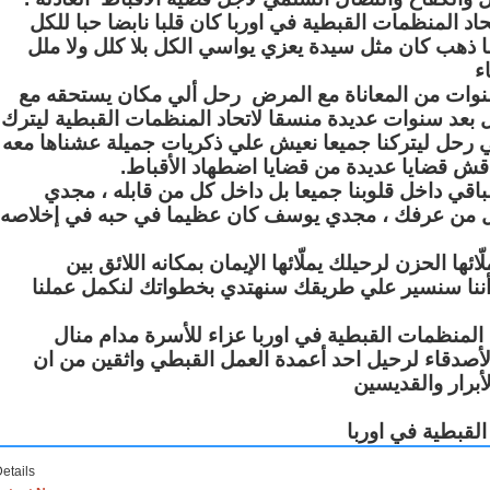
المنظمات القبطية في اوربا كان قلبا نابضا حبا للكل
ما ذهب كان مثل سيدة يعزي يواسي الكل بلا كلل ولا ملل
ء
نوات من المعاناة مع المرض رحل ألي مكان يستحقه مع
ل بعد سنوات عديدة منسقا لاتحاد المنظمات القبطية ليترك
 رحل ليتركنا جميعا نعيش علي ذكريات جميلة عشناها معه
نناقش قضايا عديدة من قضايا اضطهاد الأقباط
قي داخل قلوبنا جميعا بل داخل كل من قابله ، مجدي
من عرفك ، مجدي يوسف كان عظيما في حبه في إخلاصه
ا الحزن لرحيلك يملّائها الإيمان بمكانه اللائق بين
 أننا سنسير علي طريقك سنهتدي بخطواتك لنكمل عملنا
 المنظمات القبطية في اوربا عزاء للأسرة مدام منال
والأصدقاء لرحيل احد أعمدة العمل القبطي واثقين من ان
أبرار والقديسين
لقبطية في اوربا
etails