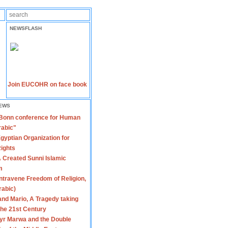
NEWSFLASH
Join EUCOHR on face book
EWS
 Bonn conference for Human
rabic"
gyptian Organization for
ights
 Created Sunni Islamic
m
travene Freedom of Religion,
rabic)
nd Mario, A Tragedy taking
 the 21st Century
yr Marwa and the Double