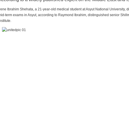
rene Ibrahim Shehata, a 21-year-old medical student at Asyut National University,
id-term exams in Asyut, according to Raymond Ibrahim, distinguished senior Shill
nstitute.