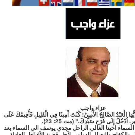
عزاء واج
ب
"َيُّهَا الْعَبْدُ الصَّالِحُ الأَمِينُ! كُنْتَ أَمِينًا فِي الْقَلِيلِ فَأُقِيمُكَ عَلَى
ثِيرِ. اُدْخُلْ إِلَى فَرَحِ سَيِّدِكَ." (مت 25: 23
لسماء اخينا الغالي الراحل مجدي يوسف الي السماء بعد
ل والكفاح والنضال السلمي لأجل قضية الأقباط العادلة