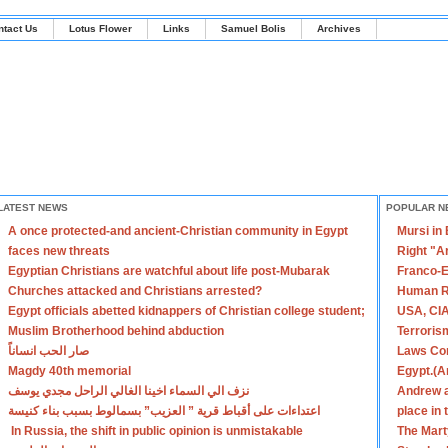
ntact Us
Lotus Flower
Links
Samuel Bolis
Archives
LATEST NEWS
POPULAR N
A once protected-and ancient-Christian community in Egypt
Mursi in
faces new threats
Right "A
Egyptian Christians are watchful about life post-Mubarak
Franco-E
Churches attacked and Christians arrested?
Human R
Egypt officials abetted kidnappers of Christian college student;
USA, CIA
Muslim Brotherhood behind abduction
Terroris
صار الحب انساناً
Laws Con
Magdy 40th memorial
Egypt.(A
نزف الي السماء اخينا الغالي الراحل مجدي يوسف
Andrew a
اعتداءات على أقباط قرية ” العزيب” بسمالوط بسبب بناء كنيسة
place in
In Russia, the shift in public opinion is unmistakable
The Mart