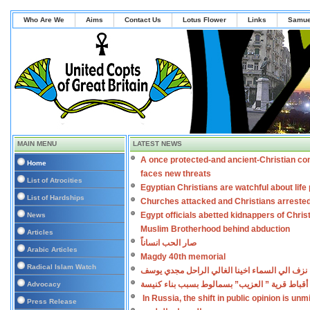
Who Are We
Aims
Contact Us
Lotus Flower
Links
Samue
MAIN MENU
LATEST NEWS
A once protected-and ancient-Christian co
Home
faces new threats
List of Atrocities
Egyptian Christians are watchful about lif
List of Hardships
Churches attacked and Christians arreste
Egypt officials abetted kidnappers of Chris
News
Muslim Brotherhood behind abduction
Articles
صار الحب انساناً
Arabic Articles
Magdy 40th memorial
Radical Islam Watch
نزف الي السماء اخينا الغالي الراحل مجدي يوسف
أقباط قرية ” العزيب” بسمالوط بسبب بناء كنيسة
Advocacy
In Russia, the shift in public opinion is un
Press Release