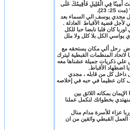
"كُنْتَ أَمِينًا فِي الْقَلِيلِ فَأُقِيمُكَ عَلَى
(مت 25: 23
حل مجدي يوسف الي السماء بعد
ي لأجل قضية الأقباط العادلة
با كان قلبا نابضا حبا للكل
 يواسي الكل بلا كلل ولا ملل
مرض رحل ألي مكان يستحقه مع
 لاتحاد المنظمات القبطية ليترك
ش علي ذكريات جميلة عشناها معه
يا اضطهاد الأقباط
 داخل كل من قابله ، مجدي
كان عظيما في حبه في إخلاصه
لإيمان بمكانه اللائق بين
نهتدي بخطواتك لنكمل عملنا
با عزاء للأسرة مدام منال
ة العمل القبطي واثقين من ان