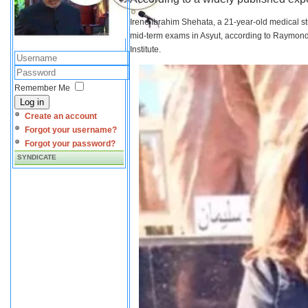
Irene Ibrahim Shehata, a 21-year-old medical s
mid-term exams in Asyut, according to Raymond 
Institute.
Remember Me
Log in
Create an account
Forgot your username?
Forgot your password?
SYNDICATE