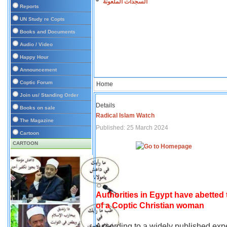
السجدات الملعونة
Reports
UN Study re Copts
Books and Documents
Audio / Video
Happy Hour
Announcement
Coptic Forum
Home
Join us/ Standing Order
Details
Books on sale
Radical Islam Watch
The Magazine
Published: 25 March 2024
Cartoon
CARTOON
Authorities in Egypt have abetted
of a Coptic Christian woman
According to a widely published expe