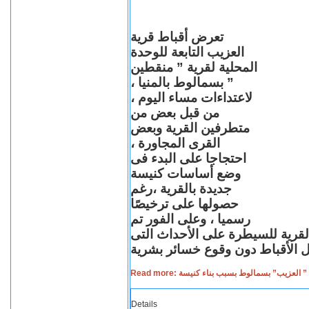
تعرض أقباط قرية
العزيب التابعة للوحدة
المحلية لقرية ” منقطين
” بسمالوط بالمنيا ،
لاعتداءات مساء اليوم ،
من قبل بعض من
متطرفين القرية وبعض
القرى المجاورة ،
احتجاجا على البدء فى
وضع أساسات كنيسة
جديدة بالقرية ،رغم
حصولها على ترخيصًا
رسميا ، وعلى الفور تم
القرية للسيطرة على الأحداث التى
Read more: لعزيب” بسمالوط بسبب بناء كنيسة
Details