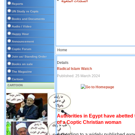
السجدات الملعونة
Reports
UN Study re Copts
Books and Documents
Audio / Video
Happy Hour
Announcement
Coptic Forum
Home
Join us/ Standing Order
Details
Books on sale
Radical Islam Watch
The Magazine
Published: 25 March 2024
Cartoon
CARTOON
Authorities in Egypt have abetted
of a Coptic Christian woman
According to a widely published expe