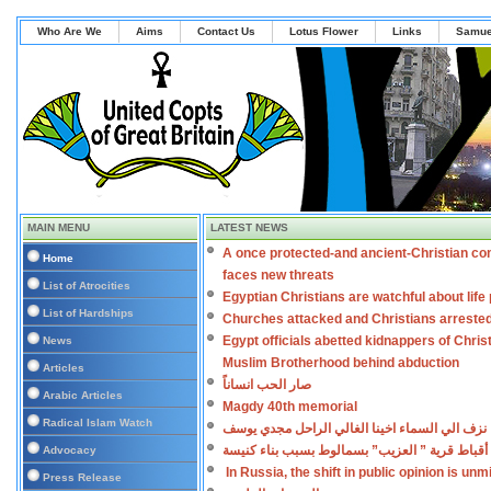
Who Are We
Aims
Contact Us
Lotus Flower
Links
Samue
MAIN MENU
LATEST NEWS
A once protected-and ancient-Christian co
Home
faces new threats
List of Atrocities
Egyptian Christians are watchful about lif
List of Hardships
Churches attacked and Christians arreste
Egypt officials abetted kidnappers of Chris
News
Muslim Brotherhood behind abduction
Articles
صار الحب انساناً
Arabic Articles
Magdy 40th memorial
Radical Islam Watch
نزف الي السماء اخينا الغالي الراحل مجدي يوسف
أقباط قرية ” العزيب” بسمالوط بسبب بناء كنيسة
Advocacy
In Russia, the shift in public opinion is un
Press Release