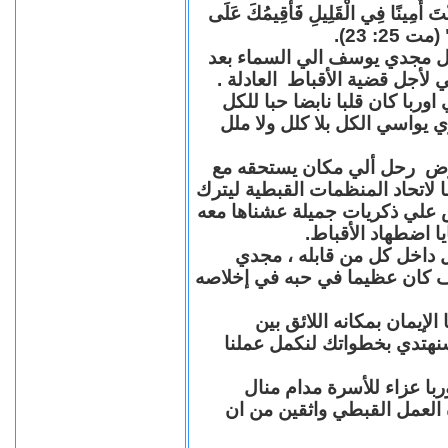
"كُنْتَ أَمِينًا فِي الْقَلِيلِ فَأُقِيمُكَ عَلَى
(مت 25: 23
حل مجدي يوسف الي السماء بعد
ي لأجل قضية الأقباط العادلة
با كان قلبا نابضا حبا للكل
 يواسي الكل بلا كلل ولا ملل
مرض رحل ألي مكان يستحقه مع
 لاتحاد المنظمات القبطية ليترك
ش علي ذكريات جميلة عشناها معه
يا اضطهاد الأقباط
 داخل كل من قابله ، مجدي
كان عظيما في حبه في إخلاصه
لإيمان بمكانه اللائق بين
نهتدي بخطواتك لنكمل عملنا
با عزاء للأسرة مدام منال
ة العمل القبطي واثقين من ان