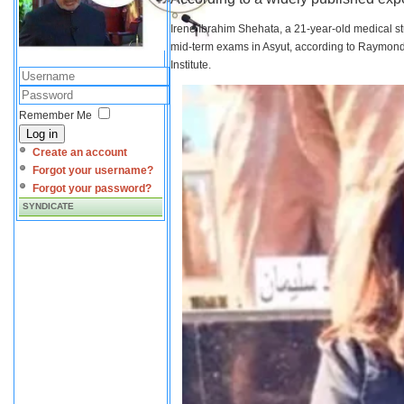
Irene Ibrahim Shehata, a 21-year-old medical s
mid-term exams in Asyut, according to Raymond 
Institute.
Remember Me
Log in
Create an account
Forgot your username?
Forgot your password?
SYNDICATE