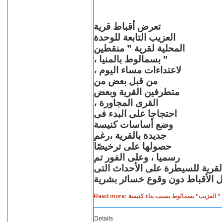
تعرض أقباط قرية
العزيب التابعة للوحدة
المحلية لقرية ” منقطين
” بسمالوط بالمنيا ،
لاعتداءات مساء اليوم ،
من قبل بعض من
متطرفين القرية وبعض
القرى المجاورة ،
احتجاجا على البدء فى
وضع أساسات كنيسة
جديدة بالقرية ،رغم
حصولها على ترخيصًا
رسميا ، وعلى الفور تم
القرية للسيطرة على الأحداث التى
Read more: لعزيب” بسمالوط بسبب بناء كنيسة
Details