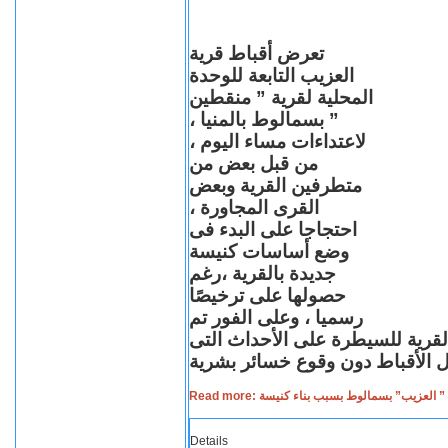
تعرض أقباط قرية
العزيب التابعة للوحدة
المحلية لقرية ” منقطين
” بسمالوط بالمنيا ،
لاعتداءات مساء اليوم ،
من قبل بعض من
متطرفين القرية وبعض
القرى المجاورة ،
احتجاجا على البدء فى
وضع أساسات كنيسة
جديدة بالقرية ،رغم
حصولها على ترخيصًا
رسميا ، وعلى الفور تم
القرية للسيطرة على الأحداث التى
Read more: لعزيب” بسمالوط بسبب بناء كنيسة
Details