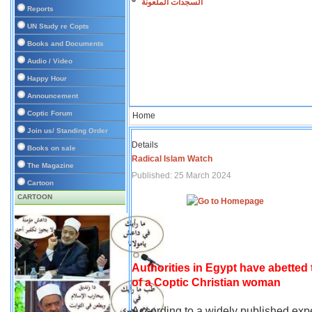
السجدات الملعونة
Reports
UN Study re Copts
Books and Documents
Audio / Video
Happy Hour
Announcement
Coptic Forum
Home
Join us/ Standing Order
Details
Books on sale
Radical Islam Watch
The Magazine
Published: 25 March 2024
Cartoon
CARTOON
Authorities in Egypt have abetted
of a Coptic Christian woman
According to a widely published expe