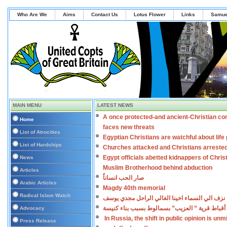
Who Are We
Aims
Contact Us
Lotus Flower
Links
Samue
MAIN MENU
LATEST NEWS
A once protected-and ancient-Christian co
Home
faces new threats
List of Atrocities
Egyptian Christians are watchful about lif
List of Hardships
Churches attacked and Christians arreste
Egypt officials abetted kidnappers of Chris
News
Muslim Brotherhood behind abduction
Articles
صار الحب انساناً
Arabic Articles
Magdy 40th memorial
Radical Islam Watch
نزف الي السماء اخينا الغالي الراحل مجدي يوسف
أقباط قرية ” العزيب” بسمالوط بسبب بناء كنيسة
Advocacy
In Russia, the shift in public opinion is un
Press Release