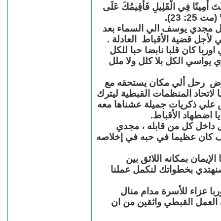
"كُنْتَ أَمِينًا فِي الْقَلِيلِ فَأُقِيمُكَ عَلَى
(مت 25: 23
حل مجدي يوسف الي السماء بعد
ي لأجل قضية الأقباط العادلة
با كان قلبا نابضا حبا للكل
 يواسي الكل بلا كلل ولا ملل
مرض رحل ألي مكان يستحقه مع
 لاتحاد المنظمات القبطية ليترك
ش علي ذكريات جميلة عشناها معه
يا اضطهاد الأقباط
 داخل كل من قابله ، مجدي
كان عظيما في حبه في إخلاصه
لإيمان بمكانه اللائق بين
نهتدي بخطواتك لنكمل عملنا
با عزاء للأسرة مدام منال
ة العمل القبطي واثقين من ان