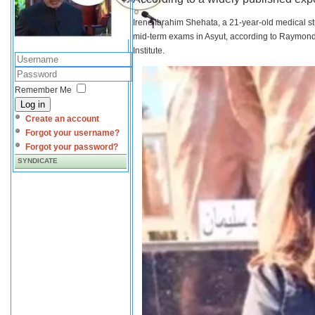
Irene Ibrahim Shehata, a 21-year-old medical s
mid-term exams in Asyut, according to Raymond 
Institute.
Remember Me
Log in
Create an account
Forgot your username?
Forgot your password?
SYNDICATE