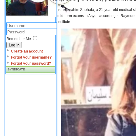
Irene Ibrahim Shehata, a 21-year-old medical s
mid-term exams in Asyut, according to Raymond 
Institute.
Remember Me
Log in
Create an account
Forgot your username?
Forgot your password?
SYNDICATE