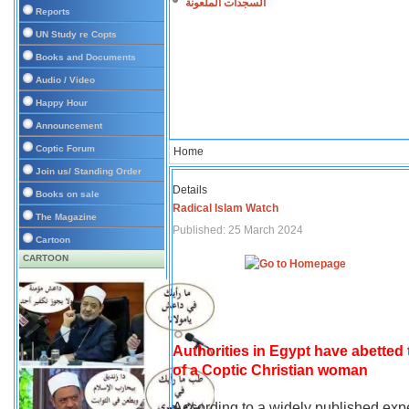
السجدات الملعونة
Reports
UN Study re Copts
Books and Documents
Audio / Video
Happy Hour
Announcement
Coptic Forum
Home
Join us/ Standing Order
Details
Books on sale
Radical Islam Watch
The Magazine
Published: 25 March 2024
Cartoon
CARTOON
Authorities in Egypt have abetted
of a Coptic Christian woman
According to a widely published expe