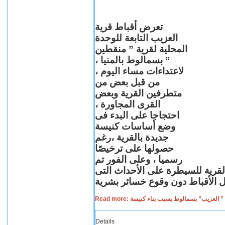
تعرض أقباط قرية
العزيب التابعة للوحدة
المحلية لقرية ” منقطين
” بسمالوط بالمنيا ،
لاعتداءات مساء اليوم ،
من قبل بعض من
متطرفين القرية وبعض
القرى المجاورة ،
احتجاجا على البدء فى
وضع أساسات كنيسة
جديدة بالقرية ،رغم
حصولها على ترخيصًا
رسميا ، وعلى الفور تم
القرية للسيطرة على الأحداث التى
Read more: لعزيب” بسمالوط بسبب بناء كنيسة
Details