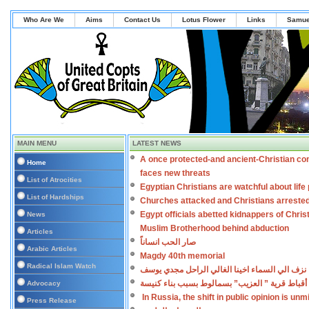
Who Are We
Aims
Contact Us
Lotus Flower
Links
Samue
MAIN MENU
LATEST NEWS
A once protected-and ancient-Christian co
Home
faces new threats
List of Atrocities
Egyptian Christians are watchful about lif
List of Hardships
Churches attacked and Christians arreste
Egypt officials abetted kidnappers of Chris
News
Muslim Brotherhood behind abduction
Articles
صار الحب انساناً
Arabic Articles
Magdy 40th memorial
Radical Islam Watch
نزف الي السماء اخينا الغالي الراحل مجدي يوسف
أقباط قرية ” العزيب” بسمالوط بسبب بناء كنيسة
Advocacy
In Russia, the shift in public opinion is un
Press Release