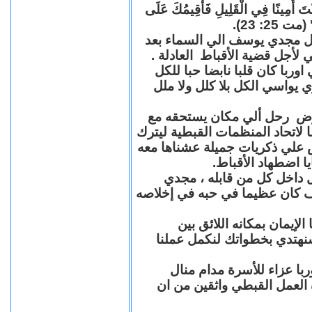
"كُنْتَ أَمِينًا فِي الْقَلِيلِ فَأُقِيمُكَ عَلَى
(مت 25: 23
حل مجدي يوسف الي السماء بعد
ي لأجل قضية الأقباط العادلة
با كان قلبا نابضا حبا للكل
 يواسي الكل بلا كلل ولا ملل
مرض رحل ألي مكان يستحقه مع
 لاتحاد المنظمات القبطية ليترك
ش علي ذكريات جميلة عشناها معه
يا اضطهاد الأقباط
 داخل كل من قابله ، مجدي
كان عظيما في حبه في إخلاصه
لإيمان بمكانه اللائق بين
نهتدي بخطواتك لنكمل عملنا
با عزاء للأسرة مدام منال
ة العمل القبطي واثقين من ان