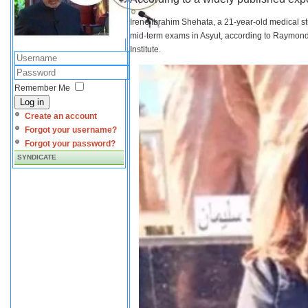
Irene Ibrahim Shehata, a 21-year-old medical s
mid-term exams in Asyut, according to Raymond 
Institute.
Remember Me
Log in
Create an account
Forgot your username?
Forgot your password?
SYNDICATE