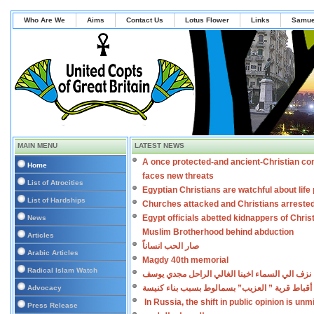
Who Are We
Aims
Contact Us
Lotus Flower
Links
Samue
MAIN MENU
LATEST NEWS
A once protected-and ancient-Christian co
Home
faces new threats
List of Atrocities
Egyptian Christians are watchful about lif
List of Hardships
Churches attacked and Christians arreste
Egypt officials abetted kidnappers of Chris
News
Muslim Brotherhood behind abduction
Articles
صار الحب انساناً
Arabic Articles
Magdy 40th memorial
Radical Islam Watch
نزف الي السماء اخينا الغالي الراحل مجدي يوسف
أقباط قرية ” العزيب” بسمالوط بسبب بناء كنيسة
Advocacy
In Russia, the shift in public opinion is un
Press Release