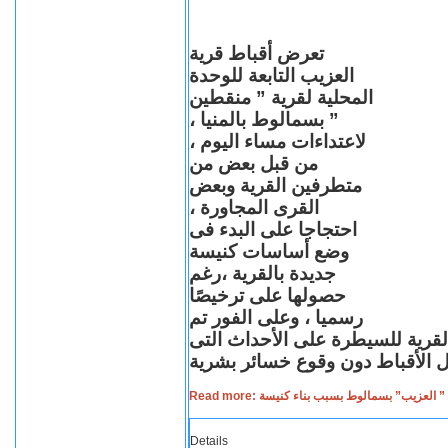
تعرض أقباط قرية
العزيب التابعة للوحدة
المحلية لقرية ” منقطين
” بسمالوط بالمنيا ،
لاعتداءات مساء اليوم ،
من قبل بعض من
متطرفين القرية وبعض
القرى المجاورة ،
احتجاجا على البدء فى
وضع أساسات كنيسة
جديدة بالقرية ،رغم
حصولها على ترخيصًا
رسميا ، وعلى الفور تم
القرية للسيطرة على الأحداث التى
Read more: لعزيب” بسمالوط بسبب بناء كنيسة
Details