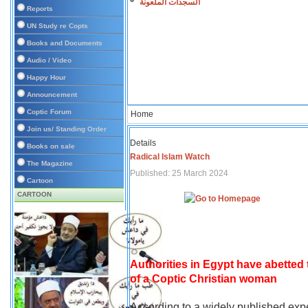
السجدات الملعونة
Reports
UN Study re Copts
Books and Documents
Audio / Video
Happy Hour
Announcement
Coptic Forum
Home
Join us/ Standing Order
Details
Books on sale
Radical Islam Watch
The Magazine
Published: 25 March 2024
Cartoon
CARTOON
Authorities in Egypt have abetted
of a Coptic Christian woman
According to a widely published expe