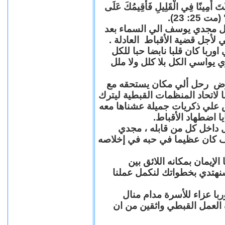
"كُنْتَ أَمِينًا فِي الْقَلِيلِ فَأُقِيمُكَ عَلَى
(مت 25: 23
حل مجدي يوسف الي السماء بعد
ي لأجل قضية الأقباط العادلة
با كان قلبا نابضا حبا للكل
 يواسي الكل بلا كلل ولا ملل
مرض رحل ألي مكان يستحقه مع
 لاتحاد المنظمات القبطية ليترك
ش علي ذكريات جميلة عشناها معه
يا اضطهاد الأقباط
 داخل كل من قابله ، مجدي
كان عظيما في حبه في إخلاصه
لإيمان بمكانه اللائق بين
نهتدي بخطواتك لنكمل عملنا
با عزاء للأسرة مدام منال
ة العمل القبطي واثقين من ان