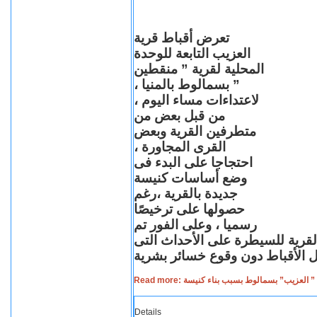
تعرض أقباط قرية
العزيب التابعة للوحدة
المحلية لقرية ” منقطين
” بسمالوط بالمنيا ،
لاعتداءات مساء اليوم ،
من قبل بعض من
متطرفين القرية وبعض
القرى المجاورة ،
احتجاجا على البدء فى
وضع أساسات كنيسة
جديدة بالقرية ،رغم
حصولها على ترخيصًا
رسميا ، وعلى الفور تم
القرية للسيطرة على الأحداث التى
Read more: لعزيب” بسمالوط بسبب بناء كنيسة
Details