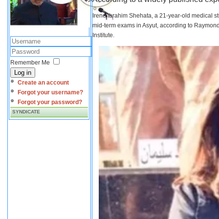
Irene Ibrahim Shehata, a 21-year-old medical s
mid-term exams in Asyut, according to Raymond 
Institute.
Remember Me
Log in
Create an account
Forgot your username?
Forgot your password?
SYNDICATE