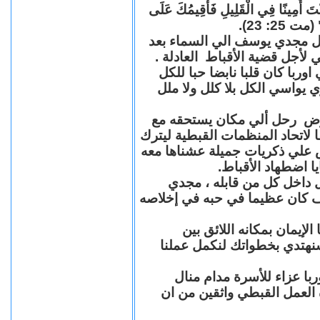
"كُنْتَ أَمِينًا فِي الْقَلِيلِ فَأُقِيمُكَ عَلَى
(مت 25: 23
حل مجدي يوسف الي السماء بعد
ي لأجل قضية الأقباط العادلة
با كان قلبا نابضا حبا للكل
 يواسي الكل بلا كلل ولا ملل
مرض رحل ألي مكان يستحقه مع
 لاتحاد المنظمات القبطية ليترك
ش علي ذكريات جميلة عشناها معه
يا اضطهاد الأقباط
 داخل كل من قابله ، مجدي
كان عظيما في حبه في إخلاصه
لإيمان بمكانه اللائق بين
نهتدي بخطواتك لنكمل عملنا
با عزاء للأسرة مدام منال
ة العمل القبطي واثقين من ان