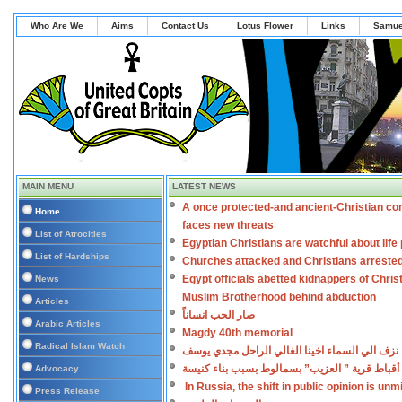
Who Are We
Aims
Contact Us
Lotus Flower
Links
Samue
MAIN MENU
LATEST NEWS
A once protected-and ancient-Christian co
Home
faces new threats
List of Atrocities
Egyptian Christians are watchful about lif
List of Hardships
Churches attacked and Christians arreste
Egypt officials abetted kidnappers of Chris
News
Muslim Brotherhood behind abduction
Articles
صار الحب انساناً
Arabic Articles
Magdy 40th memorial
Radical Islam Watch
نزف الي السماء اخينا الغالي الراحل مجدي يوسف
أقباط قرية ” العزيب” بسمالوط بسبب بناء كنيسة
Advocacy
In Russia, the shift in public opinion is un
Press Release