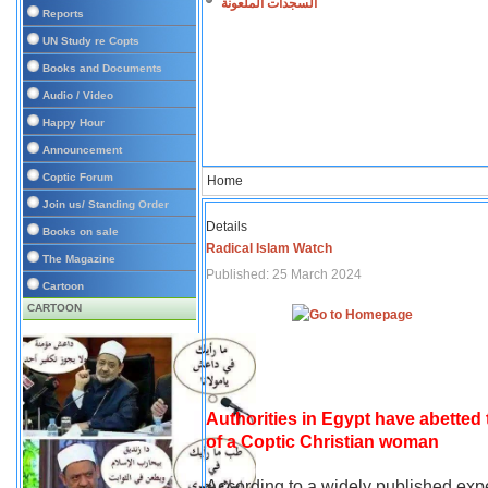
السجدات الملعونة
Reports
UN Study re Copts
Books and Documents
Audio / Video
Happy Hour
Announcement
Coptic Forum
Home
Join us/ Standing Order
Details
Books on sale
Radical Islam Watch
The Magazine
Published: 25 March 2024
Cartoon
CARTOON
Authorities in Egypt have abetted
of a Coptic Christian woman
According to a widely published expe