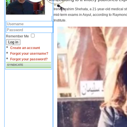
Irene Ibrahim Shehata, a 21-year-old medical s
mid-term exams in Asyut, according to Raymond 
Institute.
Remember Me
Log in
Create an account
Forgot your username?
Forgot your password?
SYNDICATE