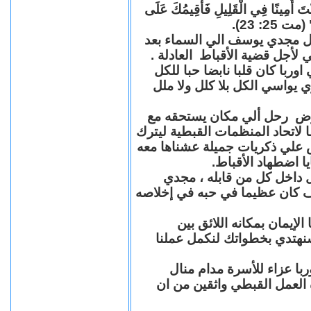
"كُنْتَ أَمِينًا فِي الْقَلِيلِ فَأُقِيمُكَ عَلَى
(مت 25: 23
حل مجدي يوسف الي السماء بعد
ي لأجل قضية الأقباط العادلة
با كان قلبا نابضا حبا للكل
 يواسي الكل بلا كلل ولا ملل
مرض رحل ألي مكان يستحقه مع
 لاتحاد المنظمات القبطية ليترك
ش علي ذكريات جميلة عشناها معه
يا اضطهاد الأقباط
 داخل كل من قابله ، مجدي
كان عظيما في حبه في إخلاصه
لإيمان بمكانه اللائق بين
نهتدي بخطواتك لنكمل عملنا
با عزاء للأسرة مدام منال
ة العمل القبطي واثقين من ان