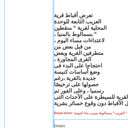
تعرض أقباط قرية
العزيب التابعة للوحدة
المحلية لقرية ” منقطين
” بسمالوط بالمنيا ،
لاعتداءات مساء اليوم ،
من قبل بعض من
متطرفين القرية وبعض
القرى المجاورة ،
احتجاجا على البدء فى
وضع أساسات كنيسة
جديدة بالقرية ،رغم
حصولها على ترخيصًا
رسميا ، وعلى الفور تم
القرية للسيطرة على الأحداث التى
Read more: لعزيب” بسمالوط بسبب بناء كنيسة
Details