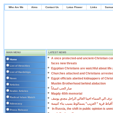
Who Are We
Aims
Contact Us
Lotus Flower
Links
Samue
MAIN MENU
LATEST NEWS
A once protected-and ancient-Christian co
Home
faces new threats
List of Atrocities
Egyptian Christians are watchful about lif
List of Hardships
Churches attacked and Christians arreste
Egypt officials abetted kidnappers of Chris
News
Muslim Brotherhood behind abduction
Articles
صار الحب انساناً
Arabic Articles
Magdy 40th memorial
Radical Islam Watch
نزف الي السماء اخينا الغالي الراحل مجدي يوسف
أقباط قرية ” العزيب” بسمالوط بسبب بناء كنيسة
Advocacy
In Russia, the shift in public opinion is un
Press Release