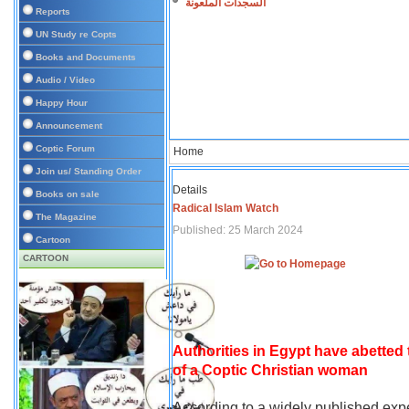
السجدات الملعونة
Reports
UN Study re Copts
Books and Documents
Audio / Video
Happy Hour
Announcement
Coptic Forum
Home
Join us/ Standing Order
Details
Books on sale
Radical Islam Watch
The Magazine
Published: 25 March 2024
Cartoon
CARTOON
Authorities in Egypt have abetted
of a Coptic Christian woman
According to a widely published expe