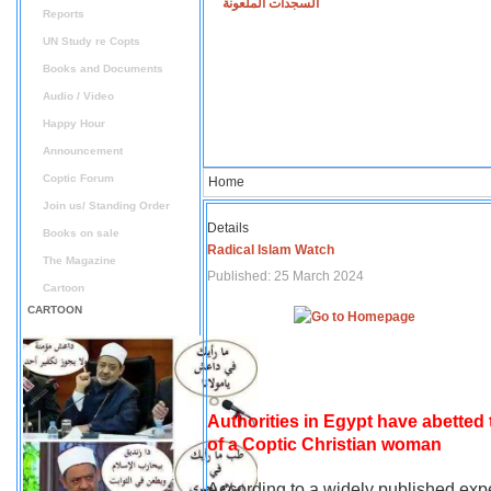
السجدات الملعونة
Reports
UN Study re Copts
Books and Documents
Audio / Video
Happy Hour
Announcement
Coptic Forum
Home
Join us/ Standing Order
Details
Books on sale
Radical Islam Watch
The Magazine
Published: 25 March 2024
Cartoon
CARTOON
Authorities in Egypt have abetted
of a Coptic Christian woman
According to a widely published expe