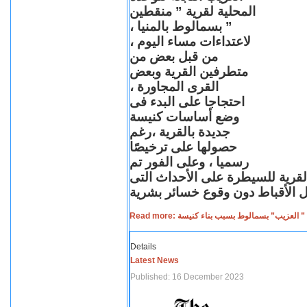
المحلية لقرية ” منقطين
” بسمالوط بالمنيا ،
لاعتداءات مساء اليوم ،
من قبل بعض من
متطرفين القرية وبعض
القرى المجاورة ،
احتجاجا على البدء فى
وضع أساسات كنيسة
جديدة بالقرية ،رغم
حصولها على ترخيصًا
رسميا ، وعلى الفور تم
القرية للسيطرة على الأحداث التى
Read more: لعزيب” بسمالوط بسبب بناء كنيسة
Details
Latest News
Published: 16 December 2023