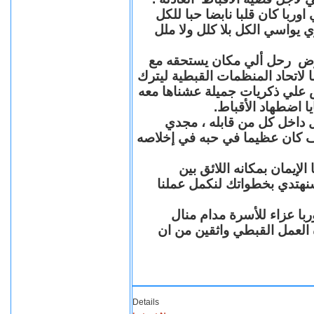
با كان قلبا نابضا حبا للكل
 يواسي الكل بلا كلل ولا ملل
مرض رحل ألي مكان يستحقه مع
 لاتحاد المنظمات القبطية ليترك
ش علي ذكريات جميلة عشناها معه
يا اضطهاد الأقباط
 داخل كل من قابله ، مجدي
كان عظيما في حبه في إخلاصه
لإيمان بمكانه اللائق بين
نهتدي بخطواتك لنكمل عملنا
با عزاء للأسرة مدام منال
ة العمل القبطي واثقين من ان
Details