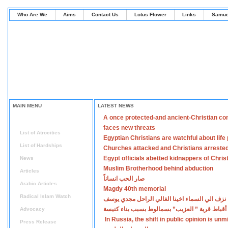
Who Are We
Aims
Contact Us
Lotus Flower
Links
Samue
MAIN MENU
LATEST NEWS
A once protected-and ancient-Christian co
Home
faces new threats
List of Atrocities
Egyptian Christians are watchful about lif
List of Hardships
Churches attacked and Christians arreste
Egypt officials abetted kidnappers of Chris
News
Muslim Brotherhood behind abduction
Articles
صار الحب انساناً
Arabic Articles
Magdy 40th memorial
Radical Islam Watch
نزف الي السماء اخينا الغالي الراحل مجدي يوسف
أقباط قرية ” العزيب” بسمالوط بسبب بناء كنيسة
Advocacy
In Russia, the shift in public opinion is un
Press Release