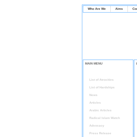
Who Are We
Aims
Co
MAIN MENU
Home
List of Atrocities
List of Hardships
News
Articles
Arabic Articles
Radical Islam Watch
Advocacy
Press Release