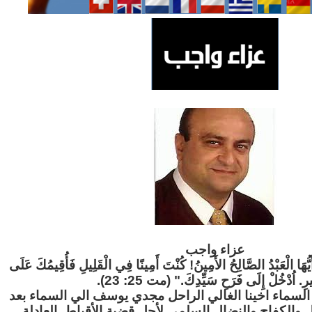
عزاء واج
ب
"َيُّهَا الْعَبْدُ الصَّالِحُ الأَمِينُ! كُنْتَ أَمِينًا فِي الْقَلِيلِ فَأُقِيمُكَ عَلَى
ثِيرِ. اُدْخُلْ إِلَى فَرَحِ سَيِّدِكَ." (مت 25: 23
لسماء اخينا الغالي الراحل مجدي يوسف الي السماء بعد
ل والكفاح والنضال السلمي لأجل قضية الأقباط العادلة