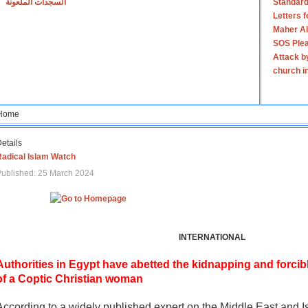
السجدات الملعونة
Standard
Letters 
Maher Al
SOS Plea
Attack b
church i
Home
etails
Radical Islam Watch
ublished: 25 March 2024
INTERNATIONAL
Authorities in Egypt have abetted the kidnapping and forcib
of a Coptic Christian woman
According to a widely published expert on the Middle East and I