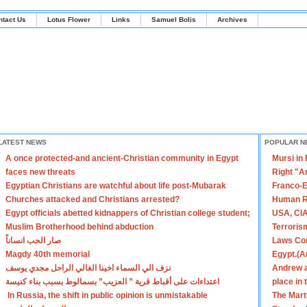
ntact Us
Lotus Flower
Links
Samuel Bolis
Archives
LATEST NEWS
POPULAR N
A once protected-and ancient-Christian community in Egypt
Mursi in
faces new threats
Right "A
Egyptian Christians are watchful about life post-Mubarak
Franco-E
Churches attacked and Christians arrested?
Human R
Egypt officials abetted kidnappers of Christian college student;
USA, CIA
Muslim Brotherhood behind abduction
Terroris
صار الحب انساناً
Laws Con
Magdy 40th memorial
Egypt.(A
نزف الي السماء اخينا الغالي الراحل مجدي يوسف
Andrew a
اعتداءات على أقباط قرية ” العزيب” بسمالوط بسبب بناء كنيسة
place in
In Russia, the shift in public opinion is unmistakable
The Mart