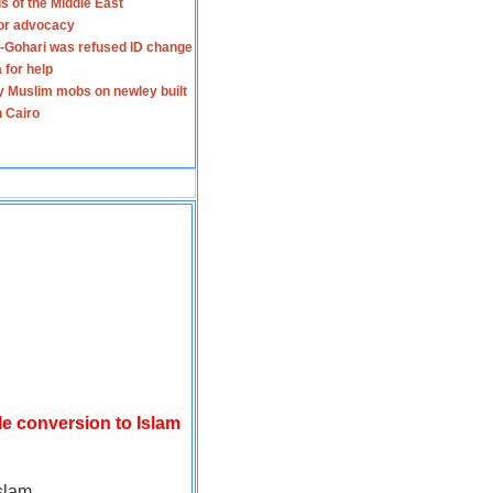
s of the Middle East
for advocacy
-Gohari was refused ID change
 for help
y Muslim mobs on newley built
n Cairo
le conversion to Islam
slam.