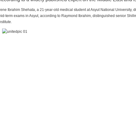
rene Ibrahim Shehata, a 21-year-old medical student at Asyut National University,
id-term exams in Asyut, according to Raymond Ibrahim, distinguished senior Shill
nstitute.