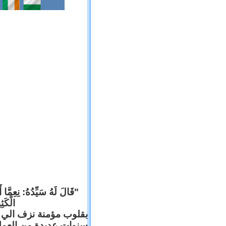
قَالَ لَهُ سَيِّدُهُ: نِعِمَّا أ
الْكَ).
بقلوب مؤمنة نزف الي ا
سنوات عديدة من العم .