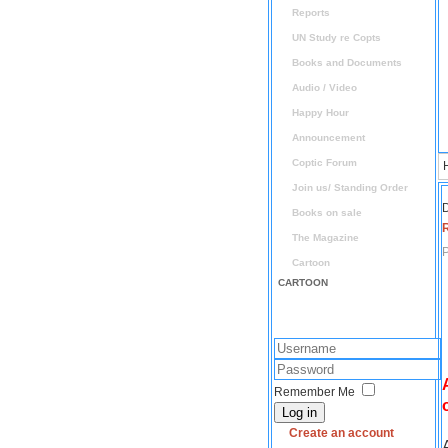
Reports
UN Study re Copts
Books and Documents
Audio / Video
Happy Hour
Announcement
Coptic Forum
Join us/ Standing Order
D
Books on sale
The Magazine
P
Cartoon
CARTOON
Remember Me
Log in
Create an account