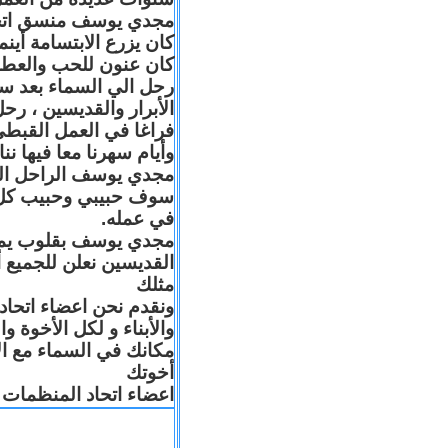
مجدي يوسف منسق اتحاد 
كان يزرع الابتسامة أين
كان عنون للحب والعطا
رحل الي السماء بعد س
الأبرار والقديسين ، رح
فراغا في العمل القبطي
وأيام سهرنا معا فيها .
مجدي يوسف الراحل البا
سوف حبيبي وحبيب كل 
في عمله.
مجدي يوسف بقلوب يملّائه
القديسين نعلن للجميع
مثلك
ونقدم نحن اعضاء اتحاد
والأبناء و لكل الأخوة 
مكانك في السماء مع ال
أخوتك
اعضاء اتحاد المنظمات ا