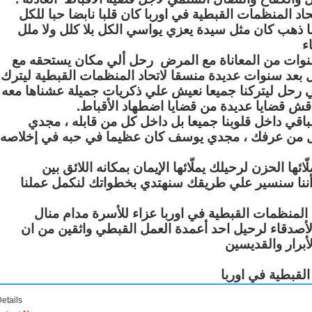
المنظمات القبطية في اوربا كان قلبا نابضا حبا للكل
ما ذهب كان مثل سيدة يعزي يواسي الكل بلا كلل ولا ملل
ء
نوات من المعاناة مع المرض رحل ألي مكان يستحقه مع
ل بعد سنوات عديدة منسقا لاتحاد المنظمات القبطية ليترك
 رحل ليتركنا جميعا نعيش علي ذكريات جميلة عشناها معه
نناقش قضايا عديدة من قضايا اضطهاد الأقباط
قي داخل قلوبنا جميعا بل داخل كل من قابله ، مجدي
من عرفك ، مجدي يوسف كان عظيما في حبه في إخلاصه
ا الحزن لرحيلك يملّائها الإيمان بمكانه اللائق بين
 أننا سنسير علي طريقك سنهتدي بخطواتك لنكمل عملنا
 المنظمات القبطية في اوربا عزاء للأسرة مدام منال
والأصدقاء لرحيل احد أعمدة العمل القبطي واثقين من ان
أبرار والقديسين
لقبطية في اوربا
etails