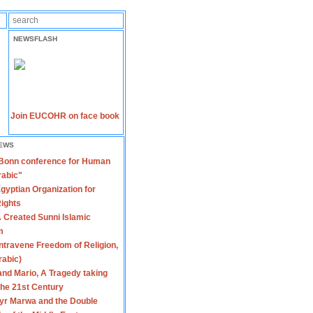
NEWSFLASH
Join EUCOHR on face book
EWS
 Bonn conference for Human
rabic"
gyptian Organization for
ights
 Created Sunni Islamic
m
travene Freedom of Religion,
rabic)
nd Mario, A Tragedy taking
 the 21st Century
yr Marwa and the Double