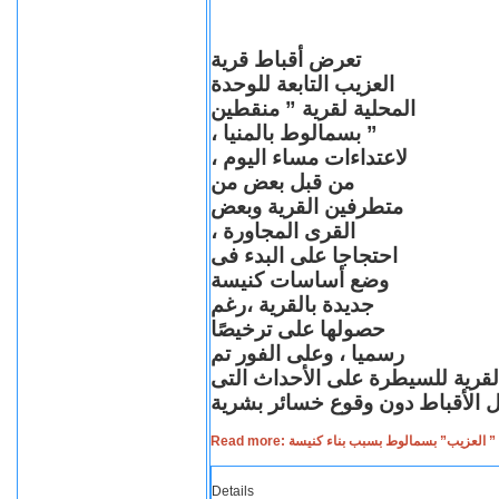
تعرض أقباط قرية
العزيب التابعة للوحدة
المحلية لقرية ” منقطين
” بسمالوط بالمنيا ،
لاعتداءات مساء اليوم ،
من قبل بعض من
متطرفين القرية وبعض
القرى المجاورة ،
احتجاجا على البدء فى
وضع أساسات كنيسة
جديدة بالقرية ،رغم
حصولها على ترخيصًا
رسميا ، وعلى الفور تم
القرية للسيطرة على الأحداث التى
Read more: لعزيب” بسمالوط بسبب بناء كنيسة
Details