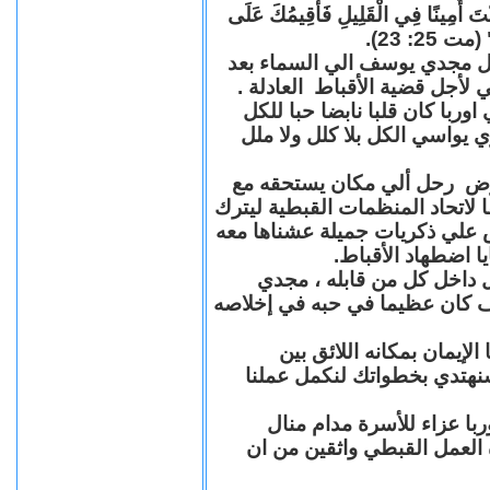
"كُنْتَ أَمِينًا فِي الْقَلِيلِ فَأُقِيمُكَ عَلَى
(مت 25: 23
حل مجدي يوسف الي السماء بعد
ي لأجل قضية الأقباط العادلة
با كان قلبا نابضا حبا للكل
 يواسي الكل بلا كلل ولا ملل
مرض رحل ألي مكان يستحقه مع
 لاتحاد المنظمات القبطية ليترك
ش علي ذكريات جميلة عشناها معه
يا اضطهاد الأقباط
 داخل كل من قابله ، مجدي
كان عظيما في حبه في إخلاصه
لإيمان بمكانه اللائق بين
نهتدي بخطواتك لنكمل عملنا
با عزاء للأسرة مدام منال
ة العمل القبطي واثقين من ان