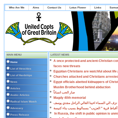
Who Are We
Aims
Contact Us
Lotus Flower
Links
Samue
MAIN MENU
LATEST NEWS
A once protected-and ancient-Christian co
Home
faces new threats
List of Atrocities
Egyptian Christians are watchful about lif
List of Hardships
Churches attacked and Christians arreste
Egypt officials abetted kidnappers of Chris
News
Muslim Brotherhood behind abduction
Articles
صار الحب انساناً
Arabic Articles
Magdy 40th memorial
Radical Islam Watch
نزف الي السماء اخينا الغالي الراحل مجدي يوسف
أقباط قرية ” العزيب” بسمالوط بسبب بناء كنيسة
Advocacy
In Russia, the shift in public opinion is un
Press Release