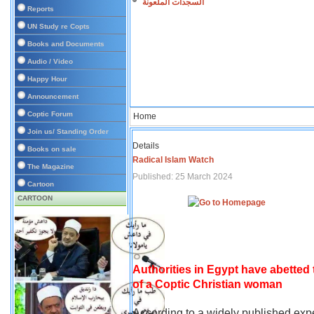
السجدات الملعونة
Reports
UN Study re Copts
Books and Documents
Audio / Video
Happy Hour
Announcement
Coptic Forum
Home
Join us/ Standing Order
Details
Books on sale
Radical Islam Watch
The Magazine
Published: 25 March 2024
Cartoon
CARTOON
Authorities in Egypt have abetted
of a Coptic Christian woman
According to a widely published expe