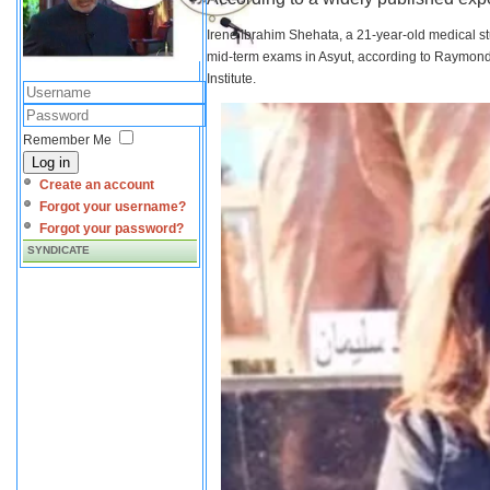
Irene Ibrahim Shehata, a 21-year-old medical s
mid-term exams in Asyut, according to Raymond 
Institute.
Remember Me
Log in
Create an account
Forgot your username?
Forgot your password?
SYNDICATE