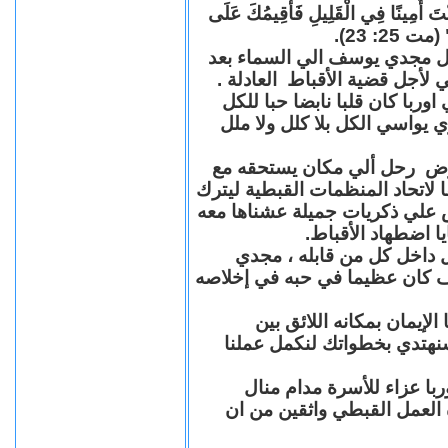
"كُنْتَ أَمِينًا فِي الْقَلِيلِ فَأُقِيمُكَ عَلَى
(مت 25: 23
حل مجدي يوسف الي السماء بعد
ي لأجل قضية الأقباط العادلة
با كان قلبا نابضا حبا للكل
 يواسي الكل بلا كلل ولا ملل
مرض رحل ألي مكان يستحقه مع
 لاتحاد المنظمات القبطية ليترك
ش علي ذكريات جميلة عشناها معه
يا اضطهاد الأقباط
 داخل كل من قابله ، مجدي
كان عظيما في حبه في إخلاصه
لإيمان بمكانه اللائق بين
نهتدي بخطواتك لنكمل عملنا
با عزاء للأسرة مدام منال
ة العمل القبطي واثقين من ان