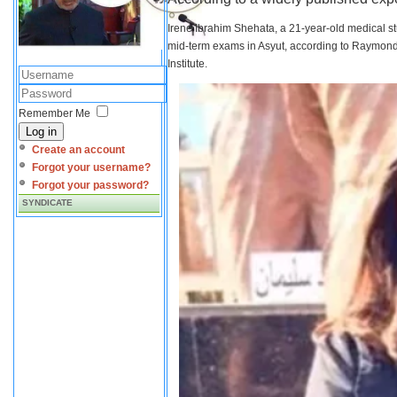
Irene Ibrahim Shehata, a 21-year-old medical s
mid-term exams in Asyut, according to Raymond 
Institute.
Remember Me
Log in
Create an account
Forgot your username?
Forgot your password?
SYNDICATE