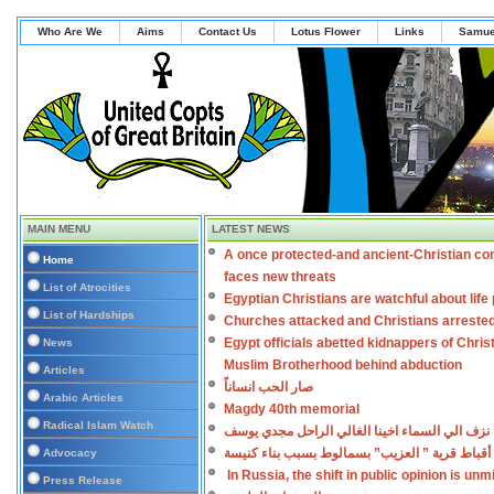
Who Are We
Aims
Contact Us
Lotus Flower
Links
Samue
MAIN MENU
LATEST NEWS
A once protected-and ancient-Christian co
Home
faces new threats
List of Atrocities
Egyptian Christians are watchful about lif
List of Hardships
Churches attacked and Christians arreste
Egypt officials abetted kidnappers of Chris
News
Muslim Brotherhood behind abduction
Articles
صار الحب انساناً
Arabic Articles
Magdy 40th memorial
Radical Islam Watch
نزف الي السماء اخينا الغالي الراحل مجدي يوسف
أقباط قرية ” العزيب” بسمالوط بسبب بناء كنيسة
Advocacy
In Russia, the shift in public opinion is un
Press Release