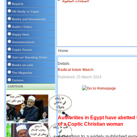
السجدات الملعونة
Reports
UN Study re Copts
Books and Documents
Audio / Video
Happy Hour
Announcement
Coptic Forum
Home
Join us/ Standing Order
Details
Books on sale
Radical Islam Watch
The Magazine
Published: 25 March 2024
Cartoon
CARTOON
Authorities in Egypt have abetted
of a Coptic Christian woman
According to a widely published expe