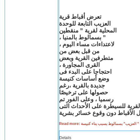
تعرض أقباط قرية
العزيب التابعة للوحدة
المحلية لقرية ” منقطين
” بسمالوط بالمنيا ،
لاعتداءات مساء اليوم ،
من قبل بعض من
متطرفين القرية وبعض
القرى المجاورة ،
احتجاجا على البدء فى
وضع أساسات كنيسة
جديدة بالقرية ،رغم
حصولها على ترخيصًا
رسميا ، وعلى الفور تم
القرية للسيطرة على الأحداث التى
Read more: لعزيب” بسمالوط بسبب بناء كنيسة
Details