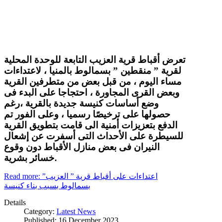
تعرض أقباط قرية العزيب التابعة للوحدة المحلية
لقرية ” منقطين ” بسمالوط بالمنيا ، لاعتداءات
مساء اليوم ، من قبل بعض من متطرفين القرية
وبعض القرى المجاورة ، احتجاجا على البدء فى
وضع أساسات كنيسة جديدة بالقرية ،رغم
حصولها على ترخيصًا رسميا ، وعلى الفور تم
الدفع بتعزيزات أمنية الى قامت بتطويق القرية
للسيطرة على الأحداث التى أسفرت عن إشعال
النيران فى بعض منازل الأقباط دون وقوع
خسائر بشرية.
Read more: اعتداءات على أقباط قرية ” العزيب”
بسمالوط بسبب بناء كنيسة
Details
Category:
Latest News
Published: 16 December 2023