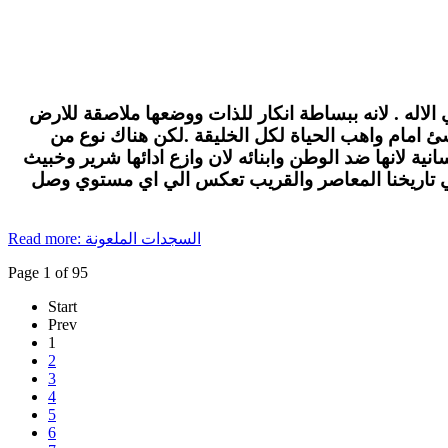
الاله . لانه ببساطة انكار للذات ووضعها ملاصقة للارض
لاشئ امام واهب الحياة لكل الخليقة .لكن هناك نوع من
ة لانها ضد الوطن وابنائه لان وازع ادائها شرير وخبيث
في تاريخنا المعاصر والقريب تعكس الي اي مستوي وصل
Read more: السجدات الملعونة
Page 1 of 95
Start
Prev
1
2
3
4
5
6