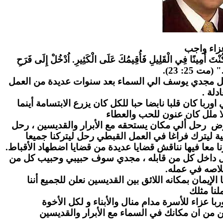
زاء واج
ب
" كُنْتَ أَمِينًا فِي الْقَلِيلِ فَأُقِيمُكَ عَلَى الْكَثِيرِ. اُدْخُلْ إِلَى فَرَحِ
." (مت 25: 23
احل مجدي يوسف الي السماء بعد سنوات عديدة من العمل
عادلة
ا كان قلبا نابضا حبا للكل كان يزرع الابتسامة أينما
ا ملل كان عنون للحب والعطاء
رض رحل ألي مكان يستحقه مع الأبرار والقديسين ، رحل
ة ليترك فراغا في العمل القبطي رحل ليتركنا جميعا
ا معا فيها نناقش قضايا عديدة من قضايا اضطهاد الأقباط
بل داخل كل من قابله ، مجدي سوف حبيبي وحبيب كل من
لاصه في عمله
لإيمان بمكانه اللائق بين القديسين نعلن للجميع أننا
نا مثلك
ا عزاء للأسرة مدام منال والأبناء و لكل الأخوة
ن من ان مكانك في السماء مع الأبرار والقديسين