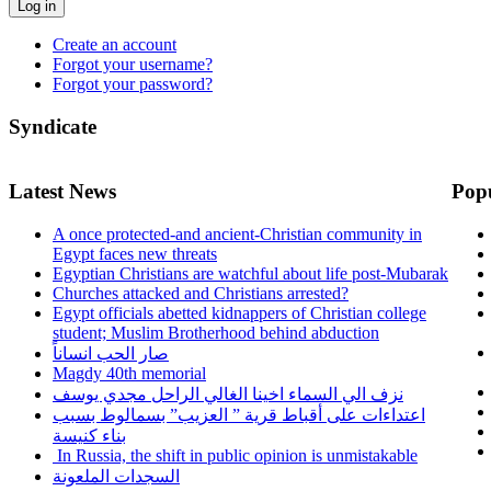
Log in
Create an account
Forgot your username?
Forgot your password?
Syndicate
Latest News
Pop
A once protected-and ancient-Christian community in
Egypt faces new threats
Egyptian Christians are watchful about life post-Mubarak
Churches attacked and Christians arrested?
Egypt officials abetted kidnappers of Christian college
student; Muslim Brotherhood behind abduction
صار الحب انساناً
Magdy 40th memorial
نزف الي السماء اخينا الغالي الراحل مجدي يوسف
اعتداءات على أقباط قرية ” العزيب” بسمالوط بسبب
بناء كنيسة
In Russia, the shift in public opinion is unmistakable
السجدات الملعونة