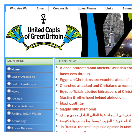
Who Are We
Aims
Contact Us
Lotus Flower
Links
Samue
MAIN MENU
LATEST NEWS
A once protected-and ancient-Christian co
Home
faces new threats
List of Atrocities
Egyptian Christians are watchful about lif
List of Hardships
Churches attacked and Christians arreste
Egypt officials abetted kidnappers of Chris
News
Muslim Brotherhood behind abduction
Articles
صار الحب انساناً
Arabic Articles
Magdy 40th memorial
Radical Islam Watch
نزف الي السماء اخينا الغالي الراحل مجدي يوسف
أقباط قرية ” العزيب” بسمالوط بسبب بناء كنيسة
Advocacy
In Russia, the shift in public opinion is un
Press Release