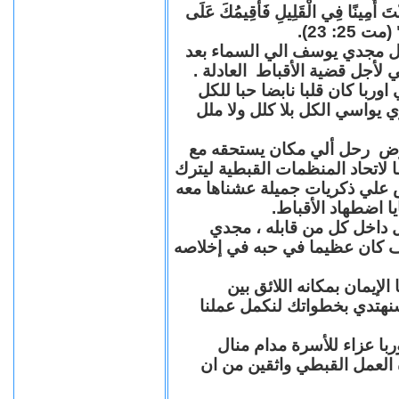
"كُنْتَ أَمِينًا فِي الْقَلِيلِ فَأُقِيمُكَ عَلَى
(مت 25: 23
حل مجدي يوسف الي السماء بعد
ي لأجل قضية الأقباط العادلة
با كان قلبا نابضا حبا للكل
 يواسي الكل بلا كلل ولا ملل
مرض رحل ألي مكان يستحقه مع
 لاتحاد المنظمات القبطية ليترك
ش علي ذكريات جميلة عشناها معه
يا اضطهاد الأقباط
 داخل كل من قابله ، مجدي
كان عظيما في حبه في إخلاصه
لإيمان بمكانه اللائق بين
نهتدي بخطواتك لنكمل عملنا
با عزاء للأسرة مدام منال
ة العمل القبطي واثقين من ان