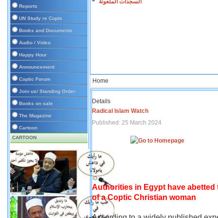
السجدات الملعونة
Reports
UN Study re Copts
Books and Documents
Audio / Video
Happy Hour
Announcement
Coptic Forum
Home
Join us/ Standing Order
Details
Books on sale
Radical Islam Watch
The Magazine
Published: 25 March 2024
Cartoon
CARTOON
Authorities in Egypt have abetted
of a Coptic Christian woman
According to a widely published expe