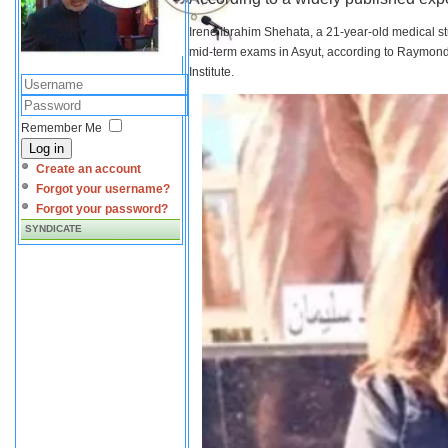
Irene Ibrahim Shehata, a 21-year-old medical s
mid-term exams in Asyut, according to Raymond 
Institute.
Remember Me
Log in
Create an account
Forgot your username?
Forgot your password?
SYNDICATE