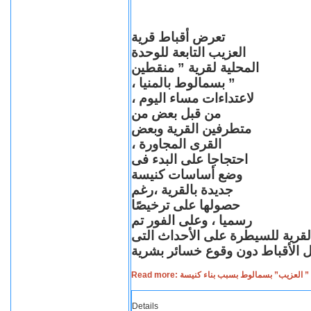
تعرض أقباط قرية
العزيب التابعة للوحدة
المحلية لقرية ” منقطين
” بسمالوط بالمنيا ،
لاعتداءات مساء اليوم ،
من قبل بعض من
متطرفين القرية وبعض
القرى المجاورة ،
احتجاجا على البدء فى
وضع أساسات كنيسة
جديدة بالقرية ،رغم
حصولها على ترخيصًا
رسميا ، وعلى الفور تم
القرية للسيطرة على الأحداث التى
Read more: لعزيب” بسمالوط بسبب بناء كنيسة
Details