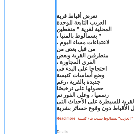
تعرض أقباط قرية
العزيب التابعة للوحدة
المحلية لقرية ” منقطين
” بسمالوط بالمنيا ،
لاعتداءات مساء اليوم ،
من قبل بعض من
متطرفين القرية وبعض
القرى المجاورة ،
احتجاجا على البدء فى
وضع أساسات كنيسة
جديدة بالقرية ،رغم
حصولها على ترخيصًا
رسميا ، وعلى الفور تم
القرية للسيطرة على الأحداث التى
Read more: لعزيب” بسمالوط بسبب بناء كنيسة
Details