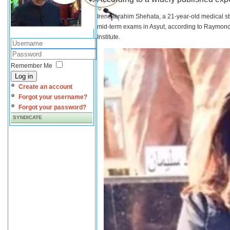
Irene Ibrahim Shehata, a 21-year-old medical s
mid-term exams in Asyut, according to Raymond 
Institute.
Remember Me
Log in
Create an account
Forgot your username?
Forgot your password?
SYNDICATE