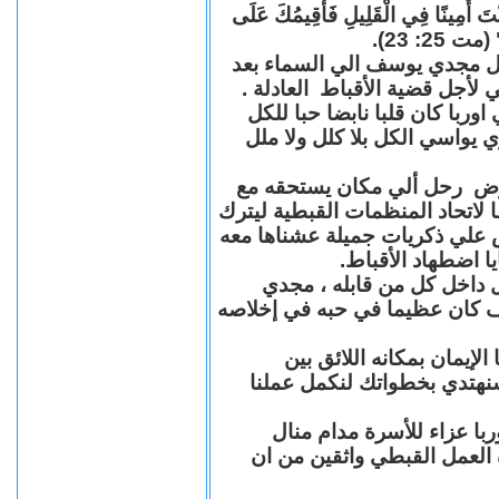
"كُنْتَ أَمِينًا فِي الْقَلِيلِ فَأُقِيمُكَ عَلَى
(مت 25: 23
حل مجدي يوسف الي السماء بعد
ي لأجل قضية الأقباط العادلة
با كان قلبا نابضا حبا للكل
 يواسي الكل بلا كلل ولا ملل
مرض رحل ألي مكان يستحقه مع
 لاتحاد المنظمات القبطية ليترك
ش علي ذكريات جميلة عشناها معه
يا اضطهاد الأقباط
 داخل كل من قابله ، مجدي
كان عظيما في حبه في إخلاصه
لإيمان بمكانه اللائق بين
نهتدي بخطواتك لنكمل عملنا
با عزاء للأسرة مدام منال
ة العمل القبطي واثقين من ان