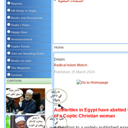
السجدات الملعونة
Reports
UN Study re Copts
Books and Documents
Audio / Video
Happy Hour
Announcement
Coptic Forum
Home
Join us/ Standing Order
Details
Books on sale
Radical Islam Watch
The Magazine
Published: 25 March 2024
Cartoon
CARTOON
Authorities in Egypt have abetted
of a Coptic Christian woman
According to a widely published expe