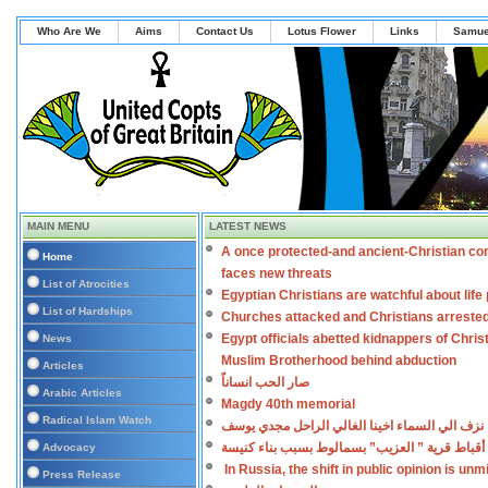
Who Are We
Aims
Contact Us
Lotus Flower
Links
Samue
MAIN MENU
LATEST NEWS
A once protected-and ancient-Christian co
Home
faces new threats
List of Atrocities
Egyptian Christians are watchful about lif
List of Hardships
Churches attacked and Christians arreste
Egypt officials abetted kidnappers of Chris
News
Muslim Brotherhood behind abduction
Articles
صار الحب انساناً
Arabic Articles
Magdy 40th memorial
Radical Islam Watch
نزف الي السماء اخينا الغالي الراحل مجدي يوسف
أقباط قرية ” العزيب” بسمالوط بسبب بناء كنيسة
Advocacy
In Russia, the shift in public opinion is un
Press Release