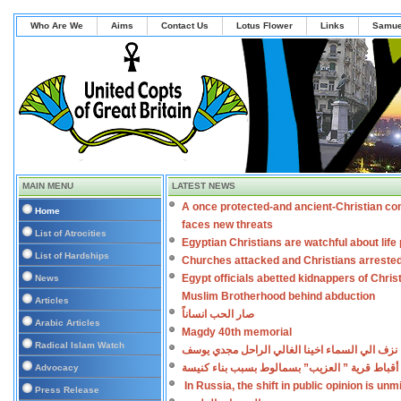
Who Are We
Aims
Contact Us
Lotus Flower
Links
Samue
MAIN MENU
LATEST NEWS
A once protected-and ancient-Christian co
Home
faces new threats
List of Atrocities
Egyptian Christians are watchful about lif
List of Hardships
Churches attacked and Christians arreste
Egypt officials abetted kidnappers of Chris
News
Muslim Brotherhood behind abduction
Articles
صار الحب انساناً
Arabic Articles
Magdy 40th memorial
Radical Islam Watch
نزف الي السماء اخينا الغالي الراحل مجدي يوسف
أقباط قرية ” العزيب” بسمالوط بسبب بناء كنيسة
Advocacy
In Russia, the shift in public opinion is un
Press Release