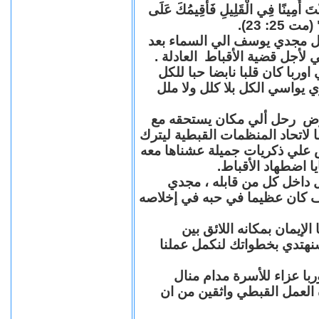
"كُنْتَ أَمِينًا فِي الْقَلِيلِ فَأُقِيمُكَ عَلَى
(مت 25: 23
حل مجدي يوسف الي السماء بعد
ي لأجل قضية الأقباط العادلة
با كان قلبا نابضا حبا للكل
 يواسي الكل بلا كلل ولا ملل
مرض رحل ألي مكان يستحقه مع
 لاتحاد المنظمات القبطية ليترك
ش علي ذكريات جميلة عشناها معه
يا اضطهاد الأقباط
 داخل كل من قابله ، مجدي
كان عظيما في حبه في إخلاصه
لإيمان بمكانه اللائق بين
نهتدي بخطواتك لنكمل عملنا
با عزاء للأسرة مدام منال
ة العمل القبطي واثقين من ان