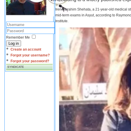
Irene Ibrahim Shehata, a 21-year-old medical s
mid-term exams in Asyut, according to Raymond 
Institute.
Remember Me
Log in
Create an account
Forgot your username?
Forgot your password?
SYNDICATE