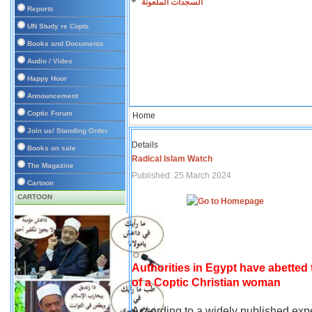
السجدات الملعونة
Reports
UN Study re Copts
Books and Documents
Audio / Video
Happy Hour
Announcement
Coptic Forum
Home
Join us/ Standing Order
Details
Books on sale
Radical Islam Watch
The Magazine
Published: 25 March 2024
Cartoon
CARTOON
Authorities in Egypt have abetted
of a Coptic Christian woman
According to a widely published expe