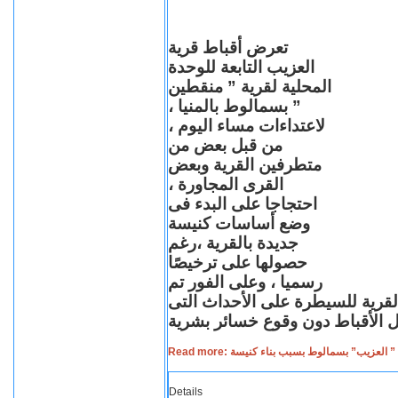
تعرض أقباط قرية
العزيب التابعة للوحدة
المحلية لقرية ” منقطين
” بسمالوط بالمنيا ،
لاعتداءات مساء اليوم ،
من قبل بعض من
متطرفين القرية وبعض
القرى المجاورة ،
احتجاجا على البدء فى
وضع أساسات كنيسة
جديدة بالقرية ،رغم
حصولها على ترخيصًا
رسميا ، وعلى الفور تم
القرية للسيطرة على الأحداث التى
Read more: لعزيب” بسمالوط بسبب بناء كنيسة
Details