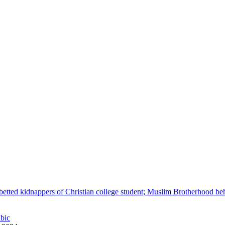
betted kidnappers of Christian college student; Muslim Brotherhood be
abic