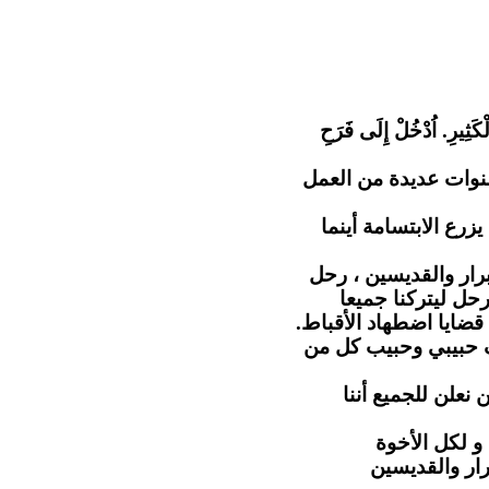
"كَثِيرِ. اُدْخُلْ إِلَى فَرَحِ
نوات عديدة من العمل
رع الابتسامة أينما
رار والقديسين ، رحل
حل ليتركنا جميعا
 قضايا اضطهاد الأقباط
ف حبيبي وحبيب كل من
 نعلن للجميع أننا
و لكل الأخوة
رار والقديسين