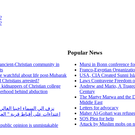
?
?
Popular News
ancient-Christian community in
Mursi in Bonn conference f
ts
Franco-Egyptian Organizati
re watchful about life post-Mubarak
USA, CIA Created Sunni Isl
 Christians arrested?
Laws Contravene Freedom of
d kidnappers of Christian college
Andrew and Mario, A Tragedy
herhood behind abduction
Century
The Martyr Marwa and the D
Middle East
Letters for advocacy
نزف الي السماء اخينا الغا
Maher Al-Gohari was refuse
اعتداءات على أقباط قرية ” ال
SOS Plea for help
Attack by Muslim mobs on ne
n public opinion is unmistakable