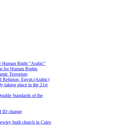
or Human Right "Arabic"
on for Human Rights
amic Terrorism
 Religion, Egypt.(Arabic)
 taking place in the 21st
ouble Standards of the
d ID change
wley built church in Cairo