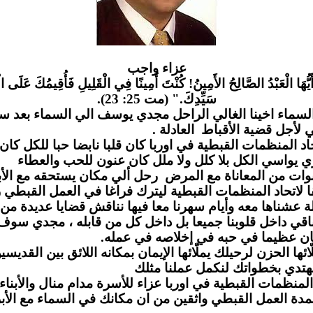
عزاء واج
ب
َيُّهَا الْعَبْدُ الصَّالِحُ الأَمِينُ! كُنْتَ أَمِينًا فِي الْقَلِيلِ فَأُقِيمُكَ عَلَى الْ
سَيِّدِكَ." (مت 25: 23).
لسماء اخينا الغالي الراحل مجدي يوسف الي السماء بعد س
مي لأجل قضية الأقباط العادلة
لمنظمات القبطية في اوربا كان قلبا نابضا حبا للكل كان يز
 يواسي الكل بلا كلل ولا ملل كان عنون للحب والعطاء
وات من المعاناة مع المرض رحل ألي مكان يستحقه مع الأب
لاتحاد المنظمات القبطية ليترك فراغا في العمل القبطي ر
 عشناها معه وأيام سهرنا معا فيها نناقش قضايا عديدة من
قي داخل قلوبنا جميعا بل داخل كل من قابله ، مجدي سو
ن عظيما في حبه في إخلاصه في عمله
 الحزن لرحيلك يملّائها الإيمان بمكانه اللائق بين القديسين
دي بخطواتك لنكمل عملنا مثلك
لمنظمات القبطية في اوربا عزاء للأسرة مدام منال والأبناء 
مدة العمل القبطي واثقين من ان مكانك في السماء مع الأب