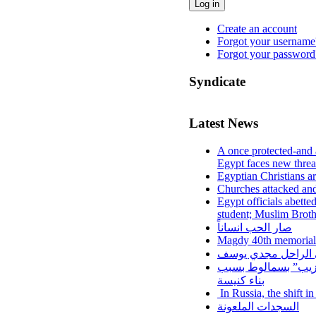
Log in
Create an account
Forgot your username
Forgot your password
Syndicate
Latest News
A once protected-and 
Egypt faces new threa
Egyptian Christians a
Churches attacked and
Egypt officials abette
student; Muslim Brot
صار الحب انساناً
Magdy 40th memorial
لي الراحل مجدي يوسف
عزيب” بسمالوط بسبب
بناء كنيسة
In Russia, the shift i
السجدات الملعونة