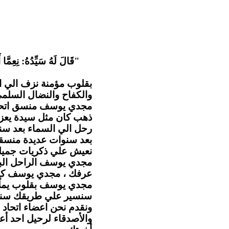
قَالَ لَهُ سَيِّدُهُ: نِعِمَّا أ
بقلوب مؤمنة نزف الي ا
والكفاح والنضال السل .
مجدي يوسف منسق اتحاد ا
ذهب كان مثل سيدة يعزي
رحل الي السماء بعد سن
بعد سنوات عديدة منسقا 
نعيش علي ذكريات جميلة.
مجدي يوسف الراحل البا
عرفك ، مجدي يوسف كا.
مجدي يوسف بقلوب يملّائها
سنسير علي طريقك سنهت
ونقدم نحن اعضاء اتحاد ا
والأصدقاء لرحيل احد أع