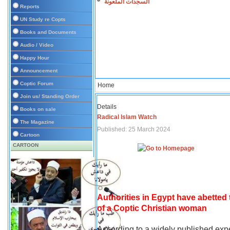
السجدات الملعونة
Reports
UN Study re Copts
Books and Documents
Audio / Video
Happy Hour
Announcement
Coptic Forum
Home
Join us/ Standing Order
Details
Books on sale
Radical Islam Watch
The Magazine
Published: 25 March 2024
Cartoon
CARTOON
Authorities in Egypt have abetted
of a Coptic Christian woman
According to a widely published expe