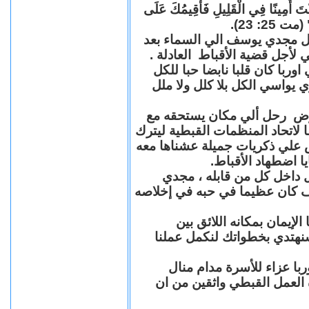
"كُنْتَ أَمِينًا فِي الْقَلِيلِ فَأُقِيمُكَ عَلَى
(مت 25: 23
حل مجدي يوسف الي السماء بعد
ي لأجل قضية الأقباط العادلة
با كان قلبا نابضا حبا للكل
 يواسي الكل بلا كلل ولا ملل
مرض رحل ألي مكان يستحقه مع
 لاتحاد المنظمات القبطية ليترك
ش علي ذكريات جميلة عشناها معه
يا اضطهاد الأقباط
 داخل كل من قابله ، مجدي
كان عظيما في حبه في إخلاصه
لإيمان بمكانه اللائق بين
نهتدي بخطواتك لنكمل عملنا
با عزاء للأسرة مدام منال
ة العمل القبطي واثقين من ان