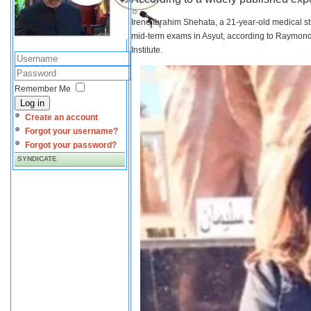
Irene Ibrahim Shehata, a 21-year-old medical s
mid-term exams in Asyut, according to Raymond 
Institute.
Remember Me
Log in
Create an account
Forgot your username?
Forgot your password?
SYNDICATE