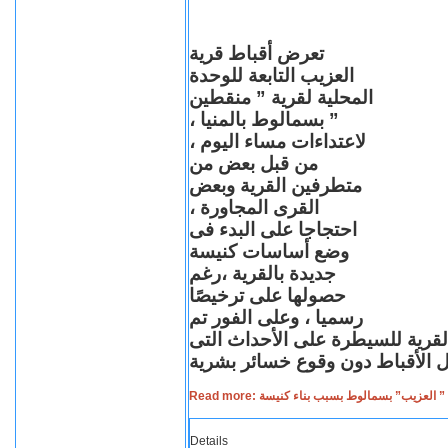
تعرض أقباط قرية
العزيب التابعة للوحدة
المحلية لقرية ” منقطين
” بسمالوط بالمنيا ،
لاعتداءات مساء اليوم ،
من قبل بعض من
متطرفين القرية وبعض
القرى المجاورة ،
احتجاجا على البدء فى
وضع أساسات كنيسة
جديدة بالقرية ،رغم
حصولها على ترخيصًا
رسميا ، وعلى الفور تم
القرية للسيطرة على الأحداث التى
Read more: لعزيب” بسمالوط بسبب بناء كنيسة
Details