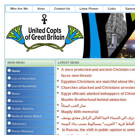
Who Are We
Aims
Contact Us
Lotus Flower
Links
Samue
MAIN MENU
LATEST NEWS
A once protected-and ancient-Christian co
Home
faces new threats
List of Atrocities
Egyptian Christians are watchful about lif
List of Hardships
Churches attacked and Christians arreste
Egypt officials abetted kidnappers of Chris
News
Muslim Brotherhood behind abduction
Articles
صار الحب انساناً
Arabic Articles
Magdy 40th memorial
Radical Islam Watch
نزف الي السماء اخينا الغالي الراحل مجدي يوسف
أقباط قرية ” العزيب” بسمالوط بسبب بناء كنيسة
Advocacy
In Russia, the shift in public opinion is un
Press Release