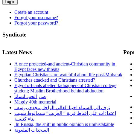
Log in
Create an account
Forgot your username?
Forgot your password?
Syndicate
Latest News
Pop
A once protected-and ancient-Christian community in
Egypt faces new threats
Egyptian Christians are watchful about life post-Mubarak
Churches attacked and Christians arrested?
Egypt officials abetted kidnappers of Christian college
student; Muslim Brotherhood behind abduction
صار الحب انساناً
Magdy 40th memorial
نزف الي السماء اخينا الغالي الراحل مجدي يوسف
اعتداءات على أقباط قرية ” العزيب” بسمالوط بسبب
بناء كنيسة
In Russia, the shift in public opinion is unmistakable
السجدات الملعونة