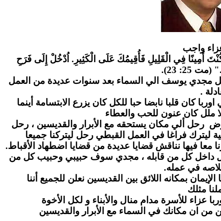
زاء واج
ب
" كُنْتَ أَمِينًا فِي الْقَلِيلِ فَأُقِيمُكَ عَلَى الْكَثِيرِ. اُدْخُلْ إِلَى فَرَحِ
." (مت 25: 23
احل مجدي يوسف الي السماء بعد سنوات عديدة من العمل
عادلة
ا كان قلبا نابضا حبا للكل كان يزرع الابتسامة أينما
ا ملل كان عنون للحب والعطاء
رض رحل ألي مكان يستحقه مع الأبرار والقديسين ، رحل
ة ليترك فراغا في العمل القبطي رحل ليتركنا جميعا
ا معا فيها نناقش قضايا عديدة من قضايا اضطهاد الأقباط
بل داخل كل من قابله ، مجدي سوف حبيبي وحبيب كل من
لاصه في عمله
لإيمان بمكانه اللائق بين القديسين نعلن للجميع أننا
نا مثلك
ا عزاء للأسرة مدام منال والأبناء و لكل الأخوة
ن من ان مكانك في السماء مع الأبرار والقديسين