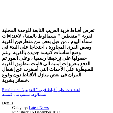
تعرض أقباط قرية العزيب التابعة للوحدة المحلية
لقرية ” منقطين ” بسمالوط بالمنيا ، لاعتداءات
مساء اليوم ، من قبل بعض من متطرفين القرية
وبعض القرى المجاورة ، احتجاجا على البدء فى
وضع أساسات كنيسة جديدة بالقرية ،رغم
حصولها على ترخيصًا رسميا ، وعلى الفور تم
الدفع بتعزيزات أمنية الى قامت بتطويق القرية
للسيطرة على الأحداث التى أسفرت عن إشعال
النيران فى بعض منازل الأقباط دون وقوع
خسائر بشرية.
Read more: اعتداءات على أقباط قرية ” العزيب”
بسمالوط بسبب بناء كنيسة
Details
Category:
Latest News
Published: 16 December 2023