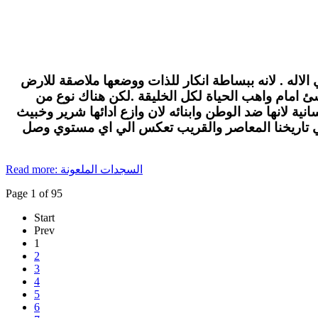
الاله . لانه ببساطة انكار للذات ووضعها ملاصقة للارض
لاشئ امام واهب الحياة لكل الخليقة .لكن هناك نوع من
ة لانها ضد الوطن وابنائه لان وازع ادائها شرير وخبيث
في تاريخنا المعاصر والقريب تعكس الي اي مستوي وصل
Read more: السجدات الملعونة
Page 1 of 95
Start
Prev
1
2
3
4
5
6