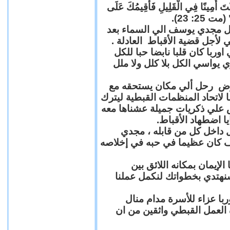
"كُنْتَ أَمِينًا فِي الْقَلِيلِ فَأُقِيمُكَ عَلَى
(مت 25: 23
حل مجدي يوسف الي السماء بعد
ي لأجل قضية الأقباط العادلة
با كان قلبا نابضا حبا للكل
 يواسي الكل بلا كلل ولا ملل
مرض رحل ألي مكان يستحقه مع
 لاتحاد المنظمات القبطية ليترك
ش علي ذكريات جميلة عشناها معه
يا اضطهاد الأقباط
 داخل كل من قابله ، مجدي
كان عظيما في حبه في إخلاصه
لإيمان بمكانه اللائق بين
نهتدي بخطواتك لنكمل عملنا
با عزاء للأسرة مدام منال
ة العمل القبطي واثقين من ان