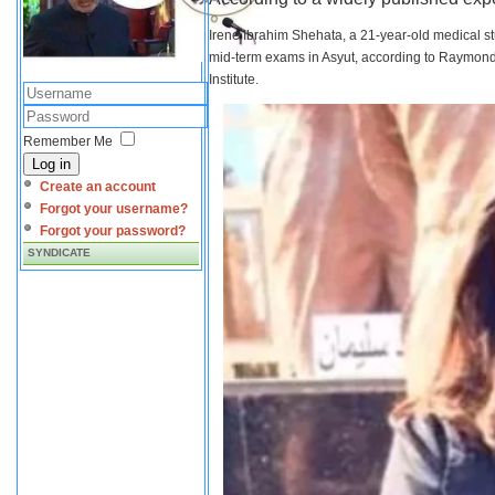
Irene Ibrahim Shehata, a 21-year-old medical s
mid-term exams in Asyut, according to Raymond 
Institute.
Remember Me
Log in
Create an account
Forgot your username?
Forgot your password?
SYNDICATE