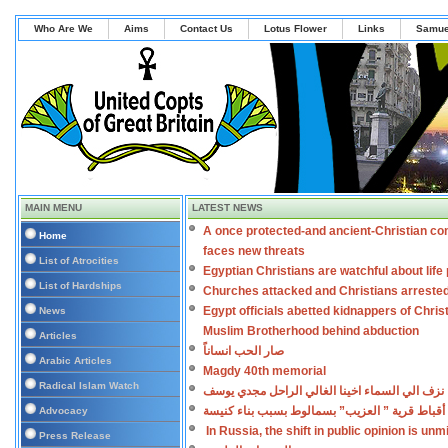
Who Are We
Aims
Contact Us
Lotus Flower
Links
Samue
MAIN MENU
LATEST NEWS
A once protected-and ancient-Christian co
Home
faces new threats
List of Atrocities
Egyptian Christians are watchful about lif
List of Hardships
Churches attacked and Christians arreste
Egypt officials abetted kidnappers of Chris
News
Muslim Brotherhood behind abduction
Articles
صار الحب انساناً
Arabic Articles
Magdy 40th memorial
Radical Islam Watch
نزف الي السماء اخينا الغالي الراحل مجدي يوسف
أقباط قرية ” العزيب” بسمالوط بسبب بناء كنيسة
Advocacy
In Russia, the shift in public opinion is un
Press Release