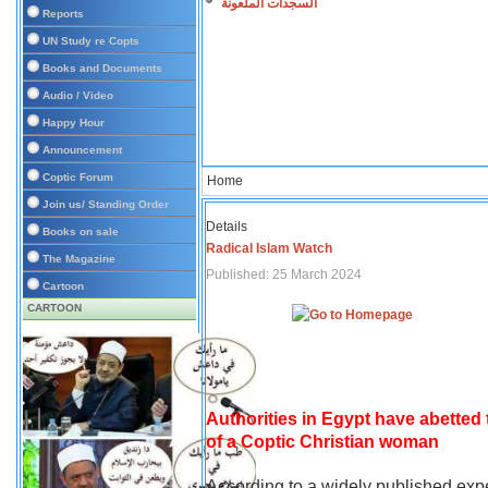
السجدات الملعونة
Reports
UN Study re Copts
Books and Documents
Audio / Video
Happy Hour
Announcement
Coptic Forum
Home
Join us/ Standing Order
Details
Books on sale
Radical Islam Watch
The Magazine
Published: 25 March 2024
Cartoon
CARTOON
Authorities in Egypt have abetted
of a Coptic Christian woman
According to a widely published expe