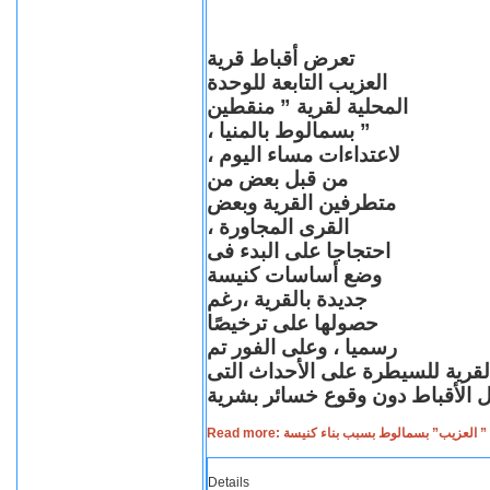
تعرض أقباط قرية
العزيب التابعة للوحدة
المحلية لقرية ” منقطين
” بسمالوط بالمنيا ،
لاعتداءات مساء اليوم ،
من قبل بعض من
متطرفين القرية وبعض
القرى المجاورة ،
احتجاجا على البدء فى
وضع أساسات كنيسة
جديدة بالقرية ،رغم
حصولها على ترخيصًا
رسميا ، وعلى الفور تم
القرية للسيطرة على الأحداث التى
Read more: لعزيب” بسمالوط بسبب بناء كنيسة
Details