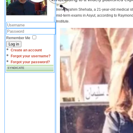
Irene Ibrahim Shehata, a 21-year-old medical s
mid-term exams in Asyut, according to Raymond 
Institute.
Remember Me
Log in
Create an account
Forgot your username?
Forgot your password?
SYNDICATE