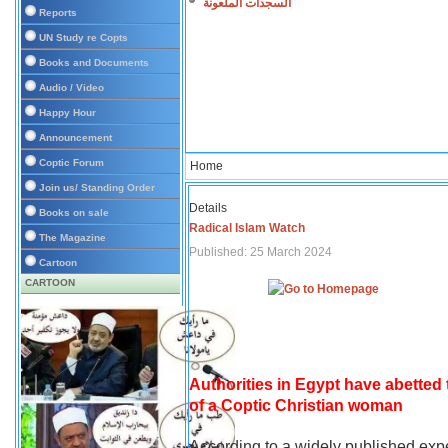
السجدات الملعونة
Reports
UN Study re Copts
Books and Documents
Audio / Video
Happy Hour
Announcement
Coptic Forum
Home
Join us/ Standing Order
Details
Books on sale
Radical Islam Watch
The Magazine
Published: 25 March 2024
Cartoon
CARTOON
Authorities in Egypt have abetted
of a Coptic Christian woman
According to a widely published expe