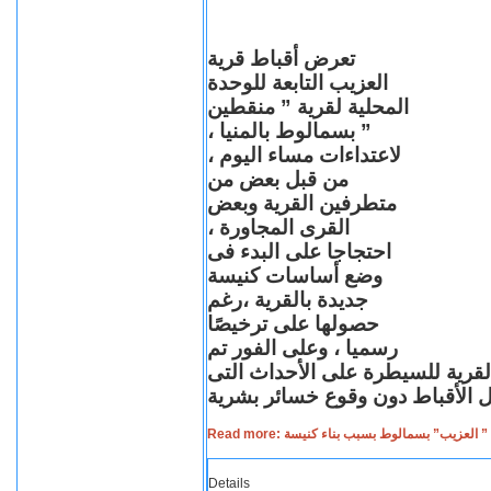
تعرض أقباط قرية
العزيب التابعة للوحدة
المحلية لقرية ” منقطين
” بسمالوط بالمنيا ،
لاعتداءات مساء اليوم ،
من قبل بعض من
متطرفين القرية وبعض
القرى المجاورة ،
احتجاجا على البدء فى
وضع أساسات كنيسة
جديدة بالقرية ،رغم
حصولها على ترخيصًا
رسميا ، وعلى الفور تم
القرية للسيطرة على الأحداث التى
Read more: لعزيب” بسمالوط بسبب بناء كنيسة
Details