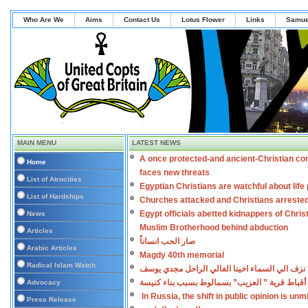
Who Are We
Aims
Contact Us
Lotus Flower
Links
Samue
MAIN MENU
LATEST NEWS
A once protected-and ancient-Christian co
Home
faces new threats
List of Atrocities
Egyptian Christians are watchful about lif
List of Hardships
Churches attacked and Christians arreste
Egypt officials abetted kidnappers of Chris
News
Muslim Brotherhood behind abduction
Articles
صار الحب انساناً
Arabic Articles
Magdy 40th memorial
Radical Islam Watch
نزف الي السماء اخينا الغالي الراحل مجدي يوسف
أقباط قرية ” العزيب” بسمالوط بسبب بناء كنيسة
Advocacy
In Russia, the shift in public opinion is un
Press Release