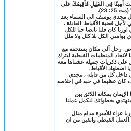
"كُنْتَ أَمِينًا فِي الْقَلِيلِ فَأُقِيمُكَ عَلَى
(مت 25: 23
حل مجدي يوسف الي السماء بعد
ي لأجل قضية الأقباط العادلة
با كان قلبا نابضا حبا للكل
 يواسي الكل بلا كلل ولا ملل
مرض رحل ألي مكان يستحقه مع
 لاتحاد المنظمات القبطية ليترك
ش علي ذكريات جميلة عشناها معه
يا اضطهاد الأقباط
 داخل كل من قابله ، مجدي
كان عظيما في حبه في إخلاصه
لإيمان بمكانه اللائق بين
نهتدي بخطواتك لنكمل عملنا
با عزاء للأسرة مدام منال
ة العمل القبطي واثقين من ان