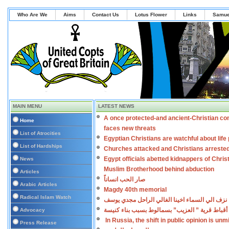
Who Are We
Aims
Contact Us
Lotus Flower
Links
Samue
MAIN MENU
LATEST NEWS
A once protected-and ancient-Christian co
Home
faces new threats
List of Atrocities
Egyptian Christians are watchful about lif
List of Hardships
Churches attacked and Christians arreste
Egypt officials abetted kidnappers of Chris
News
Muslim Brotherhood behind abduction
Articles
صار الحب انساناً
Arabic Articles
Magdy 40th memorial
Radical Islam Watch
نزف الي السماء اخينا الغالي الراحل مجدي يوسف
أقباط قرية ” العزيب” بسمالوط بسبب بناء كنيسة
Advocacy
In Russia, the shift in public opinion is un
Press Release