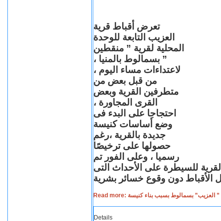
تعرض أقباط قرية
العزيب التابعة للوحدة
المحلية لقرية ” منقطين
” بسمالوط بالمنيا ،
لاعتداءات مساء اليوم ،
من قبل بعض من
متطرفين القرية وبعض
القرى المجاورة ،
احتجاجا على البدء فى
وضع أساسات كنيسة
جديدة بالقرية ،رغم
حصولها على ترخيصًا
رسميا ، وعلى الفور تم
القرية للسيطرة على الأحداث التى
Read more: لعزيب” بسمالوط بسبب بناء كنيسة
Details