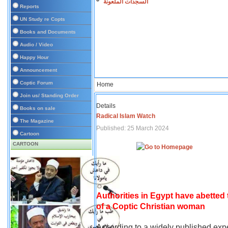
السجدات الملعونة
Reports
UN Study re Copts
Books and Documents
Audio / Video
Happy Hour
Announcement
Coptic Forum
Home
Join us/ Standing Order
Details
Books on sale
Radical Islam Watch
The Magazine
Published: 25 March 2024
Cartoon
CARTOON
Authorities in Egypt have abetted
of a Coptic Christian woman
According to a widely published expe