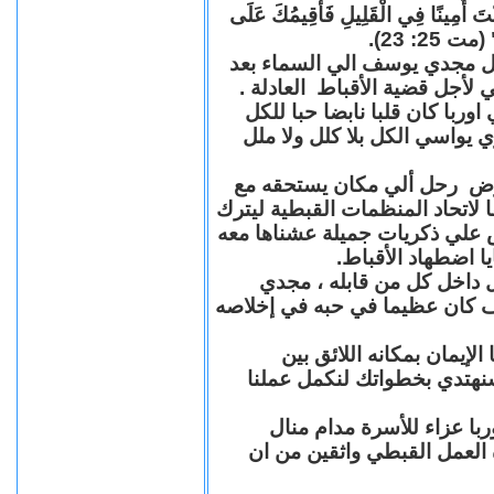
"كُنْتَ أَمِينًا فِي الْقَلِيلِ فَأُقِيمُكَ عَلَى
(مت 25: 23
حل مجدي يوسف الي السماء بعد
ي لأجل قضية الأقباط العادلة
با كان قلبا نابضا حبا للكل
 يواسي الكل بلا كلل ولا ملل
مرض رحل ألي مكان يستحقه مع
 لاتحاد المنظمات القبطية ليترك
ش علي ذكريات جميلة عشناها معه
يا اضطهاد الأقباط
 داخل كل من قابله ، مجدي
كان عظيما في حبه في إخلاصه
لإيمان بمكانه اللائق بين
نهتدي بخطواتك لنكمل عملنا
با عزاء للأسرة مدام منال
ة العمل القبطي واثقين من ان