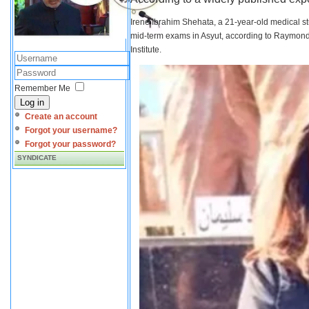
Irene Ibrahim Shehata, a 21-year-old medical s
mid-term exams in Asyut, according to Raymond 
Institute.
Remember Me
Log in
Create an account
Forgot your username?
Forgot your password?
SYNDICATE