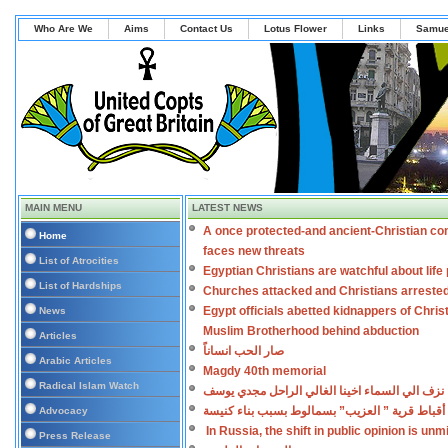
Who Are We
Aims
Contact Us
Lotus Flower
Links
Samue
MAIN MENU
LATEST NEWS
A once protected-and ancient-Christian co
Home
faces new threats
List of Atrocities
Egyptian Christians are watchful about lif
List of Hardships
Churches attacked and Christians arreste
Egypt officials abetted kidnappers of Chris
News
Muslim Brotherhood behind abduction
Articles
صار الحب انساناً
Arabic Articles
Magdy 40th memorial
Radical Islam Watch
نزف الي السماء اخينا الغالي الراحل مجدي يوسف
أقباط قرية ” العزيب” بسمالوط بسبب بناء كنيسة
Advocacy
In Russia, the shift in public opinion is un
Press Release