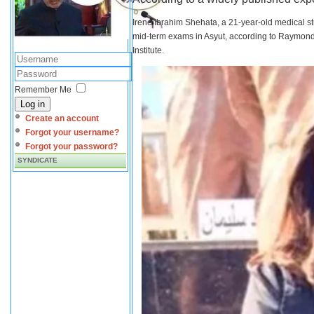
Irene Ibrahim Shehata, a 21-year-old medical s
mid-term exams in Asyut, according to Raymond 
Institute.
Remember Me
Log in
Create an account
Forgot your username?
Forgot your password?
SYNDICATE