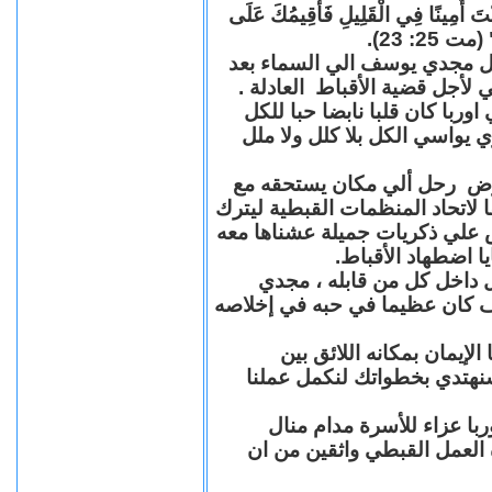
"كُنْتَ أَمِينًا فِي الْقَلِيلِ فَأُقِيمُكَ عَلَى
(مت 25: 23
حل مجدي يوسف الي السماء بعد
ي لأجل قضية الأقباط العادلة
با كان قلبا نابضا حبا للكل
 يواسي الكل بلا كلل ولا ملل
مرض رحل ألي مكان يستحقه مع
 لاتحاد المنظمات القبطية ليترك
ش علي ذكريات جميلة عشناها معه
يا اضطهاد الأقباط
 داخل كل من قابله ، مجدي
كان عظيما في حبه في إخلاصه
لإيمان بمكانه اللائق بين
نهتدي بخطواتك لنكمل عملنا
با عزاء للأسرة مدام منال
ة العمل القبطي واثقين من ان