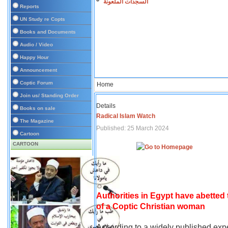
السجدات الملعونة
Reports
UN Study re Copts
Books and Documents
Audio / Video
Happy Hour
Announcement
Coptic Forum
Home
Join us/ Standing Order
Details
Books on sale
Radical Islam Watch
The Magazine
Published: 25 March 2024
Cartoon
CARTOON
Authorities in Egypt have abetted
of a Coptic Christian woman
According to a widely published expe