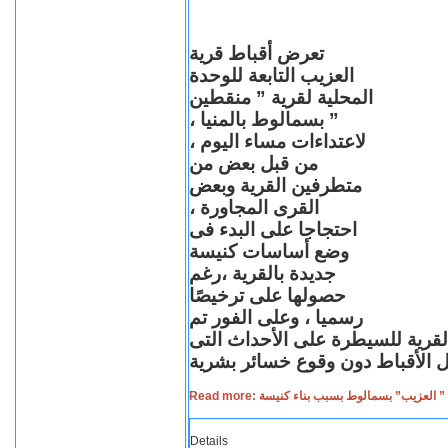
تعرض أقباط قرية
العزيب التابعة للوحدة
المحلية لقرية ” منقطين
” بسمالوط بالمنيا ،
لاعتداءات مساء اليوم ،
من قبل بعض من
متطرفين القرية وبعض
القرى المجاورة ،
احتجاجا على البدء فى
وضع أساسات كنيسة
جديدة بالقرية ،رغم
حصولها على ترخيصًا
رسميا ، وعلى الفور تم
القرية للسيطرة على الأحداث التى
Read more: لعزيب” بسمالوط بسبب بناء كنيسة
Details