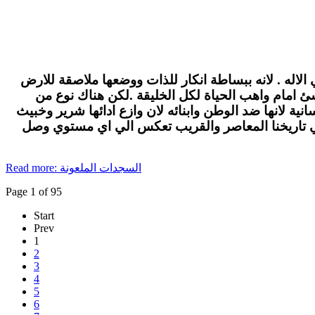
الاله . لانه ببساطة انكار للذات ووضعها ملاصقة للارض
لاشئ امام واهب الحياة لكل الخليقة .لكن هناك نوع من
ة لانها ضد الوطن وابنائه لان وازع ادائها شرير وخبيث
في تاريخنا المعاصر والقريب تعكس الي اي مستوي وصل
Read more: السجدات الملعونة
Page 1 of 95
Start
Prev
1
2
3
4
5
6