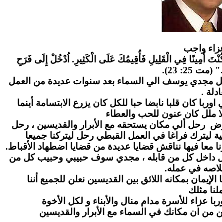
زاء واج
ب
" كُنْتَ أَمِينًا فِي الْقَلِيلِ فَأُقِيمُكَ عَلَى الْكَثِيرِ. اُدْخُلْ إِلَى فَرَحِ
." (مت 25: 23
احل مجدي يوسف الي السماء بعد سنوات عديدة من العمل
عادلة
ا كان قلبا نابضا حبا للكل كان يزرع الابتسامة أينما
ا ملل كان عنون للحب والعطاء
رض رحل ألي مكان يستحقه مع الأبرار والقديسين ، رحل
ة ليترك فراغا في العمل القبطي رحل ليتركنا جميعا
ا معا فيها نناقش قضايا عديدة من قضايا اضطهاد الأقباط
بل داخل كل من قابله ، مجدي سوف حبيبي وحبيب كل من
لاصه في عمله
لإيمان بمكانه اللائق بين القديسين نعلن للجميع أننا
نا مثلك
ا عزاء للأسرة مدام منال والأبناء و لكل الأخوة
ن من ان مكانك في السماء مع الأبرار والقديسين