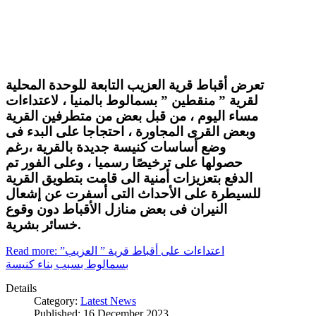
تعرض أقباط قرية العزيب التابعة للوحدة المحلية
لقرية ” منقطين ” بسمالوط بالمنيا ، لاعتداءات
مساء اليوم ، من قبل بعض من متطرفين القرية
وبعض القرى المجاورة ، احتجاجا على البدء فى
وضع أساسات كنيسة جديدة بالقرية ،رغم
حصولها على ترخيصًا رسميا ، وعلى الفور تم
الدفع بتعزيزات أمنية الى قامت بتطويق القرية
للسيطرة على الأحداث التى أسفرت عن إشعال
النيران فى بعض منازل الأقباط دون وقوع
خسائر بشرية.
Read more: اعتداءات على أقباط قرية ” العزيب”
بسمالوط بسبب بناء كنيسة
Details
Category:
Latest News
Published: 16 December 2023