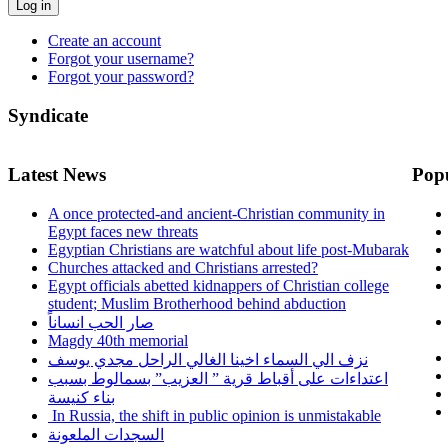
Log in
Create an account
Forgot your username?
Forgot your password?
Syndicate
Latest News
Pop
A once protected-and ancient-Christian community in
Egypt faces new threats
Egyptian Christians are watchful about life post-Mubarak
Churches attacked and Christians arrested?
Egypt officials abetted kidnappers of Christian college
student; Muslim Brotherhood behind abduction
صار الحب انساناً
Magdy 40th memorial
نزف الي السماء اخينا الغالي الراحل مجدي يوسف
اعتداءات على أقباط قرية ” العزيب” بسمالوط بسبب
بناء كنيسة
In Russia, the shift in public opinion is unmistakable
السجدات الملعونة