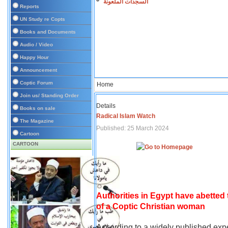
السجدات الملعونة
Reports
UN Study re Copts
Books and Documents
Audio / Video
Happy Hour
Announcement
Coptic Forum
Home
Join us/ Standing Order
Details
Books on sale
Radical Islam Watch
The Magazine
Published: 25 March 2024
Cartoon
CARTOON
Authorities in Egypt have abetted
of a Coptic Christian woman
According to a widely published expe