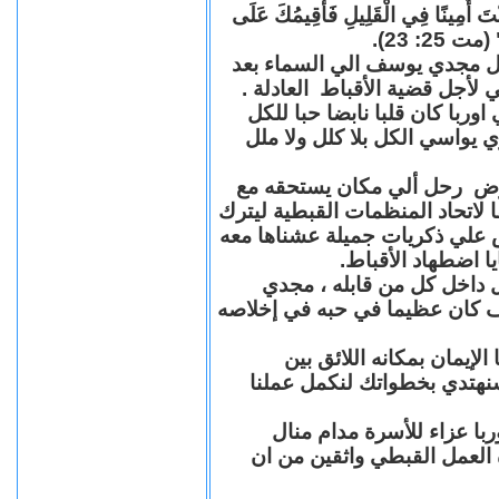
"كُنْتَ أَمِينًا فِي الْقَلِيلِ فَأُقِيمُكَ عَلَى
(مت 25: 23
حل مجدي يوسف الي السماء بعد
ي لأجل قضية الأقباط العادلة
با كان قلبا نابضا حبا للكل
 يواسي الكل بلا كلل ولا ملل
مرض رحل ألي مكان يستحقه مع
 لاتحاد المنظمات القبطية ليترك
ش علي ذكريات جميلة عشناها معه
يا اضطهاد الأقباط
 داخل كل من قابله ، مجدي
كان عظيما في حبه في إخلاصه
لإيمان بمكانه اللائق بين
نهتدي بخطواتك لنكمل عملنا
با عزاء للأسرة مدام منال
ة العمل القبطي واثقين من ان