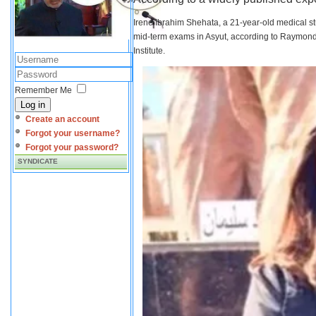
Irene Ibrahim Shehata, a 21-year-old medical s
mid-term exams in Asyut, according to Raymond 
Institute.
Remember Me
Log in
Create an account
Forgot your username?
Forgot your password?
SYNDICATE