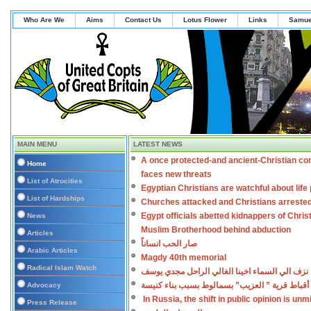
Who Are We
Aims
Contact Us
Lotus Flower
Links
Samue
MAIN MENU
LATEST NEWS
A once protected-and ancient-Christian co
Home
faces new threats
List of Atrocities
Egyptian Christians are watchful about lif
List of Hardships
Churches attacked and Christians arreste
Egypt officials abetted kidnappers of Chris
News
Muslim Brotherhood behind abduction
Articles
صار الحب انساناً
Arabic Articles
Magdy 40th memorial
Radical Islam Watch
نزف الي السماء اخينا الغالي الراحل مجدي يوسف
أقباط قرية ” العزيب” بسمالوط بسبب بناء كنيسة
Advocacy
In Russia, the shift in public opinion is un
Press Release