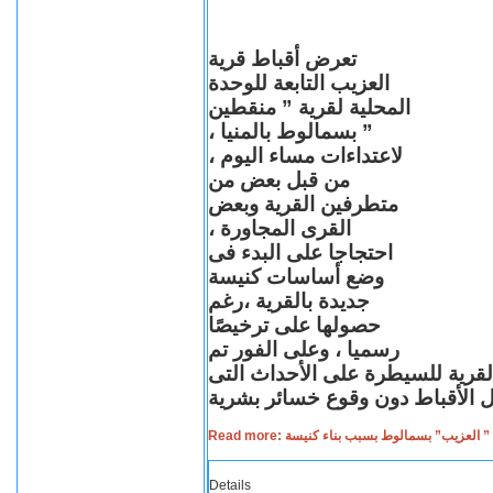
تعرض أقباط قرية
العزيب التابعة للوحدة
المحلية لقرية ” منقطين
” بسمالوط بالمنيا ،
لاعتداءات مساء اليوم ،
من قبل بعض من
متطرفين القرية وبعض
القرى المجاورة ،
احتجاجا على البدء فى
وضع أساسات كنيسة
جديدة بالقرية ،رغم
حصولها على ترخيصًا
رسميا ، وعلى الفور تم
القرية للسيطرة على الأحداث التى
Read more: لعزيب” بسمالوط بسبب بناء كنيسة
Details