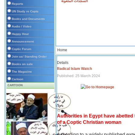
السجدات الملعونة
Reports
UN Study re Copts
Books and Documents
Audio / Video
Happy Hour
Announcement
Coptic Forum
Home
Join us/ Standing Order
Details
Books on sale
Radical Islam Watch
The Magazine
Published: 25 March 2024
Cartoon
CARTOON
Authorities in Egypt have abetted
of a Coptic Christian woman
According to a widely published expe