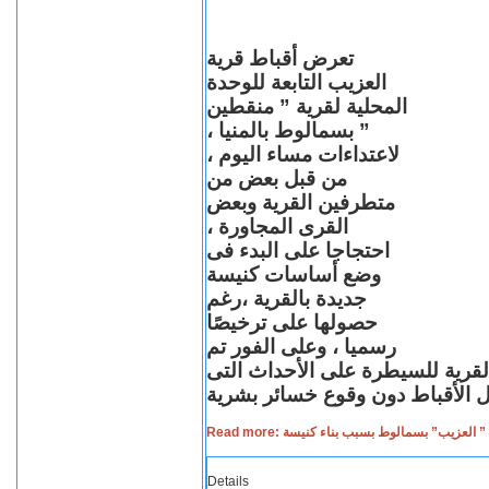
تعرض أقباط قرية
العزيب التابعة للوحدة
المحلية لقرية ” منقطين
” بسمالوط بالمنيا ،
لاعتداءات مساء اليوم ،
من قبل بعض من
متطرفين القرية وبعض
القرى المجاورة ،
احتجاجا على البدء فى
وضع أساسات كنيسة
جديدة بالقرية ،رغم
حصولها على ترخيصًا
رسميا ، وعلى الفور تم
القرية للسيطرة على الأحداث التى
Read more: لعزيب” بسمالوط بسبب بناء كنيسة
Details