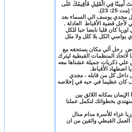
"كُنْتَ أَمِينًا فِي الْقَلِيلِ فَأُقِيمُكَ عَلَى
(مت 25: 23
حل مجدي يوسف الي السماء بعد
ي لأجل قضية الأقباط العادلة
با كان قلبا نابضا حبا للكل
 يواسي الكل بلا كلل ولا ملل
مرض رحل ألي مكان يستحقه مع
 لاتحاد المنظمات القبطية ليترك
ش علي ذكريات جميلة عشناها معه
يا اضطهاد الأقباط
 داخل كل من قابله ، مجدي
كان عظيما في حبه في إخلاصه
لإيمان بمكانه اللائق بين
نهتدي بخطواتك لنكمل عملنا
با عزاء للأسرة مدام منال
ة العمل القبطي واثقين من ان