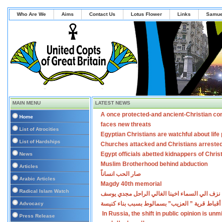
Who Are We
Aims
Contact Us
Lotus Flower
Links
Samue
MAIN MENU
LATEST NEWS
A once protected-and ancient-Christian co
Home
faces new threats
List of Atrocities
Egyptian Christians are watchful about lif
List of Hardships
Churches attacked and Christians arreste
Egypt officials abetted kidnappers of Chris
News
Muslim Brotherhood behind abduction
Articles
صار الحب انساناً
Arabic Articles
Magdy 40th memorial
Radical Islam Watch
نزف الي السماء اخينا الغالي الراحل مجدي يوسف
أقباط قرية ” العزيب” بسمالوط بسبب بناء كنيسة
Advocacy
In Russia, the shift in public opinion is un
Press Release