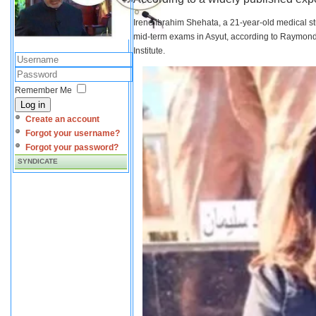
Irene Ibrahim Shehata, a 21-year-old medical s
mid-term exams in Asyut, according to Raymond 
Institute.
Remember Me
Log in
Create an account
Forgot your username?
Forgot your password?
SYNDICATE