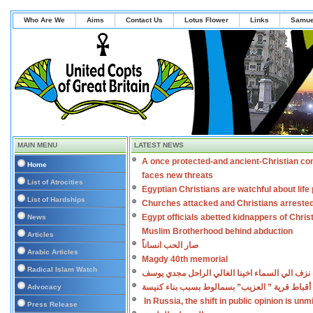
Who Are We
Aims
Contact Us
Lotus Flower
Links
Samue
MAIN MENU
LATEST NEWS
A once protected-and ancient-Christian co
Home
faces new threats
List of Atrocities
Egyptian Christians are watchful about lif
List of Hardships
Churches attacked and Christians arreste
Egypt officials abetted kidnappers of Chris
News
Muslim Brotherhood behind abduction
Articles
صار الحب انساناً
Arabic Articles
Magdy 40th memorial
Radical Islam Watch
نزف الي السماء اخينا الغالي الراحل مجدي يوسف
أقباط قرية ” العزيب” بسمالوط بسبب بناء كنيسة
Advocacy
In Russia, the shift in public opinion is un
Press Release