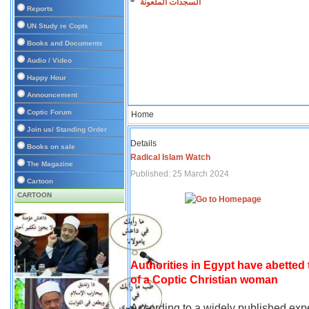
السجدات الملعونة
Reports
UN Study re Copts
Books and Documents
Audio / Video
Happy Hour
Announcement
Coptic Forum
Home
Join us/ Standing Order
Details
Books on sale
Radical Islam Watch
The Magazine
Published: 25 March 2024
Cartoon
CARTOON
Authorities in Egypt have abetted
of a Coptic Christian woman
According to a widely published expe