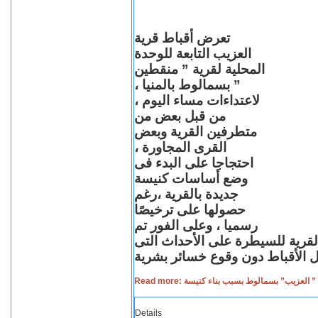
تعرض أقباط قرية
العزيب التابعة للوحدة
المحلية لقرية ” منقطين
” بسمالوط بالمنيا ،
لاعتداءات مساء اليوم ،
من قبل بعض من
متطرفين القرية وبعض
القرى المجاورة ،
احتجاجا على البدء فى
وضع أساسات كنيسة
جديدة بالقرية ،رغم
حصولها على ترخيصًا
رسميا ، وعلى الفور تم
القرية للسيطرة على الأحداث التى
Read more: لعزيب” بسمالوط بسبب بناء كنيسة
Details