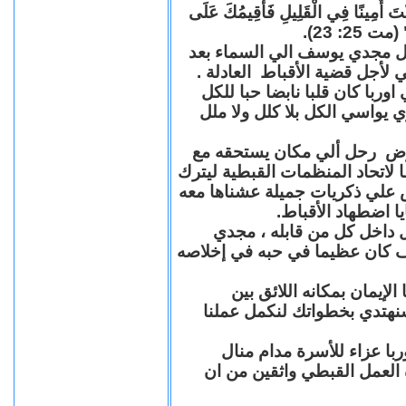
"كُنْتَ أَمِينًا فِي الْقَلِيلِ فَأُقِيمُكَ عَلَى
(مت 25: 23
حل مجدي يوسف الي السماء بعد
ي لأجل قضية الأقباط العادلة
با كان قلبا نابضا حبا للكل
 يواسي الكل بلا كلل ولا ملل
مرض رحل ألي مكان يستحقه مع
 لاتحاد المنظمات القبطية ليترك
ش علي ذكريات جميلة عشناها معه
يا اضطهاد الأقباط
 داخل كل من قابله ، مجدي
كان عظيما في حبه في إخلاصه
لإيمان بمكانه اللائق بين
نهتدي بخطواتك لنكمل عملنا
با عزاء للأسرة مدام منال
ة العمل القبطي واثقين من ان