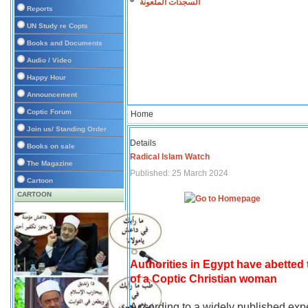
السجدات الملعونة
Reports
UN Study re Copts
Books and Documents
Audio / Video
Happy Hour
Announcement
Coptic Forum
Home
Join us/ Standing Order
Details
Books on sale
Radical Islam Watch
The Magazine
Published: 25 March 2024
Cartoon
CARTOON
Authorities in Egypt have abetted
of a Coptic Christian woman
According to a widely published expe