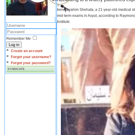
Irene Ibrahim Shehata, a 21-year-old medical s
mid-term exams in Asyut, according to Raymond 
Institute.
Remember Me
Log in
Create an account
Forgot your username?
Forgot your password?
SYNDICATE