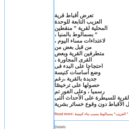
تعرض أقباط قرية
العزيب التابعة للوحدة
المحلية لقرية ” منقطين
” بسمالوط بالمنيا ،
لاعتداءات مساء اليوم ،
من قبل بعض من
متطرفين القرية وبعض
القرى المجاورة ،
احتجاجا على البدء فى
وضع أساسات كنيسة
جديدة بالقرية ،رغم
حصولها على ترخيصًا
رسميا ، وعلى الفور تم
القرية للسيطرة على الأحداث التى
Read more: لعزيب” بسمالوط بسبب بناء كنيسة
Details