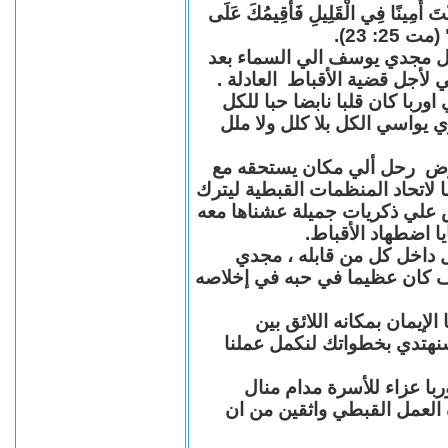
"كُنْتَ أَمِينًا فِي الْقَلِيلِ فَأُقِيمُكَ عَلَى
(مت 25: 23
حل مجدي يوسف الي السماء بعد
ي لأجل قضية الأقباط العادلة
با كان قلبا نابضا حبا للكل
 يواسي الكل بلا كلل ولا ملل
مرض رحل ألي مكان يستحقه مع
 لاتحاد المنظمات القبطية ليترك
ش علي ذكريات جميلة عشناها معه
يا اضطهاد الأقباط
 داخل كل من قابله ، مجدي
كان عظيما في حبه في إخلاصه
لإيمان بمكانه اللائق بين
نهتدي بخطواتك لنكمل عملنا
با عزاء للأسرة مدام منال
ة العمل القبطي واثقين من ان