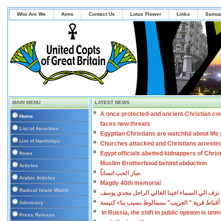
Who Are We
Aims
Contact Us
Lotus Flower
Links
Samue
MAIN MENU
LATEST NEWS
A once protected-and ancient-Christian co
Home
faces new threats
List of Atrocities
Egyptian Christians are watchful about lif
List of Hardships
Churches attacked and Christians arreste
Egypt officials abetted kidnappers of Chris
News
Muslim Brotherhood behind abduction
Articles
صار الحب انساناً
Arabic Articles
Magdy 40th memorial
Radical Islam Watch
نزف الي السماء اخينا الغالي الراحل مجدي يوسف
أقباط قرية ” العزيب” بسمالوط بسبب بناء كنيسة
Advocacy
In Russia, the shift in public opinion is un
Press Release