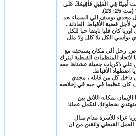
"كُنْتَ أَمِينًا فِي الْقَلِيلِ فَأُقِيمُكَ عَلَى
(مت 25: 23
حل مجدي يوسف الي السماء بعد
ي لأجل قضية الأقباط العادلة
با كان قلبا نابضا حبا للكل
 يواسي الكل بلا كلل ولا ملل
مرض رحل ألي مكان يستحقه مع
 لاتحاد المنظمات القبطية ليترك
ش علي ذكريات جميلة عشناها معه
يا اضطهاد الأقباط
 داخل كل من قابله ، مجدي
كان عظيما في حبه في إخلاصه
لإيمان بمكانه اللائق بين
نهتدي بخطواتك لنكمل عملنا
با عزاء للأسرة مدام منال
ة العمل القبطي واثقين من ان