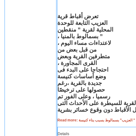
تعرض أقباط قرية
العزيب التابعة للوحدة
المحلية لقرية ” منقطين
” بسمالوط بالمنيا ،
لاعتداءات مساء اليوم ،
من قبل بعض من
متطرفين القرية وبعض
القرى المجاورة ،
احتجاجا على البدء فى
وضع أساسات كنيسة
جديدة بالقرية ،رغم
حصولها على ترخيصًا
رسميا ، وعلى الفور تم
القرية للسيطرة على الأحداث التى
Read more: لعزيب” بسمالوط بسبب بناء كنيسة
Details