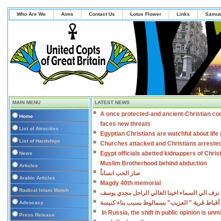
Who Are We
Aims
Contact Us
Lotus Flower
Links
Samue
MAIN MENU
LATEST NEWS
A once protected-and ancient-Christian co
Home
faces new threats
List of Atrocities
Egyptian Christians are watchful about lif
List of Hardships
Churches attacked and Christians arreste
Egypt officials abetted kidnappers of Chris
News
Muslim Brotherhood behind abduction
Articles
صار الحب انساناً
Arabic Articles
Magdy 40th memorial
Radical Islam Watch
نزف الي السماء اخينا الغالي الراحل مجدي يوسف
أقباط قرية ” العزيب” بسمالوط بسبب بناء كنيسة
Advocacy
In Russia, the shift in public opinion is un
Press Release