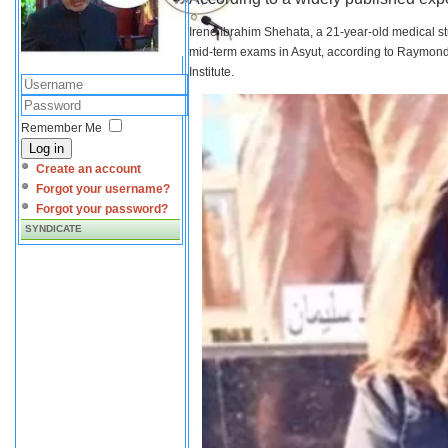
Irene Ibrahim Shehata, a 21-year-old medical s
mid-term exams in Asyut, according to Raymond 
Institute.
Remember Me
Log in
Create an account
Forgot your username?
Forgot your password?
SYNDICATE