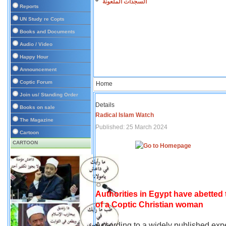
السجدات الملعونة
Reports
UN Study re Copts
Books and Documents
Audio / Video
Happy Hour
Announcement
Coptic Forum
Home
Join us/ Standing Order
Details
Books on sale
Radical Islam Watch
The Magazine
Published: 25 March 2024
Cartoon
CARTOON
Authorities in Egypt have abetted
of a Coptic Christian woman
According to a widely published expe