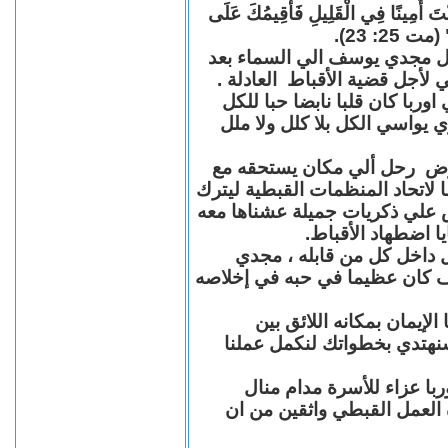
"كُنْتَ أَمِينًا فِي الْقَلِيلِ فَأُقِيمُكَ عَلَى
(مت 25: 23
حل مجدي يوسف الي السماء بعد
ي لأجل قضية الأقباط العادلة
با كان قلبا نابضا حبا للكل
 يواسي الكل بلا كلل ولا ملل
مرض رحل ألي مكان يستحقه مع
 لاتحاد المنظمات القبطية ليترك
ش علي ذكريات جميلة عشناها معه
يا اضطهاد الأقباط
 داخل كل من قابله ، مجدي
كان عظيما في حبه في إخلاصه
لإيمان بمكانه اللائق بين
نهتدي بخطواتك لنكمل عملنا
با عزاء للأسرة مدام منال
ة العمل القبطي واثقين من ان