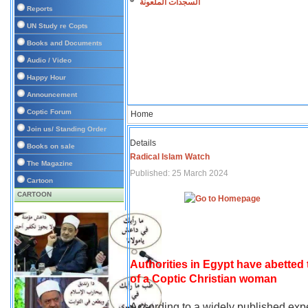
السجدات الملعونة
Reports
UN Study re Copts
Books and Documents
Audio / Video
Happy Hour
Announcement
Coptic Forum
Home
Join us/ Standing Order
Details
Books on sale
Radical Islam Watch
The Magazine
Published: 25 March 2024
Cartoon
CARTOON
Authorities in Egypt have abetted
of a Coptic Christian woman
According to a widely published expe