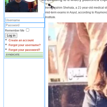
Irene Ibrahim Shehata, a 21-year-old medical s
mid-term exams in Asyut, according to Raymond 
Institute.
Remember Me
Log in
Create an account
Forgot your username?
Forgot your password?
SYNDICATE