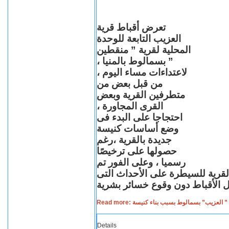
تعرض أقباط قرية
العزيب التابعة للوحدة
المحلية لقرية ” منقطين
” بسمالوط بالمنيا ،
لاعتداءات مساء اليوم ،
من قبل بعض من
متطرفين القرية وبعض
القرى المجاورة ،
احتجاجا على البدء فى
وضع أساسات كنيسة
جديدة بالقرية ،رغم
حصولها على ترخيصًا
رسميا ، وعلى الفور تم
القرية للسيطرة على الأحداث التى
Read more: لعزيب” بسمالوط بسبب بناء كنيسة
Details