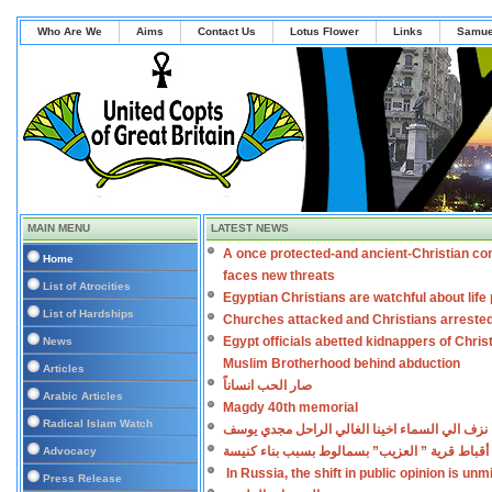
Who Are We
Aims
Contact Us
Lotus Flower
Links
Samue
MAIN MENU
LATEST NEWS
A once protected-and ancient-Christian co
Home
faces new threats
List of Atrocities
Egyptian Christians are watchful about lif
List of Hardships
Churches attacked and Christians arreste
Egypt officials abetted kidnappers of Chris
News
Muslim Brotherhood behind abduction
Articles
صار الحب انساناً
Arabic Articles
Magdy 40th memorial
Radical Islam Watch
نزف الي السماء اخينا الغالي الراحل مجدي يوسف
أقباط قرية ” العزيب” بسمالوط بسبب بناء كنيسة
Advocacy
In Russia, the shift in public opinion is un
Press Release