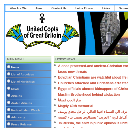
Who Are We
Aims
Contact Us
Lotus Flower
Links
Samue
MAIN MENU
LATEST NEWS
A once protected-and ancient-Christian co
Home
faces new threats
List of Atrocities
Egyptian Christians are watchful about lif
List of Hardships
Churches attacked and Christians arreste
Egypt officials abetted kidnappers of Chris
News
Muslim Brotherhood behind abduction
Articles
صار الحب انساناً
Arabic Articles
Magdy 40th memorial
Radical Islam Watch
نزف الي السماء اخينا الغالي الراحل مجدي يوسف
أقباط قرية ” العزيب” بسمالوط بسبب بناء كنيسة
Advocacy
In Russia, the shift in public opinion is un
Press Release