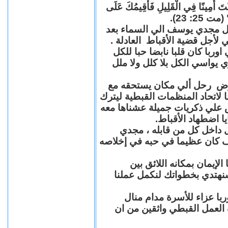
"كُنْتَ أَمِينًا فِي الْقَلِيلِ فَأُقِيمُكَ عَلَى
(مت 25: 23
حل مجدي يوسف الي السماء بعد
ي لأجل قضية الأقباط العادلة
با كان قلبا نابضا حبا للكل
 يواسي الكل بلا كلل ولا ملل
مرض رحل ألي مكان يستحقه مع
 لاتحاد المنظمات القبطية ليترك
ش علي ذكريات جميلة عشناها معه
يا اضطهاد الأقباط
 داخل كل من قابله ، مجدي
كان عظيما في حبه في إخلاصه
لإيمان بمكانه اللائق بين
نهتدي بخطواتك لنكمل عملنا
با عزاء للأسرة مدام منال
ة العمل القبطي واثقين من ان