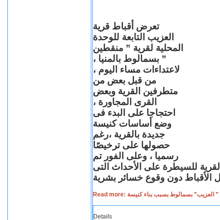
تعرض أقباط قرية
العزيب التابعة للوحدة
المحلية لقرية ” منقطين
” بسمالوط بالمنيا ،
لاعتداءات مساء اليوم ،
من قبل بعض من
متطرفين القرية وبعض
القرى المجاورة ،
احتجاجا على البدء فى
وضع أساسات كنيسة
جديدة بالقرية ،رغم
حصولها على ترخيصًا
رسميا ، وعلى الفور تم
القرية للسيطرة على الأحداث التى
Read more: لعزيب” بسمالوط بسبب بناء كنيسة
Details