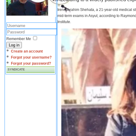
Irene Ibrahim Shehata, a 21-year-old medical s
mid-term exams in Asyut, according to Raymond 
Institute.
Remember Me
Log in
Create an account
Forgot your username?
Forgot your password?
SYNDICATE