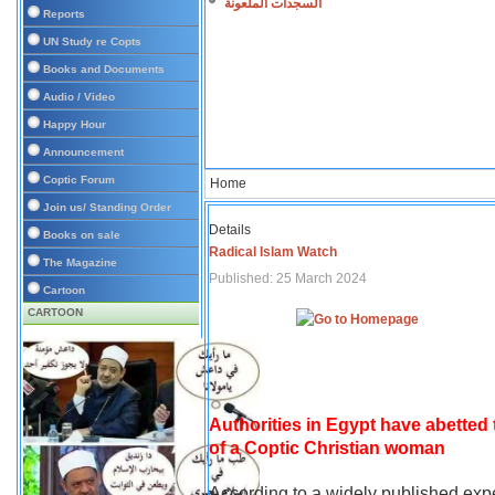
السجدات الملعونة
Reports
UN Study re Copts
Books and Documents
Audio / Video
Happy Hour
Announcement
Coptic Forum
Home
Join us/ Standing Order
Details
Books on sale
Radical Islam Watch
The Magazine
Published: 25 March 2024
Cartoon
CARTOON
Authorities in Egypt have abetted
of a Coptic Christian woman
According to a widely published expe