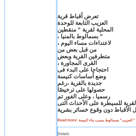
تعرض أقباط قرية
العزيب التابعة للوحدة
المحلية لقرية ” منقطين
” بسمالوط بالمنيا ،
لاعتداءات مساء اليوم ،
من قبل بعض من
متطرفين القرية وبعض
القرى المجاورة ،
احتجاجا على البدء فى
وضع أساسات كنيسة
جديدة بالقرية ،رغم
حصولها على ترخيصًا
رسميا ، وعلى الفور تم
القرية للسيطرة على الأحداث التى
Read more: لعزيب” بسمالوط بسبب بناء كنيسة
Details