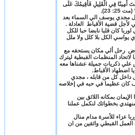
"كُنْتَ أَمِينًا فِي الْقَلِيلِ فَأُقِيمُكَ عَلَى
(مت 25: 23
حل مجدي يوسف الي السماء بعد
ي لأجل قضية الأقباط العادلة
با كان قلبا نابضا حبا للكل
 يواسي الكل بلا كلل ولا ملل
مرض رحل ألي مكان يستحقه مع
 لاتحاد المنظمات القبطية ليترك
ش علي ذكريات جميلة عشناها معه
يا اضطهاد الأقباط
 داخل كل من قابله ، مجدي
كان عظيما في حبه في إخلاصه
لإيمان بمكانه اللائق بين
نهتدي بخطواتك لنكمل عملنا
با عزاء للأسرة مدام منال
ة العمل القبطي واثقين من ان