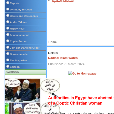
السجدات الملعونة
Reports
UN Study re Copts
Books and Documents
Audio / Video
Happy Hour
Announcement
Coptic Forum
Home
Join us/ Standing Order
Details
Books on sale
Radical Islam Watch
The Magazine
Published: 25 March 2024
Cartoon
CARTOON
Authorities in Egypt have abetted
of a Coptic Christian woman
According to a widely published expe