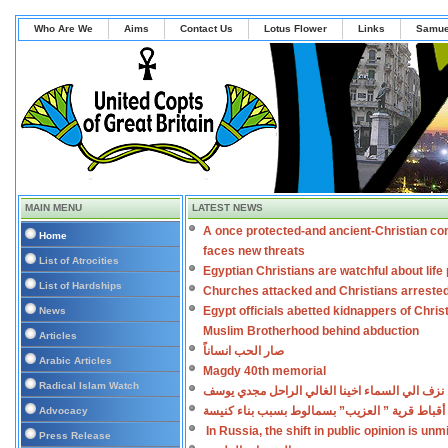
Who Are We
Aims
Contact Us
Lotus Flower
Links
Samue
MAIN MENU
LATEST NEWS
A once protected-and ancient-Christian co
Home
faces new threats
List of Atrocities
Egyptian Christians are watchful about lif
List of Hardships
Churches attacked and Christians arreste
Egypt officials abetted kidnappers of Chris
News
Muslim Brotherhood behind abduction
Articles
صار الحب انساناً
Arabic Articles
Magdy 40th memorial
Radical Islam Watch
نزف الي السماء اخينا الغالي الراحل مجدي يوسف
أقباط قرية ” العزيب” بسمالوط بسبب بناء كنيسة
Advocacy
In Russia, the shift in public opinion is un
Press Release