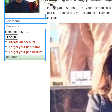
Irene Ibrahim Shehata, a 21-year-old medical s
mid-term exams in Asyut, according to Raymond 
Institute.
Remember Me
Log in
Create an account
Forgot your username?
Forgot your password?
SYNDICATE