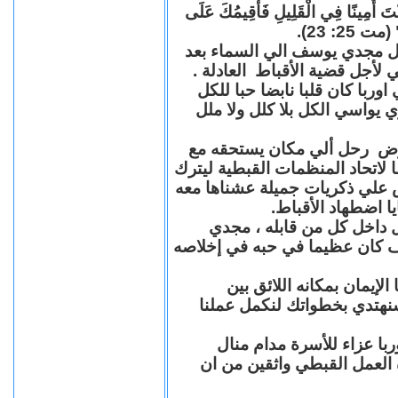
"كُنْتَ أَمِينًا فِي الْقَلِيلِ فَأُقِيمُكَ عَلَى
(مت 25: 23
حل مجدي يوسف الي السماء بعد
ي لأجل قضية الأقباط العادلة
با كان قلبا نابضا حبا للكل
 يواسي الكل بلا كلل ولا ملل
مرض رحل ألي مكان يستحقه مع
 لاتحاد المنظمات القبطية ليترك
ش علي ذكريات جميلة عشناها معه
يا اضطهاد الأقباط
 داخل كل من قابله ، مجدي
كان عظيما في حبه في إخلاصه
لإيمان بمكانه اللائق بين
نهتدي بخطواتك لنكمل عملنا
با عزاء للأسرة مدام منال
ة العمل القبطي واثقين من ان