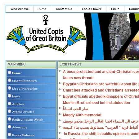
Who Are We
Aims
Contact Us
Lotus Flower
Links
Samue
MAIN MENU
LATEST NEWS
A once protected-and ancient-Christian co
Home
faces new threats
List of Atrocities
Egyptian Christians are watchful about lif
List of Hardships
Churches attacked and Christians arreste
Egypt officials abetted kidnappers of Chris
News
Muslim Brotherhood behind abduction
Articles
صار الحب انساناً
Arabic Articles
Magdy 40th memorial
Radical Islam Watch
نزف الي السماء اخينا الغالي الراحل مجدي يوسف
أقباط قرية ” العزيب” بسمالوط بسبب بناء كنيسة
Advocacy
In Russia, the shift in public opinion is un
Press Release