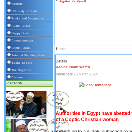
السجدات الملعونة
Reports
UN Study re Copts
Books and Documents
Audio / Video
Happy Hour
Announcement
Coptic Forum
Home
Join us/ Standing Order
Details
Books on sale
Radical Islam Watch
The Magazine
Published: 25 March 2024
Cartoon
CARTOON
Authorities in Egypt have abetted
of a Coptic Christian woman
According to a widely published expe