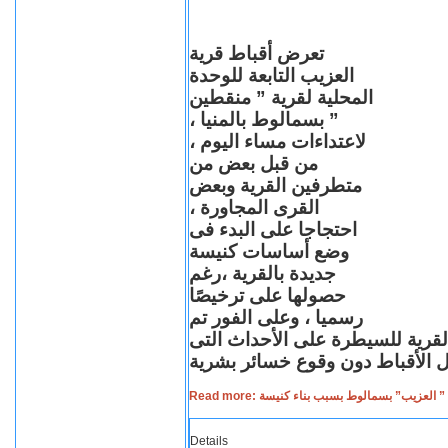
تعرض أقباط قرية
العزيب التابعة للوحدة
المحلية لقرية ” منقطين
” بسمالوط بالمنيا ،
لاعتداءات مساء اليوم ،
من قبل بعض من
متطرفين القرية وبعض
القرى المجاورة ،
احتجاجا على البدء فى
وضع أساسات كنيسة
جديدة بالقرية ،رغم
حصولها على ترخيصًا
رسميا ، وعلى الفور تم
القرية للسيطرة على الأحداث التى
Read more: لعزيب” بسمالوط بسبب بناء كنيسة
Details