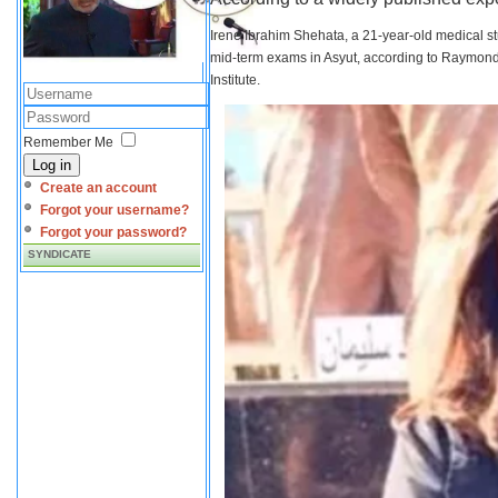
Irene Ibrahim Shehata, a 21-year-old medical s
mid-term exams in Asyut, according to Raymond 
Institute.
Remember Me
Log in
Create an account
Forgot your username?
Forgot your password?
SYNDICATE