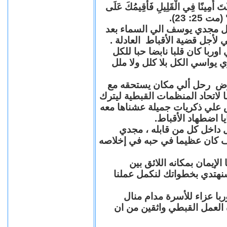
"كُنْتَ أَمِينًا فِي الْقَلِيلِ فَأُقِيمُكَ عَلَى
(مت 25: 23
حل مجدي يوسف الي السماء بعد
ي لأجل قضية الأقباط العادلة
با كان قلبا نابضا حبا للكل
 يواسي الكل بلا كلل ولا ملل
مرض رحل ألي مكان يستحقه مع
 لاتحاد المنظمات القبطية ليترك
ش علي ذكريات جميلة عشناها معه
يا اضطهاد الأقباط
 داخل كل من قابله ، مجدي
كان عظيما في حبه في إخلاصه
لإيمان بمكانه اللائق بين
نهتدي بخطواتك لنكمل عملنا
با عزاء للأسرة مدام منال
ة العمل القبطي واثقين من ان