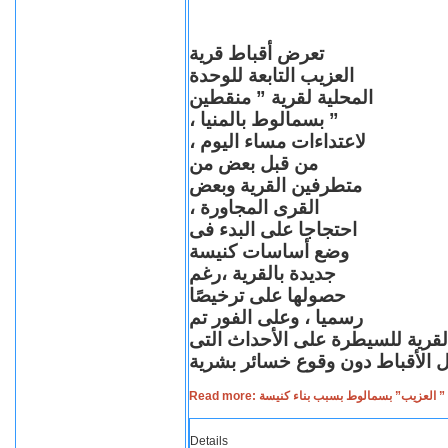
تعرض أقباط قرية
العزيب التابعة للوحدة
المحلية لقرية ” منقطين
” بسمالوط بالمنيا ،
لاعتداءات مساء اليوم ،
من قبل بعض من
متطرفين القرية وبعض
القرى المجاورة ،
احتجاجا على البدء فى
وضع أساسات كنيسة
جديدة بالقرية ،رغم
حصولها على ترخيصًا
رسميا ، وعلى الفور تم
القرية للسيطرة على الأحداث التى
Read more: لعزيب” بسمالوط بسبب بناء كنيسة
Details