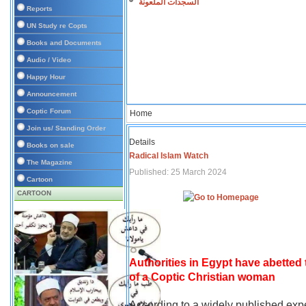
السجدات الملعونة
Reports
UN Study re Copts
Books and Documents
Audio / Video
Happy Hour
Announcement
Coptic Forum
Home
Join us/ Standing Order
Details
Books on sale
Radical Islam Watch
The Magazine
Published: 25 March 2024
Cartoon
CARTOON
Authorities in Egypt have abetted
of a Coptic Christian woman
According to a widely published expe