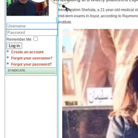
Irene Ibrahim Shehata, a 21-year-old medical s
mid-term exams in Asyut, according to Raymond 
Institute.
Remember Me
Log in
Create an account
Forgot your username?
Forgot your password?
SYNDICATE