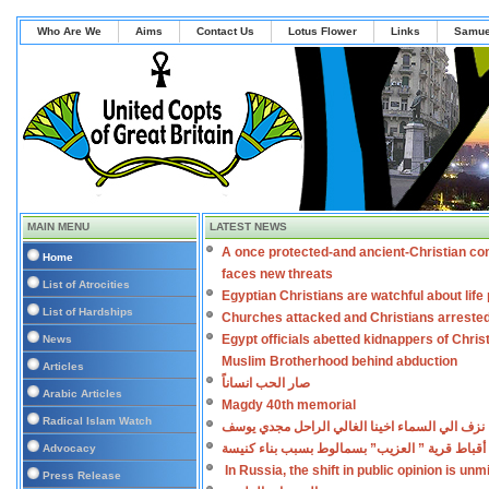
Who Are We
Aims
Contact Us
Lotus Flower
Links
Samue
MAIN MENU
LATEST NEWS
A once protected-and ancient-Christian co
Home
faces new threats
List of Atrocities
Egyptian Christians are watchful about lif
List of Hardships
Churches attacked and Christians arreste
Egypt officials abetted kidnappers of Chris
News
Muslim Brotherhood behind abduction
Articles
صار الحب انساناً
Arabic Articles
Magdy 40th memorial
Radical Islam Watch
نزف الي السماء اخينا الغالي الراحل مجدي يوسف
أقباط قرية ” العزيب” بسمالوط بسبب بناء كنيسة
Advocacy
In Russia, the shift in public opinion is un
Press Release