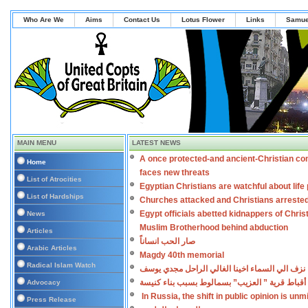
Who Are We
Aims
Contact Us
Lotus Flower
Links
Samue
MAIN MENU
LATEST NEWS
A once protected-and ancient-Christian co
Home
faces new threats
List of Atrocities
Egyptian Christians are watchful about lif
List of Hardships
Churches attacked and Christians arreste
Egypt officials abetted kidnappers of Chris
News
Muslim Brotherhood behind abduction
Articles
صار الحب انساناً
Arabic Articles
Magdy 40th memorial
Radical Islam Watch
نزف الي السماء اخينا الغالي الراحل مجدي يوسف
أقباط قرية ” العزيب” بسمالوط بسبب بناء كنيسة
Advocacy
In Russia, the shift in public opinion is un
Press Release