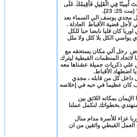
"كُنْتَ أَمِينًا فِي الْقَلِيلِ فَأُقِيمُكَ عَلَى
(مت 25: 23
حل مجدي يوسف الي السماء بعد
ي لأجل قضية الأقباط العادلة
با كان قلبا نابضا حبا للكل
 يواسي الكل بلا كلل ولا ملل
مرض رحل ألي مكان يستحقه مع
 لاتحاد المنظمات القبطية ليترك
ش علي ذكريات جميلة عشناها معه
يا اضطهاد الأقباط
 داخل كل من قابله ، مجدي
كان عظيما في حبه في إخلاصه
لإيمان بمكانه اللائق بين
نهتدي بخطواتك لنكمل عملنا
با عزاء للأسرة مدام منال
ة العمل القبطي واثقين من ان