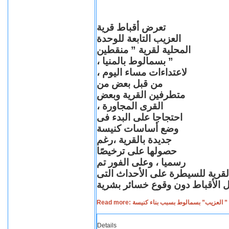
تعرض أقباط قرية
العزيب التابعة للوحدة
المحلية لقرية ” منقطين
” بسمالوط بالمنيا ،
لاعتداءات مساء اليوم ،
من قبل بعض من
متطرفين القرية وبعض
القرى المجاورة ،
احتجاجا على البدء فى
وضع أساسات كنيسة
جديدة بالقرية ،رغم
حصولها على ترخيصًا
رسميا ، وعلى الفور تم
القرية للسيطرة على الأحداث التى
Read more: لعزيب” بسمالوط بسبب بناء كنيسة
Details