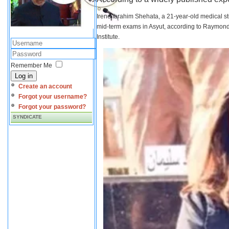
Irene Ibrahim Shehata, a 21-year-old medical s
mid-term exams in Asyut, according to Raymond 
Institute.
Remember Me
Log in
Create an account
Forgot your username?
Forgot your password?
SYNDICATE