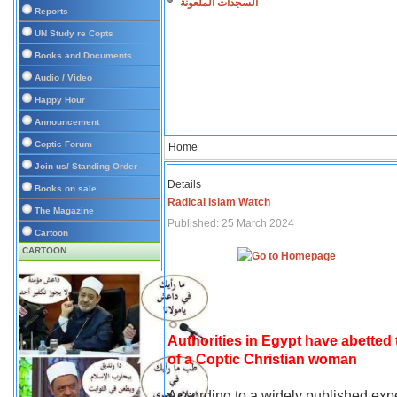
السجدات الملعونة
Reports
UN Study re Copts
Books and Documents
Audio / Video
Happy Hour
Announcement
Coptic Forum
Home
Join us/ Standing Order
Details
Books on sale
Radical Islam Watch
The Magazine
Published: 25 March 2024
Cartoon
CARTOON
Authorities in Egypt have abetted
of a Coptic Christian woman
According to a widely published expe